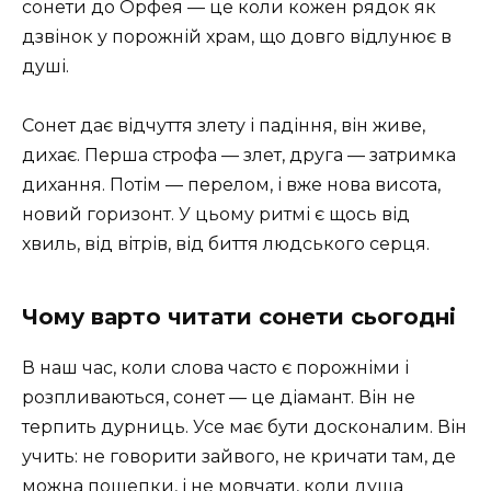
сонети до Орфея — це коли кожен рядок як
дзвінок у порожній храм, що довго відлунює в
душі.
Сонет дає відчуття злету і падіння, він живе,
дихає. Перша строфа — злет, друга — затримка
дихання. Потім — перелом, і вже нова висота,
новий горизонт. У цьому ритмі є щось від
хвиль, від вітрів, від биття людського серця.
Чому варто читати сонети сьогодні
В наш час, коли слова часто є порожніми і
розпливаються, сонет — це діамант. Він не
терпить дурниць. Усе має бути досконалим. Він
учить: не говорити зайвого, не кричати там, де
можна пошепки, і не мовчати, коли душа