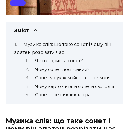
LIFE
Зміст
Музика слів: що таке сонет і чому він
здатен розрізати час
Як народився сонет?
Чому сонет досі живий?
Сонет у руках майстра — це магія
Чому варто читати сонети сьогодні
Сонет – це виклик та гра
Музика слів: що таке сонет і
чому він здатен розрізати час