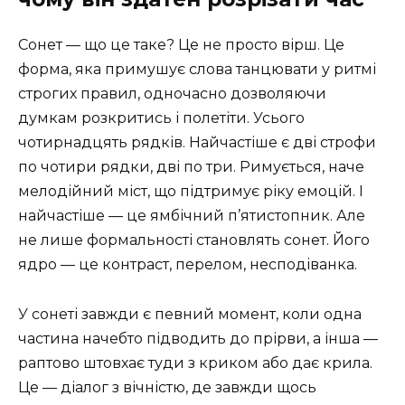
Сонет — що це таке? Це не просто вірш. Це
форма, яка примушує слова танцювати у ритмі
строгих правил, одночасно дозволяючи
думкам розкритись і полетіти. Усього
чотирнадцять рядків. Найчастіше є дві строфи
по чотири рядки, дві по три. Римується, наче
мелодійний міст, що підтримує ріку емоцій. І
найчастіше — це ямбічний п’ятистопник. Але
не лише формальності становлять сонет. Його
ядро — це контраст, перелом, несподіванка.
У сонеті завжди є певний момент, коли одна
частина начебто підводить до прірви, а інша —
раптово штовхає туди з криком або дає крила.
Це — діалог з вічністю, де завжди щось