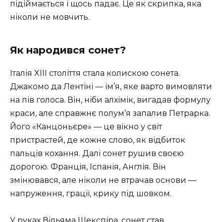
підіймається і щось падає. Це як скрипка, яка
ніколи не мовчить.
Як народився сонет?
Італія XIII століття стала колискою сонета.
Джакомо да Лентіні — ім’я, яке варто вимовляти
на пів голоса. Він, ніби алхімік, вигадав формулу
краси, але справжнє полум’я запалив Петрарка.
Його «Канцоньєре» — це вікно у світ
пристрастей, де кожне слово, як відбиток
пальців кохання. Далі сонет рушив своєю
дорогою. Франція, Іспанія, Англія. Він
змінювався, але ніколи не втрачав основи —
напруження, грації, крику під шовком.
У руках Вільяма Шекспіра, сонет став