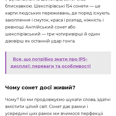
блискавкою. Шекспірівські 154 сонети — це
карти людських переживань, де поряд існують
захоплення і смуток, краса і розпад, ніжність і
ревнощі. Англійський сонет або
шекспірівський — три чотиривірші й один
двовірш як останній удар гонга.
Все, що потрібно знати про IPS-
дисплеї: переваги та особливості
Чому сонет досі живий?
Чому? Бо ми продовжуємо шукати слова, здатні
вмістити цілий світ. Сонет дає рамки і
усередині цих рамок ми вчимося перфекції.