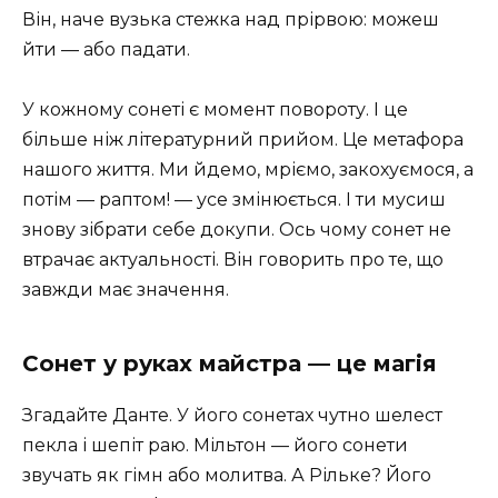
Він, наче вузька стежка над прірвою: можеш
йти — або падати.
У кожному сонеті є момент повороту. І це
більше ніж літературний прийом. Це метафора
нашого життя. Ми йдемо, мріємо, закохуємося, а
потім — раптом! — усе змінюється. І ти мусиш
знову зібрати себе докупи. Ось чому сонет не
втрачає актуальності. Він говорить про те, що
завжди має значення.
Сонет у руках майстра — це магія
Згадайте Данте. У його сонетах чутно шелест
пекла і шепіт раю. Мільтон — його сонети
звучать як гімн або молитва. А Рільке? Його