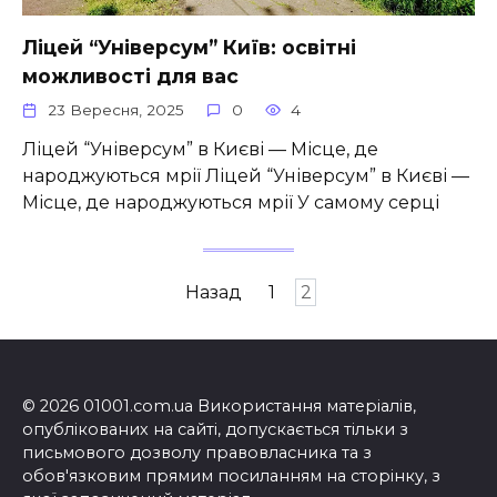
Ліцей “Універсум” Київ: освітні
можливості для вас
23 Вересня, 2025
0
4
Ліцей “Універсум” в Києві — Місце, де
народжуються мрії Ліцей “Універсум” в Києві —
Місце, де народжуються мрії У самому серці
Пагінація
Назад
1
2
записів
© 2026 01001.com.ua Використання матеріалів,
опублікованих на сайті, допускається тільки з
письмового дозволу правовласника та з
обов'язковим прямим посиланням на сторінку, з