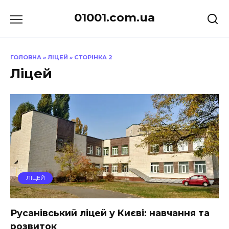
Перейти
01001.com.ua
до
вмісту
ГОЛОВНА
»
ЛІЦЕЙ
»
СТОРІНКА 2
Ліцей
ЛІЦЕЙ
Русанівський ліцей у Києві: навчання та
розвиток