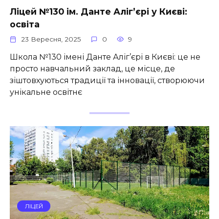
Ліцей №130 ім. Данте Аліг’єрі у Києві:
освіта
23 Вересня, 2025
0
9
Школа №130 імені Данте Аліг’єрі в Києві: це не
просто навчальний заклад, це місце, де
зіштовхуються традиції та інновації, створюючи
унікальне освітнє
ЛІЦЕЙ