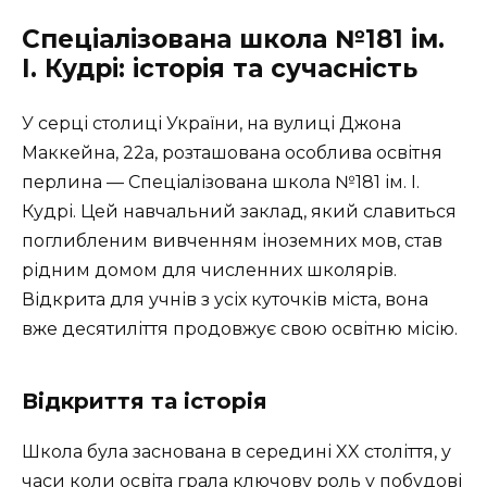
Спеціалізована школа №181 ім.
І. Кудрі: історія та сучасність
У серці столиці України, на вулиці Джона
Маккейна, 22a, розташована особлива освітня
перлина —
Спеціалізована школа №181 ім. І.
Кудрі. Цей навчальний заклад, який славиться
поглибленим вивченням іноземних мов, став
рідним домом для численних школярів.
Відкрита для учнів з усіх куточків міста, вона
вже десятиліття продовжує свою освітню місію.
Відкриття та історія
Школа була заснована в середині XX століття, у
часи коли освіта грала ключову роль у побудові