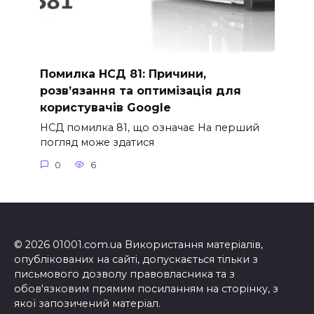
Помилка НСД 81: Причини,
розв’язання та оптимізація для
користувачів Google
НСД помилка 81, що означає На перший
погляд може здатися
0
6
© 2026 01001.com.ua Використання матеріалів,
опублікованих на сайті, допускається тільки з
письмового дозволу правовласника та з
обов'язковим прямим посиланням на сторінку, з
якої запозичений матеріал.