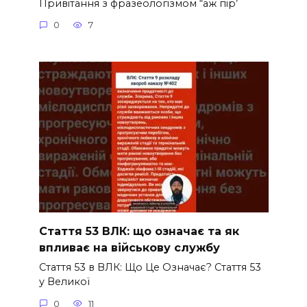
Привітання з фразеологізмом “аж пір’
0
7
Стаття 53 ВЛК: що означає та як
впливає на військову службу
Стаття 53 в ВЛК: Що Це Означає? Стаття 53
у Великої
0
11