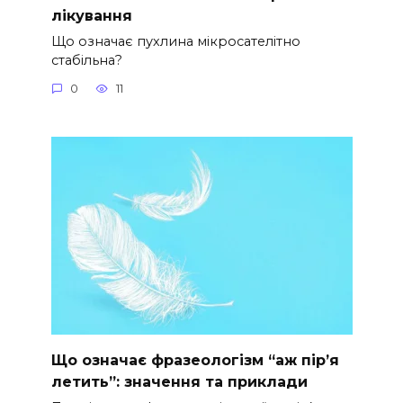
лікування
Що означає пухлина мікросателітно
стабільна?
0
11
Що означає фразеологізм “аж пір’я
летить”: значення та приклади