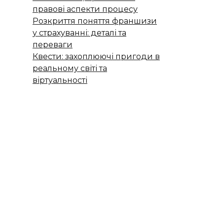
правові аспекти процесу
Розкриття поняття франшизи
у страхуванні: деталі та
переваги
Квести: захоплюючі пригоди в
реальному світі та
віртуальності