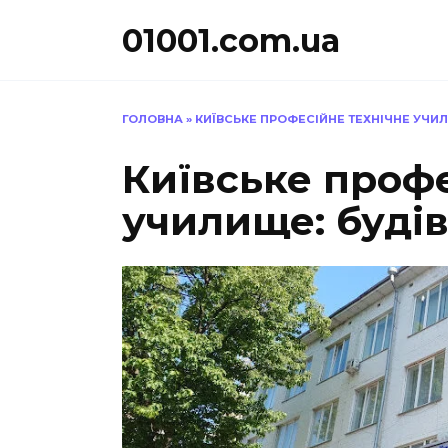
Перейти
01001.com.ua
до
вмісту
ГОЛОВНА
»
КИЇВСЬКЕ ПРОФЕСІЙНЕ ТЕХНІЧНЕ УЧИ
Київське профе
училище: буді