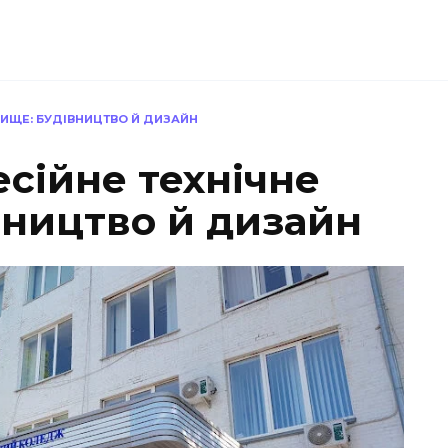
ЛИЩЕ: БУДІВНИЦТВО Й ДИЗАЙН
сійне технічне
вництво й дизайн