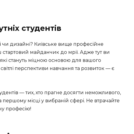
тніх студентів
ві чи дизайні? Київське вище професійне
 стартовий майданчик до мрії. Адже тут ви
 які стануть міцною основою для вашого
світлі перспективи навчання та розвиток — є
удентів — тих, хто прагне досягти неможливого,
а першому місці у вибраній сфері. Не втрачайте
ну професію!