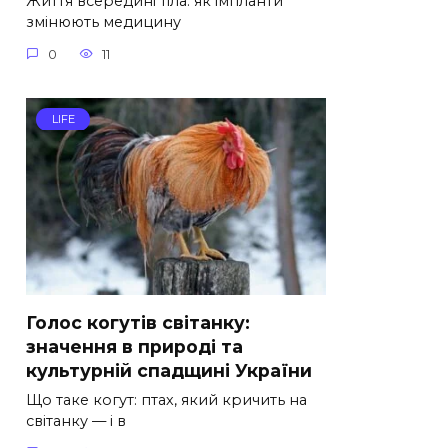
Життя всередині тіла: як імпланти
змінюють медицину
0
11
LIFE
Голос когутів світанку:
значення в природі та
культурній спадщині України
Що таке когут: птах, який кричить на
світанку — і в