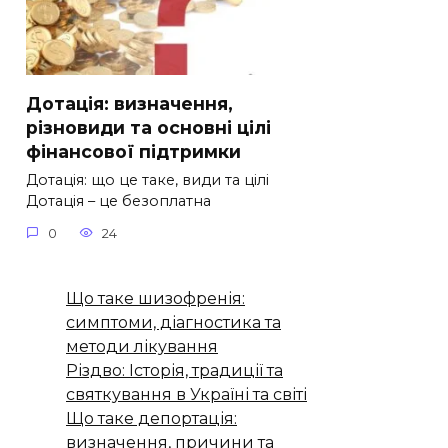
Дотація: визначення,
різновиди та основні цілі
фінансової підтримки
Дотація: що це таке, види та цілі
Дотація – це безоплатна
0
24
Що таке шизофренія:
симптоми, діагностика та
методи лікування
Різдво: Історія, традиції та
святкування в Україні та світі
Що таке депортація:
визначення, причини та