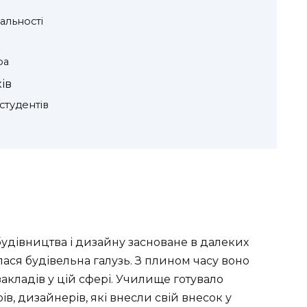
альності
ра
ів
студентів
дівництва і дизайну засноване в далеких
лася будівельна галузь. З плином часу воно
акладів у цій сфері. Училище готувало
ів, дизайнерів, які внесли свій внесок у