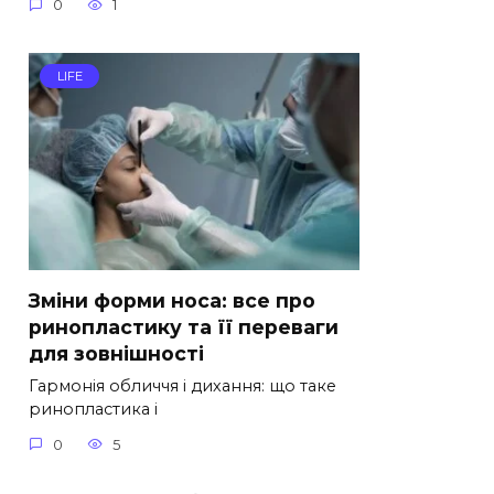
0
1
LIFE
Зміни форми носа: все про
ринопластику та її переваги
для зовнішності
Гармонія обличчя і дихання: що таке
ринопластика і
0
5