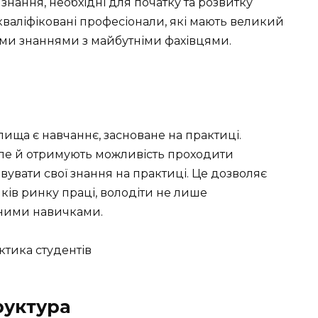
знання, необхідні для початку та розвитку
 кваліфіковані професіонали, які мають великий
оїми знаннями з майбутніми фахівцями.
ища є навчаннє, засноване на практиці.
 але й отримують можливість проходити
овувати свої знання на практиці. Це дозволяє
ів ринку праці, володіти не лише
чними навичками.
руктура