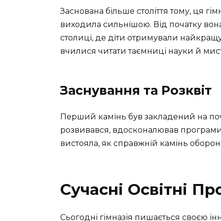
Заснована більше століття тому, ця гі
виходила сильнішою. Від початку вон
столиці, де діти отримували найкращу
вчилися читати таємниці науки й мис
Заснування та Розквіт
Перший камінь був закладений на поча
розвивався, вдосконалював програми. 
вистояла, як справжній камінь оборони 
Сучасні Освітні П
Сьогодні гімназія пишається своєю і