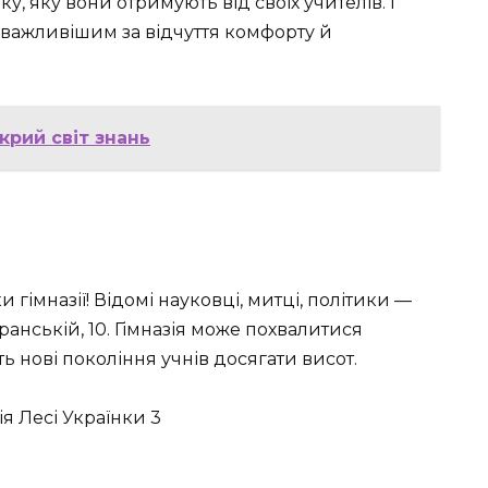
, яку вони отримують від своїх учителів. І
 важливішим за відчуття комфорту й
дкрий світ знань
гімназії! Відомі науковці, митці, політики —
ранській, 10. Гімназія може похвалитися
ть нові покоління учнів досягати висот.