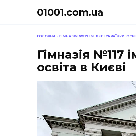
Перейти
01001.com.ua
до
вмісту
ГОЛОВНА
»
ГІМНАЗІЯ №117 ІМ. ЛЕСІ УКРАЇНКИ: ОСВІ
Гімназія №117 і
освіта в Києві