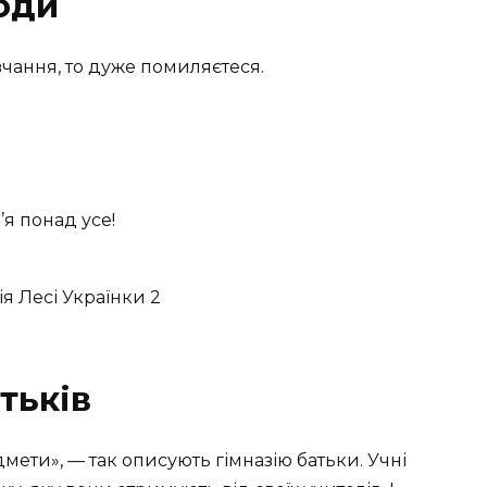
оди
чання, то дуже помиляєтеся.
я понад усе!
тьків
мети», — так описують гімназію батьки. Учні