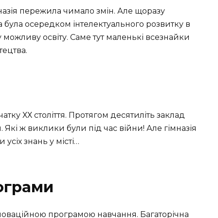
мназія пережила чимало змін. Але щоразу
а була осередком інтелектуального розвитку в
 можливу освіту. Саме тут маленькі всезнайки
тецтва.
тку ХХ століття. Протягом десятиліть заклад
Які ж виклики були під час війни! Але гімназія
усіх знань у місті…
рограми
нноваційною програмою навчання. Багаторічна