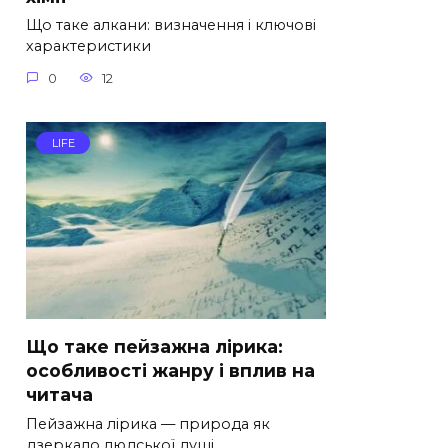
Що таке алкани: визначення і ключові
характеристики
0
12
LIFE
Що таке пейзажна лірика:
особливості жанру і вплив на
читача
Пейзажна лірика — природа як
дзеркало людської душі