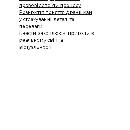
правові аспекти процесу
Розкриття поняття франшизи
у страхуванні: деталі та
переваги
Квести: захоплюючі пригоди в
реальному світі та
віртуальності