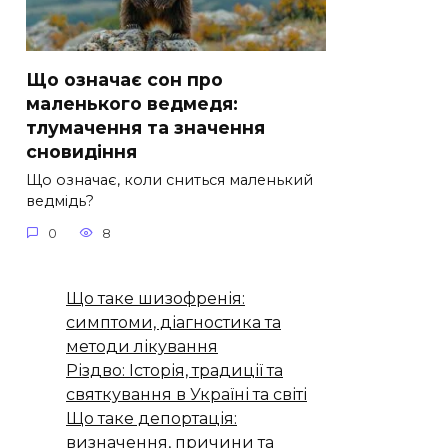
Що означає сон про
маленького ведмедя:
тлумачення та значення
сновидіння
Що означає, коли сниться маленький
ведмідь?
0
8
Що таке шизофренія:
симптоми, діагностика та
методи лікування
Різдво: Історія, традиції та
святкування в Україні та світі
Що таке депортація:
визначення, причини та