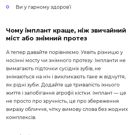
Ви у гарному здоров’ї
Чому імплант краще, ніж звичайний
міст або знімний протез
А тепер давайте порівняємо. Уявіть різницю у
носінні мосту чи знімного протезу. Імпланти не
вимагають підточки сусідніх зубів, не
знімаються на ніч і викликають таке ж відчуття,
як рідні зуби. Додайте ще тривалість їхнього
життя і запобігання атрофії кістки. Імплант — це
не просто про зручність, це про збереження
виразу обличчя, чітку вимову слова без жодних
комплексів.