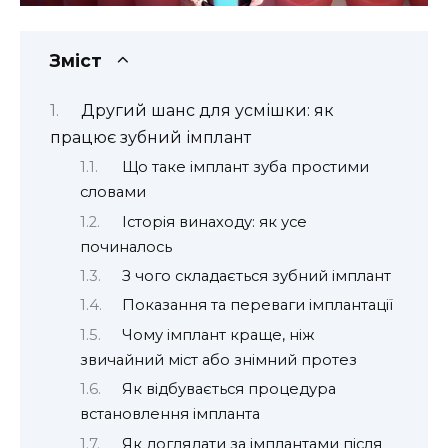
Зміст
Другий шанс для усмішки: як
працює зубний імплант
Що таке імплант зуба простими
словами
Історія винаходу: як усе
починалось
З чого складається зубний імплант
Показання та переваги імплантації
Чому імплант краще, ніж
звичайний міст або знімний протез
Як відбувається процедура
встановлення імпланта
Як доглядати за імплантами після