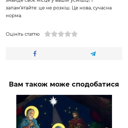
знайде своє місце у вашій усмішці. І
запам’ятайте: це не розкіш. Це нова, сучасна
норма.
Оцініть статтю
Вам також може сподобатися