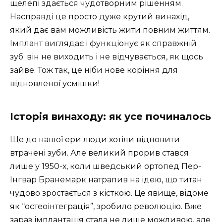
щелепі здається чудотворним рішенням.
Насправді це просто дуже крутий винахід,
який дає вам можливість жити повним життям.
Імплант виглядає і функціонує як справжній
зуб; він не виходить і не відчувається, як щось
зайве. Тож так, це ніби нове коріння для
відновленої усмішки!
Історія винаходу: як усе починалось
Ще до нашої ери люди хотіли відновити
втрачені зуби. Але великий прорив стався
лише у 1950-х, коли шведський ортопед Пер-
Інгвар Бранемарк натрапив на ідею, що титан
чудово зростається з кісткою. Це явище, відоме
як “остеоінтеграція”, зробило революцію. Вже
зараз імплантація стала не лише можливою, але