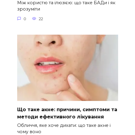
Між користю та ілюзією: що таке БАДи і як
зрозуміти
0
22
Що таке акне: причини, симптоми та
методи ефективного лікування
Обличчя, яке хоче дихати: що таке акне і
чому воно