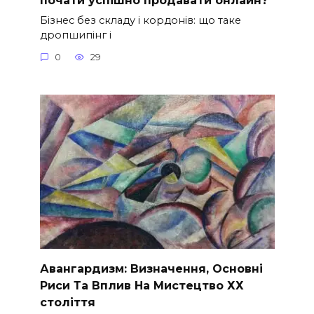
Бізнес без складу і кордонів: що таке
дропшипінг і
0
29
Авангардизм: Визначення, Основні
Риси Та Вплив На Мистецтво ХХ
століття