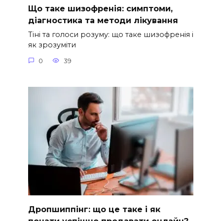
Що таке шизофренія: симптоми,
діагностика та методи лікування
Тіні та голоси розуму: що таке шизофренія і
як зрозуміти
0
39
Дропшиппінг: що це таке і як
почати успішно продавати онлайн?