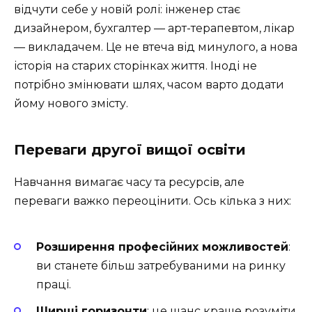
відчути себе у новій ролі: інженер стає
дизайнером, бухгалтер — арт-терапевтом, лікар
— викладачем. Це не втеча від минулого, а нова
історія на старих сторінках життя. Іноді не
потрібно змінювати шлях, часом варто додати
йому нового змісту.
Переваги другої вищої освіти
Навчання вимагає часу та ресурсів, але
переваги важко переоцінити. Ось кілька з них:
Розширення професійних можливостей
:
ви станете більш затребуваними на ринку
праці.
Ширші горизонти
: це шанс краще розуміти