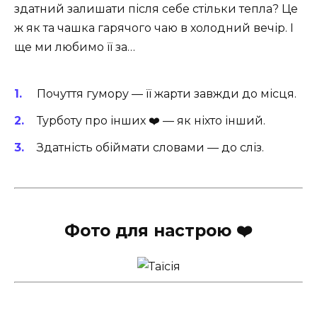
здатний залишати після себе стільки тепла? Це
ж як та чашка гарячого чаю в холодний вечір. І
ще ми любимо її за…
Почуття гумору — її жарти завжди до місця.
Турботу про інших ‍❤️‍ — як ніхто інший.
Здатність обіймати словами — до сліз.
Фото для настрою ❤️