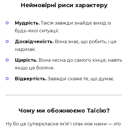
Неймовірні риси характеру
Мудрість.
Таїсія завжди знайде вихід із
будь-якої ситуації.
Досвідченість.
Вона знає, що робить, і це
надихає.
Щирість.
Вона чесна до самого кінця, навіть
якщо це боляче.
Відвертість.
Завжди скаже те, що думає.
Чому ми обожнюємо Таїсію?
Ну бо це суперкласне ім’я! І отак між нами — хто