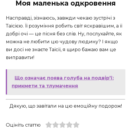
Моя маленька одкровення
Насправді, зізнаюсь, завжди чекаю зустрічі з
Таїсією. Її розуміння робить світ яскравішим, а її
добрі очі — це пісня без слів. Ну, послухайте, як
можна не любити цю чудову людину? І якщо
ви досі не знаєте Таїсії, я щиро бажаю вам це
виправити!
Що означає поява голуба на подвір'ї:
прикмети та тлумачення
Дякую, що завітали на цю емоційну подорож!
Оцініть статтю