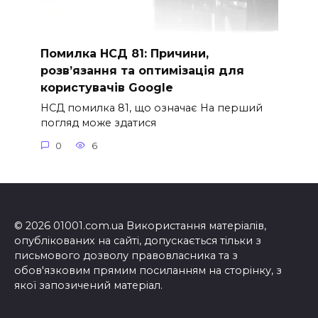
Помилка НСД 81: Причини,
розв’язання та оптимізація для
користувачів Google
НСД помилка 81, що означає На перший
погляд може здатися
0
6
© 2026 01001.com.ua Використання матеріалів,
опублікованих на сайті, допускається тільки з
письмового дозволу правовласника та з
обов'язковим прямим посиланням на сторінку, з
якої запозичений матеріал.