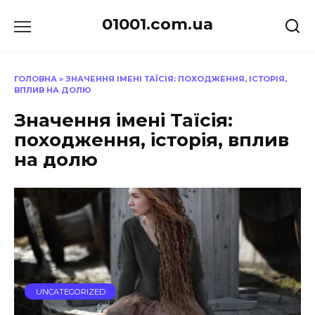
Перейти
01001.com.ua
до
вмісту
ГОЛОВНА
»
ЗНАЧЕННЯ ІМЕНІ ТАЇСІЯ: ПОХОДЖЕННЯ, ІСТОРІЯ,
ВПЛИВ НА ДОЛЮ
Значення імені Таїсія:
походження, історія, вплив
на долю
UNCATEGORIZED