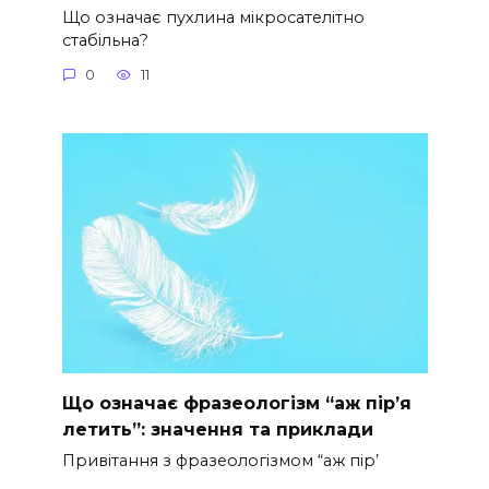
Що означає пухлина мікросателітно
стабільна?
0
11
Що означає фразеологізм “аж пір’я
летить”: значення та приклади
Привітання з фразеологізмом “аж пір’