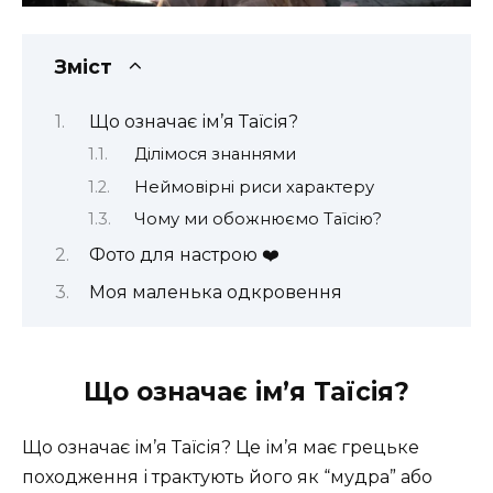
Зміст
Що означає ім’я Таїсія?
Ділімося знаннями
Неймовірні риси характеру
Чому ми обожнюємо Таїсію?
Фото для настрою ❤️
Моя маленька одкровення
Що означає ім’я Таїсія?
Що означає ім’я Таїсія? Це ім’я має грецьке
походження і трактують його як “мудра” або