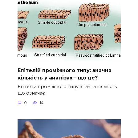
Епітелій проміжного типу: значна
кількість у аналізах – що це?
Епітелій проміжного типу значна кількість
що означає
0
14