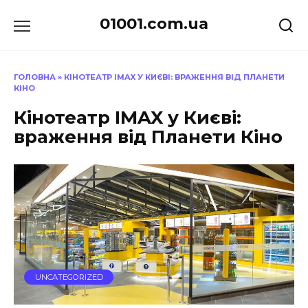
Перейти
01001.com.ua
до
вмісту
ГОЛОВНА
»
КІНОТЕАТР IMAX У КИЄВІ: ВРАЖЕННЯ ВІД ПЛАНЕТИ
КІНО
Кінотеатр IMAX у Києві:
враження від Планети Кіно
UNCATEGORIZED