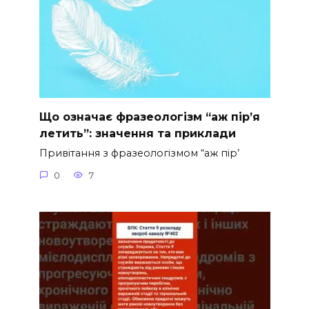
Що означає фразеологізм “аж пір’я
летить”: значення та приклади
Привітання з фразеологізмом “аж пір’
0
7