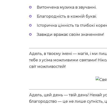
Витончена музика в звучанні.
Благородність в кожній букві.
Історична цінність та глибокі корен
Завжди вражає своїм значенням!
Адель, в твоєму імені — магія, і ми пи
тебе з усіма можливими святами! Нік
світ можливостей!
Адель, цей день — твій день! Нехай усі
благородство — це не лише сутність, ц