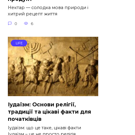
Нектар — солодка мова природи і
хитрий рецепт життя
0
6
LIFE
Іудаїзм: Основи релігії,
традиції та цікаві факти для
початківців
Іудаїзм: що це таке, цікаві факти
Іудаїзм – це не просто релігія.