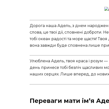
Дорога наша Адель, з днем народженн
слова, це твої дії, сповнені доброти. 
тобі океан радості та море щастя! Твоя
вона завжди буде сповнена лише при
Улюблена Адель, твоя краса і розум — 
день принесе тобі безліч щасливих мо
наших серцях. Лише вперед, до нови
Переваги мати ім’я Ад