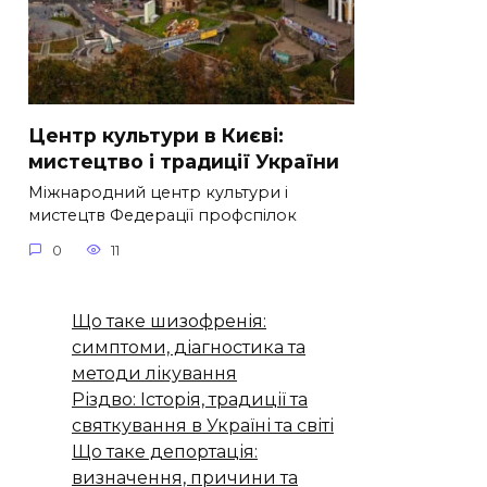
Центр культури в Києві:
мистецтво і традиції України
Міжнародний центр культури і
мистецтв Федерації профспілок
0
11
Що таке шизофренія:
симптоми, діагностика та
методи лікування
Різдво: Історія, традиції та
святкування в Україні та світі
Що таке депортація:
визначення, причини та