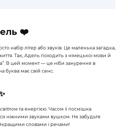
ель ❤️
сто набір літер або звуків. Це маленька загадка,
в життя. Так, Адель походить з німецької мови й
”. В цей момент — це ніби занурення в
а буква має свій сенс.
 ✨
ітлом та енергією. Часом її посмішка
ться ніжними звуками вушком. Не забудьте
йкращими словами і речами!