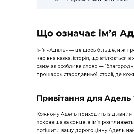
Що означає ім’я Ад
Ім’я «Адель» — це щось більше, ніж про
чарівна казка, історія, що втілюється 
означає особливе слово — “благородна
прошарок стародавньої історії, де кожн
Привітання для Адель
Кожному Адель приходить із дивним св
яскравіша за сонце, а ім’я розпливає
потішити вашу дорогоцінну Адель на