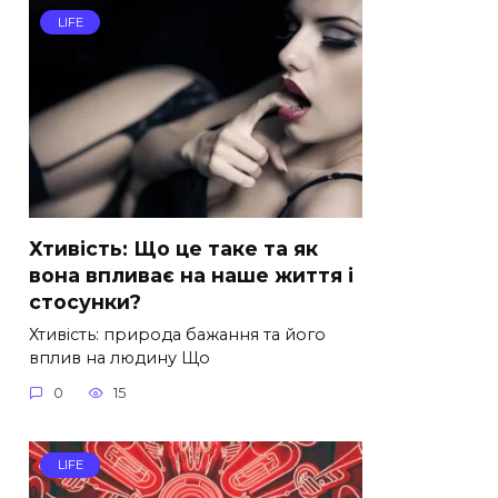
LIFE
Хтивість: Що це таке та як
вона впливає на наше життя і
стосунки?
Хтивість: природа бажання та його
вплив на людину Що
0
15
LIFE