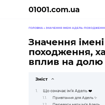
Перейти
01001.com.ua
до
вмісту
ГОЛОВНА
»
ЗНАЧЕННЯ ІМЕНІ АДЕЛЬ: ПОХОДЖЕННЯ
Значення імені
походження, х
вплив на долю
Зміст
Що означає ім’я Адель ❤️
Привітання для Адель ✨
Переваги мати ім’я Адель