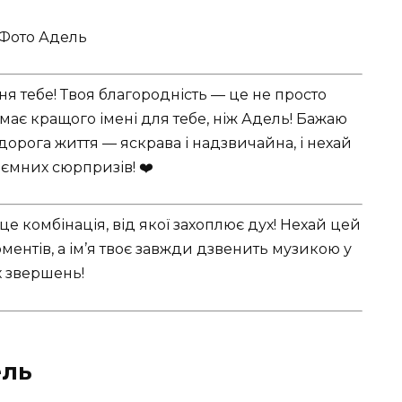
я тебе! Твоя благородність — це не просто
Немає кращого імені для тебе, ніж Адель! Бажаю
 дорога життя — яскрава і надзвичайна, і нехай
ємних сюрпризів! ❤️
це комбінація, від якої захоплює дух! Нехай цей
ментів, а ім’я твоє завжди дзвенить музикою у
х звершень!
ель