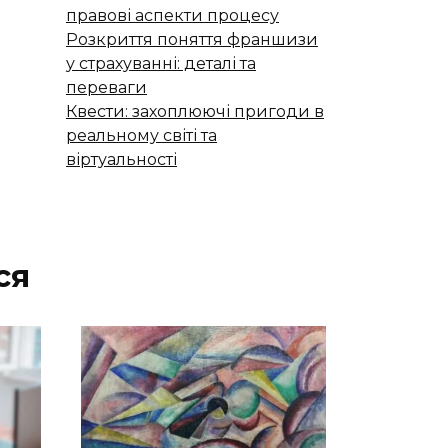
правові аспекти процесу
Розкриття поняття франшизи
у страхуванні: деталі та
переваги
Квести: захоплюючі пригоди в
реальному світі та
віртуальності
ся