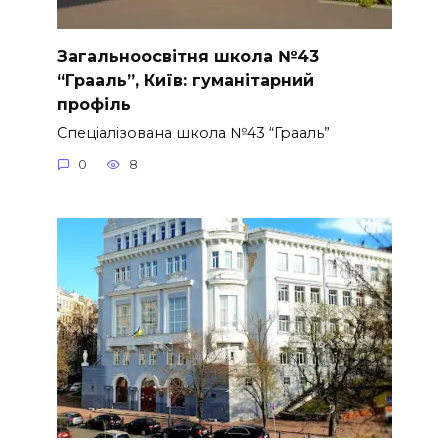
Загальноосвітня школа №43
“Грааль”, Київ: гуманітарний
профіль
Спеціалізована школа №43 “Грааль”
0
8