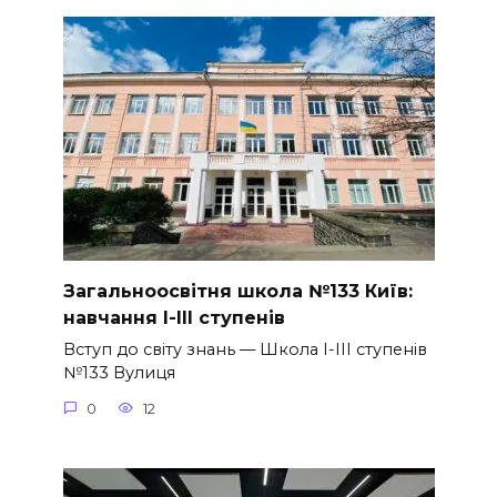
Загальноосвітня школа №133 Київ:
навчання I-III ступенів
Вступ до світу знань — Школа I-III ступенів
№133 Вулиця
0
12