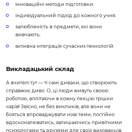
інноваційні методи підготовки;
індивідуальний підхід до кожного учня;
залюбленість в предмети, які вони
вивчають;
активна інтеграція сучасних технологій.
Викладацький склад
А вчителі тут — ті самі диваки, що створюють
справжнє диво. О, ці люди живуть своєю
роботою, вплітаючи в кожну лекцію трішки
чарів! Звісно, не без викликів, але вони не
бояться впроваджувати нові теми, постійно
вдосконалюватись, залишаючись привітними
психологами та друзями для своїх вихованців.