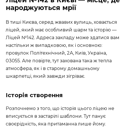
Ліцей №142 в Києві — місце, де
народжуються мрії
В тиші Києва, серед жвавих вулиць, ховається
ліцей, який має особливий шарм та історію —
Ліцей №142. Адреса закладу може здатися вам
настільки ж випадковою, як і основною:
провулок Політехнічний, 2А, Київ, Україна,
03055. Але повірте, тут захована така ж тепла
атмосфера, як і в старому домашньому
шкарпетці, який завжди зігріває.
Історія створення
Розпочнемо з того, що історія цього ліцею не
вписується в застарілі шаблони. Тут панує
своєрідність, яка притаманна лише йому.