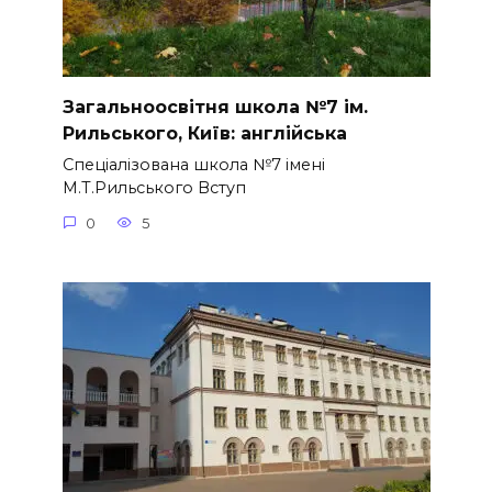
Загальноосвітня школа №7 ім.
Рильського, Київ: англійська
Спеціалізована школа №7 імені
М.Т.Рильського Вступ
0
5