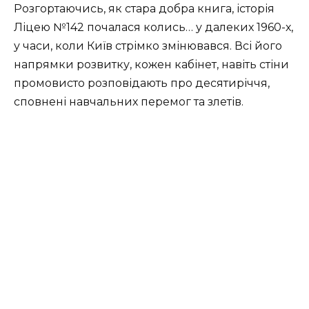
Розгортаючись, як стара добра книга, історія
Ліцею №142 почалася колись… у далеких 1960-х,
у часи, коли Київ стрімко змінювався. Всі його
напрямки розвитку, кожен кабінет, навіть стіни
промовисто розповідають про десятиріччя,
сповнені навчальних перемог та злетів.