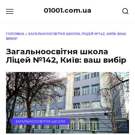
Перейти
01001.com.ua
до
вмісту
ГОЛОВНА
»
ЗАГАЛЬНООСВІТНЯ ШКОЛА ЛІЦЕЙ №142, КИЇВ: ВАШ
ВИБІР
Загальноосвітня школа
Ліцей №142, Київ: ваш вибір
ЗАГАЛЬНООСВІТНЯ ШКОЛА