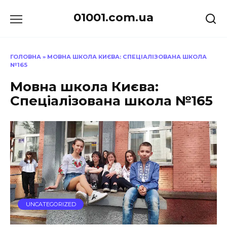
Перейти
01001.com.ua
до
вмісту
ГОЛОВНА
»
МОВНА ШКОЛА КИЄВА: СПЕЦІАЛІЗОВАНА ШКОЛА
№165
Мовна школа Києва:
Спеціалізована школа №165
UNCATEGORIZED