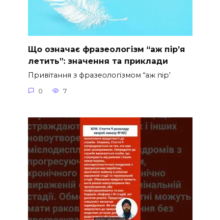
Що означає фразеологізм “аж пір’я
летить”: значення та приклади
Привітання з фразеологізмом “аж пір’
0
7