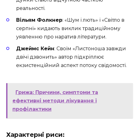
реальності.
Вільям Фолкнер
: «Шум і лють» і «Світло в
серпні» кидають виклик традиційному
уявленню про наратив літератури.
Джеймс Кейн
: Своїм «Листоноша завжди
двічі дзвонить» автор підкріплює
екзистенційний аспект потоку свідомості.
Грижа: Причини, симптоми та
ефективні методи лікування і
профілактики
Характерні риси: