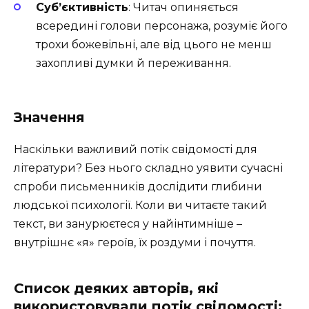
Суб’єктивність
: Читач опиняється
всередині голови персонажа, розуміє його
трохи божевільні, але від цього не менш
захопливі думки й переживання.
Значення
Наскільки важливий потік свідомості для
літератури? Без нього складно уявити сучасні
спроби письменників дослідити глибини
людської психології. Коли ви читаєте такий
текст, ви занурюєтеся у найінтимніше –
внутрішнє «я» героїв, їх роздуми і почуття.
Список деяких авторів, які
використовували потік свідомості: