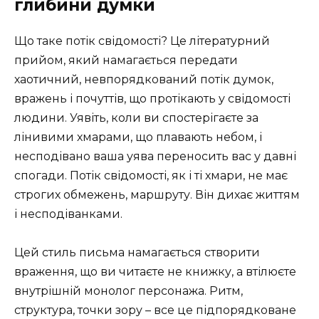
глибини думки
Що таке потік свідомості? Це літературний
прийом, який намагається передати
хаотичний, невпорядкований потік думок,
вражень і почуттів, що протікають у свідомості
людини. Уявіть, коли ви спостерігаєте за
лінивими хмарами, що плавають небом, і
несподівано ваша уява переносить вас у давні
спогади. Потік свідомості, як і ті хмари, не має
строгих обмежень, маршруту. Він дихає життям
і несподіванками.
Цей стиль письма намагається створити
враження, що ви читаєте не книжку, а втілюєте
внутрішній монолог персонажа. Ритм,
структура, точки зору – все це підпорядковане