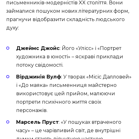
письменників-модерністів XX століття. Вони
займалися пошуком нових літературних форм,
прагнучи відобразити складність людського
духу:
Джеймс Джойс
: Його «Улісс» і «Портрет
художника в юності» – яскраві приклади
потоку свідомості.
Вірджинія Вулф
: У творах «Місіс Далловей»
і «До маяка» письменниця майстерно
використовує цей прийом, малюючи
портрети психічного життя своїх
персонажів.
Марсель Пруст
: «У пошуках втраченого
часу» – це чарівливий світ, де внутрішні
думки стають відчутною часткою