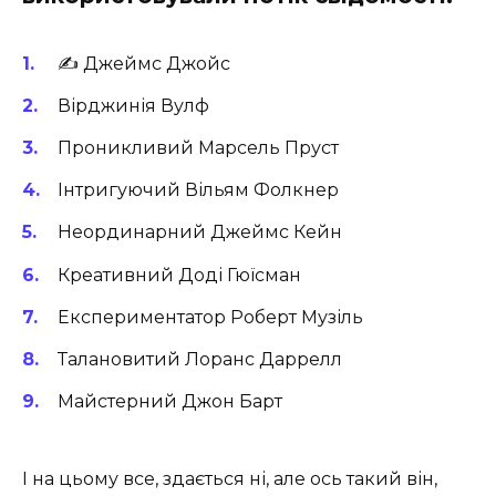
✍️ Джеймс Джойс
Вірджинія Вулф
Проникливий Марсель Пруст
Інтригуючий Вільям Фолкнер
Неординарний Джеймс Кейн
Креативний Доді Гюїсман
Експериментатор Роберт Музіль
Талановитий Лоранс Даррелл
Майстерний Джон Барт
І на цьому все, здається ні, але ось такий він,