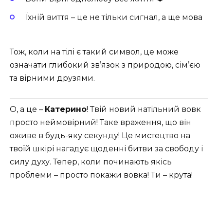
Їхній виття – це не тільки сигнал, а ще мова
Тож, коли на тілі є такий символ, це може
означати глибокий зв’язок з природою, сім’єю
та вірними друзями.
О, а це –
Катерино
! Твій новий натільний вовк
просто неймовірний! Таке враження, що він
оживе в будь-яку секунду! Це мистецтво на
твоїй шкірі нагадує щоденні битви за свободу і
силу духу. Тепер, коли починають якісь
проблеми – просто покажи вовка! Ти – крута!