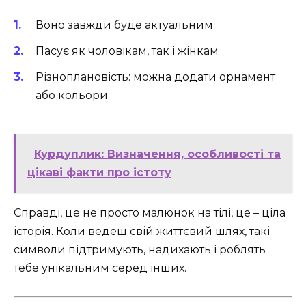
Воно завжди буде актуальним
Пасує як чоловікам, так і жінкам
Різноплановість: можна додати орнамент
або кольори
Курдуплик: Визначення, особливості та
цікаві факти про істоту
Справді, це не просто малюнок на тілі, це – ціла
історія. Коли ведеш свій життєвий шлях, такі
символи підтримують, надихають і роблять
тебе унікальним серед інших.