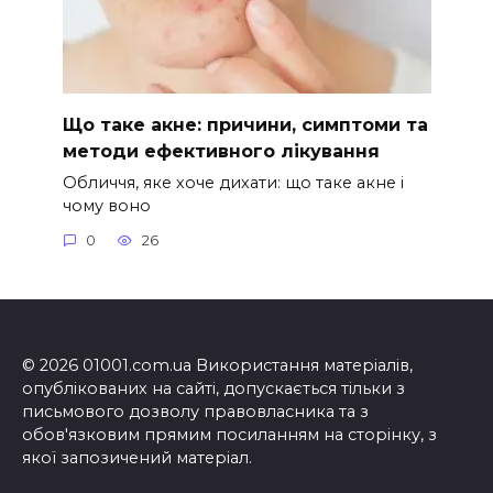
Що таке акне: причини, симптоми та
методи ефективного лікування
Обличчя, яке хоче дихати: що таке акне і
чому воно
0
26
© 2026 01001.com.ua Використання матеріалів,
опублікованих на сайті, допускається тільки з
письмового дозволу правовласника та з
обов'язковим прямим посиланням на сторінку, з
якої запозичений матеріал.