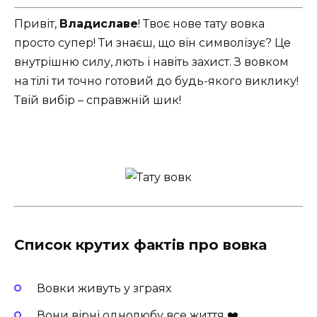
Привіт,
Владиславе
! Твоє нове тату вовка
просто супер! Ти знаєш, що він символізує? Це
внутрішню силу, лють і навіть захист. З вовком
на тілі ти точно готовий до будь-якого виклику!
Твій вибір – справжній шик!
Список крутих фактів про вовка
Вовки живуть у зграях
Вони вірні однолюбу все життя ❤️