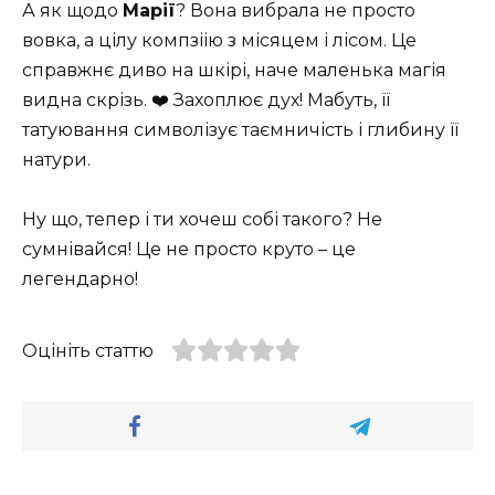
А як щодо
Марії
? Вона вибрала не просто
вовка, а цілу компзіію з місяцем і лісом. Це
справжнє диво на шкірі, наче маленька магія
видна скрізь. ❤️ Захоплює дух! Мабуть, її
татуювання символізує таємничість і глибину її
натури.
Ну що, тепер і ти хочеш собі такого? Не
сумнівайся! Це не просто круто – це
легендарно!
Оцініть статтю