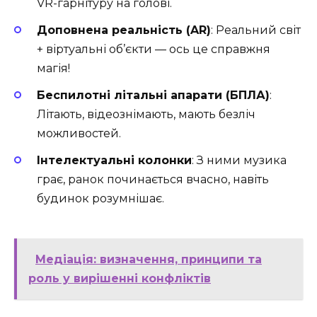
VR-гарнітуру на голові.
Доповнена реальність (AR)
: Реальний світ
+ віртуальні об’єкти — ось це справжня
магія!
Беспилотні літальні апарати (БПЛА)
:
Літають, відеознімають, мають безліч
можливостей.
Інтелектуальні колонки
: З ними музика
грає, ранок починається вчасно, навіть
будинок розумнішає.
Медіація: визначення, принципи та
роль у вирішенні конфліктів