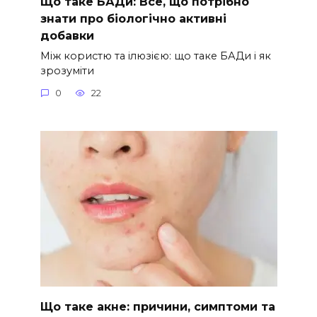
Що таке БАДи: Все, що потрібно
знати про біологічно активні
добавки
Між користю та ілюзією: що таке БАДи і як
зрозуміти
0
22
Що таке акне: причини, симптоми та