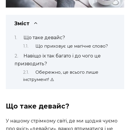
Зміст
Що таке девайс?
Що приховує це магічне слово?
Навіщо їх так багато і до чого це
призводить?
Обережно, це всього лише
інструмент! ⚠️
Що таке девайс?
У нашому стрімкому світі, де ми щодня чуємо
про якісь «девайси», важко втриматися і не