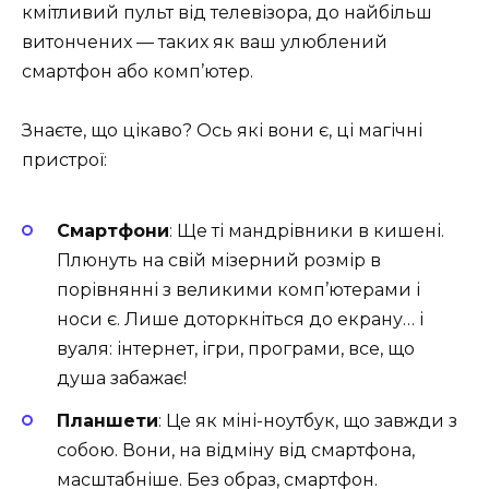
кмітливий пульт від телевізора, до найбільш
витончених — таких як ваш улюблений
смартфон або комп’ютер.
Знаєте, що цікаво? Ось які вони є, ці магічні
пристрої:
Смартфони
: Ще ті мандрівники в кишені.
Плюнуть на свій мізерний розмір в
порівнянні з великими комп’ютерами і
носи є. Лише доторкніться до екрану… і
вуаля: інтернет, ігри, програми, все, що
душа забажає!
Планшети
: Це як міні-ноутбук, що завжди з
собою. Вони, на відміну від смартфона,
масштабніше. Без образ, смартфон.