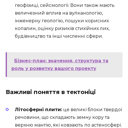
геофізиці, сейсмології. Вони також мають
величезний вплив на вулканологію,
інженерну геологію, пошуки корисних
копалин, оцінку ризиків стихійних лих,
будівництво та інші численні сфери.
Бізнес-план: значення, структура та
роль у розвитку вашого проекту
Важливі поняття в тектоніці
Літосферні плити:
це великі блоки твердої
речовини, що складають земну кору та
верхню мантію, які ковзають по астеносфері.