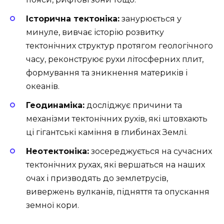
Історична тектоніка:
занурюється у
минуле, вивчає історію розвитку
тектонічних структур протягом геологічного
часу, реконструює рухи літосферних плит,
формування та зникнення материків і
океанів.
Геодинаміка:
досліджує причини та
механізми тектонічних рухів, які штовхають
ці гігантські каміння в глибинах Землі.
Неотектоніка:
зосереджується на сучасних
тектонічних рухах, які вершаться на наших
очах і призводять до землетрусів,
вивержень вулканів, підняття та опускання
земної кори.