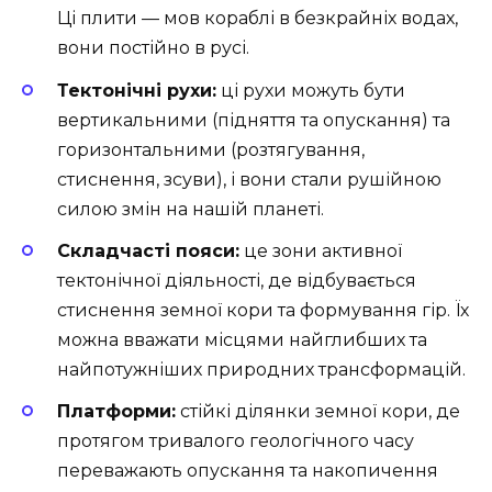
Ці плити — мов кораблі в безкрайніх водах,
вони постійно в русі.
Тектонічні рухи:
ці рухи можуть бути
вертикальними (підняття та опускання) та
горизонтальними (розтягування,
стиснення, зсуви), і вони стали рушійною
силою змін на нашій планеті.
Складчасті пояси:
це зони активної
тектонічної діяльності, де відбувається
стиснення земної кори та формування гір. Їх
можна вважати місцями найглибших та
найпотужніших природних трансформацій.
Платформи:
стійкі ділянки земної кори, де
протягом тривалого геологічного часу
переважають опускання та накопичення