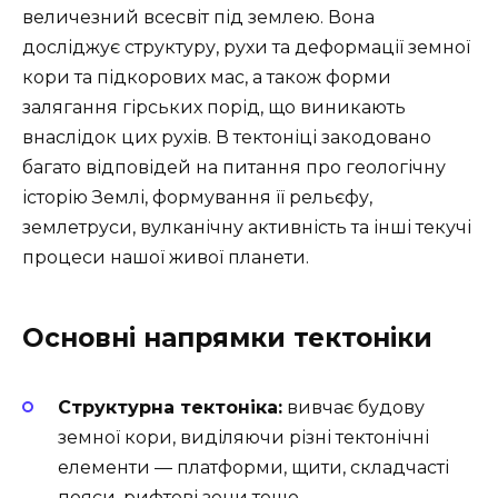
величезний всесвіт під землею. Вона
досліджує структуру, рухи та деформації земної
кори та підкорових мас, а також форми
залягання гірських порід, що виникають
внаслідок цих рухів. В тектоніці закодовано
багато відповідей на питання про геологічну
історію Землі, формування її рельєфу,
землетруси, вулканічну активність та інші текучі
процеси нашої живої планети.
Основні напрямки тектоніки
Структурна тектоніка:
вивчає будову
земної кори, виділяючи різні тектонічні
елементи — платформи, щити, складчасті
пояси, рифтові зони тощо.