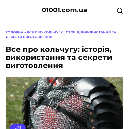
Перейти
01001.com.ua
до
вмісту
ГОЛОВНА
»
ВСЕ ПРО КОЛЬЧУГУ: ІСТОРІЯ, ВИКОРИСТАННЯ ТА
СЕКРЕТИ ВИГОТОВЛЕННЯ
Все про кольчугу: історія,
використання та секрети
виготовлення
LIFE