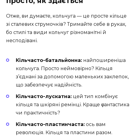
просто, як здається
Отже, ви думаєте, кольчуга — це просте кільце
зі сталевих струмочків? Тримайте себе в руках,
бо стилі та види кольчуг різноманітні й
несподівані.
Кільчасто-батальйонна:
найпоширеніша
кольчуга. Просто неймовірно? Кільця
з’єднані за допомогою маленьких заклепок,
що забезпечує надійність.
Кільчасто-лускатна:
цей тип комбінує
кільця та шкіряні ремінці. Краще φантастика
чи практичність?
Кільчасто-пластинчаста:
ось вам
революція. Кільця та пластини разом.