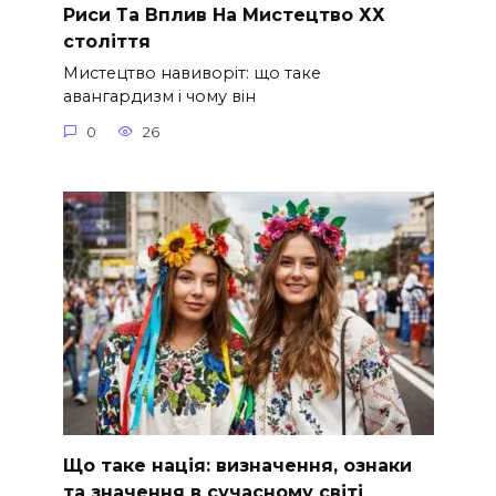
Риси Та Вплив На Мистецтво ХХ
століття
Мистецтво навиворіт: що таке
авангардизм і чому він
0
26
Що таке нація: визначення, ознаки
та значення в сучасному світі