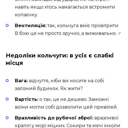
навіть якщо хтось намагається встромити
копаєчку.
Вентиляція:
так, кольчуга вміє провітрити.
В бою це не просто зручно, а виживально. ‍♂️
Недоліки кольчуги: в усіх є слабкі
місця
Вага:
відчуття, ніби ви носите на собі
залізний будинок. Як жити?
Вартість:
о так, це не дешево. Заможні
воїни могли собі дозволити цей привілей.
Вразливість до рубячої зброї:
вразливої
краплі у морі міцних. Сокири та мечі інколи