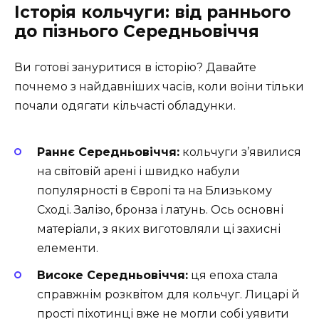
Історія кольчуги: від раннього
до пізнього Середньовіччя
Ви готові зануритися в історію? Давайте
почнемо з найдавніших часів, коли воїни тільки
почали одягати кільчасті обладунки.
Раннє Середньовіччя:
кольчуги з’явилися
на світовій арені і швидко набули
популярності в Європі та на Близькому
Сході. Залізо, бронза і латунь. Ось основні
матеріали, з яких виготовляли ці захисні
елементи.
Високе Середньовіччя:
ця епоха стала
справжнім розквітом для кольчуг. Лицарі й
прості піхотинці вже не могли собі уявити