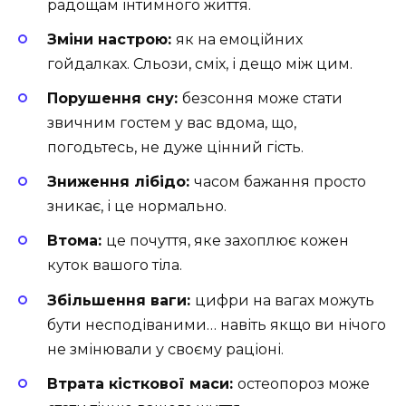
радощам інтимного життя.
Зміни настрою:
як на емоційних
гойдалках. Сльози, сміх, і дещо між цим.
Порушення сну:
безсоння може стати
звичним гостем у вас вдома, що,
погодьтесь, не дуже цінний гість.
Зниження лібідо:
часом бажання просто
зникає, і це нормально.
Втома:
це почуття, яке захоплює кожен
куток вашого тіла.
Збільшення ваги:
цифри на вагах можуть
бути несподіваними… навіть якщо ви нічого
не змінювали у своєму раціоні.
Втрата кісткової маси:
остеопороз може