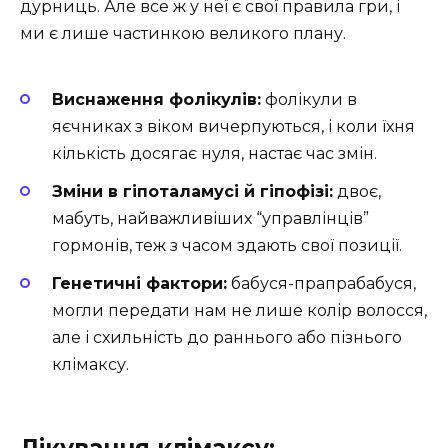
дурниць. Але все ж у неї є свої правила гри, і
ми є лише частинкою великого плану.
Виснаження фолікулів:
фолікули в
яєчниках з віком вичерпуються, і коли їхня
кількість досягає нуля, настає час змін.
Зміни в гіпоталамусі й гіпофізі:
двоє,
мабуть, найважливіших “управлінців”
гормонів, теж з часом здають свої позиції.
Генетичні фактори:
бабуся-прапрабабуся,
могли передати нам не лише колір волосся,
але і схильність до раннього або пізнього
клімаксу.