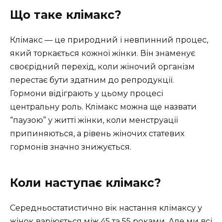
Що таке клімакс?
Клімакс — це природний і невпинний процес,
який торкається кожної жінки. Він знаменує
своєрідний перехід, коли жіночий організм
перестає бути здатним до репродукції.
Гормони відіграють у цьому процесі
центральну роль. Клімакс можна ще назвати
“паузою” у житті жінки, коли менструації
припиняються, а рівень жіночих статевих
гормонів значно знижується.
Коли наступає клімакс?
Середньостатистично вік настання клімаксу у
жінок варіюється між 45 та 55 роками. Але ми всі