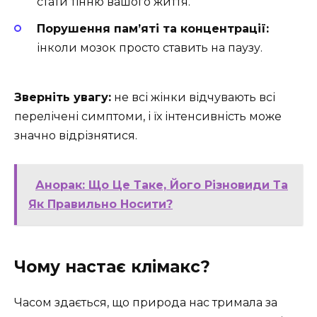
стати тінню вашого життя.
Порушення пам’яті та концентрації:
інколи мозок просто ставить на паузу.
Зверніть увагу:
не всі жінки відчувають всі
перелічені симптоми, і їх інтенсивність може
значно відрізнятися.
Анорак: Що Це Таке, Його Різновиди Та
Як Правильно Носити?
Чому настає клімакс?
Часом здається, що природа нас тримала за