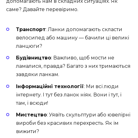
допомагають нам в складних ситуаціях. Як
саме? Давайте перевіримо.
Транспорт
: Ланки допомагають скласти
велосипед або машину — бачили ці великі
ланцюги?
Будівництво
: Важливо, щоб мости не
ламалися, правда? Багато з них тримаються
завдяки ланкам. ️
Інформаційні технології
: Ми всі люди
інтернету. І тут без ланок ніяк. Вони і тут, і
там, і всюди!
Мистецтво
: Уявіть скульптури або ювелірні
вироби без красивих перехресть. Як їм
вижити?