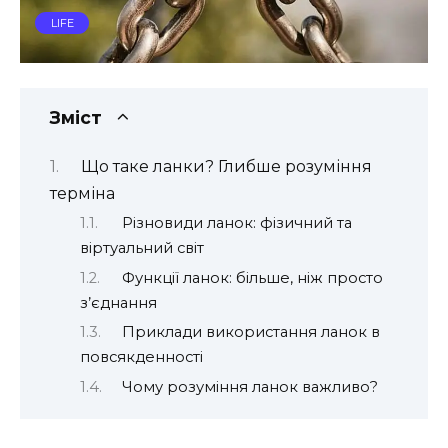
LIFE
Зміст
Що таке ланки? Глибше розуміння
терміна
Різновиди ланок: фізичний та
віртуальний світ
Функції ланок: більше, ніж просто
з’єднання
Приклади використання ланок в
повсякденності
Чому розуміння ланок важливо?