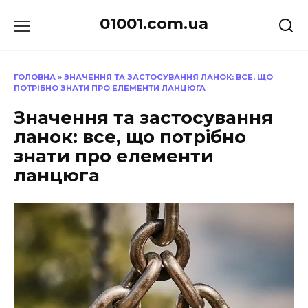
Перейти
01001.com.ua
до
вмісту
ГОЛОВНА
»
ЗНАЧЕННЯ ТА ЗАСТОСУВАННЯ ЛАНОК: ВСЕ, ЩО
ПОТРІБНО ЗНАТИ ПРО ЕЛЕМЕНТИ ЛАНЦЮГА
Значення та застосування
ланок: все, що потрібно
знати про елементи
ланцюга