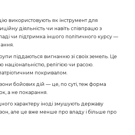
ію використовують як інструмент для
ційну діяльність чи навіть співпрацю з
аді чи підтримка іншого політичного курсу —
ання.
 групи піддаються вигнанню зі своїх земель. Це
національністю, релігією чи расою.
опатріотичним покривалом.
зони бойових дій — це, по суті, теж форма
ок, а не покарання.
ного характеру іноді змушують державу
он, але це вже менше про владу і більше про