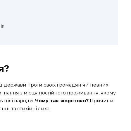
ія
я?
д держави проти своїх громадян чи певних
гнання з місця постійного проживання, якому
ь цілі народи.
Чому так жорстоко?
Причини
єнні, та стихійні лиха.