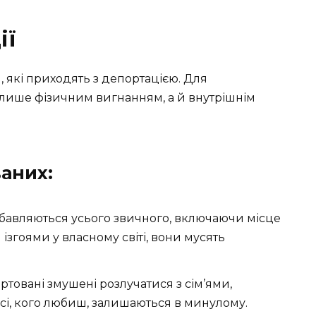
ії
 які приходять з депортацією. Для
 лише фізичним вигнанням, а й внутрішнім
аних:
авляються усього звичного, включаючи місце
ізгоями у власному світі, вони мусять
товані змушені розлучатися з сім’ями,
всі, кого любиш, залишаються в минулому.