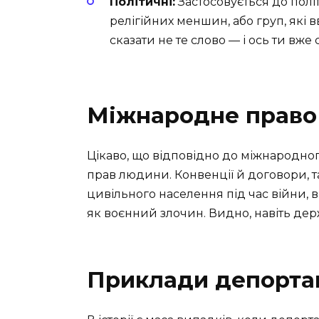
Політичні:
Застосовується до полі
релігійних меншин, або груп, як
сказати не те слово — і ось ти вже
Міжнародне право 
Цікаво, що відповідно до міжнародно
прав людини. Конвенції й договори, т
цивільного населення під час війни, 
як воєнний злочин. Видно, навіть дер
Приклади депорта