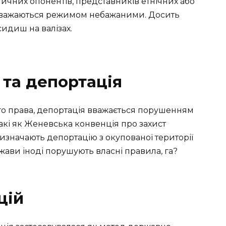
тичних опонентів, представників етнічних або
і вважаються режимом небажаними. Досить
 сидиш на валізах.
та депортація
го права, депортація вважається порушенням
акі як Женевська конвенція про захист
визначають депортацію з окупованої території
жави іноді порушують власні правила, га?
цій