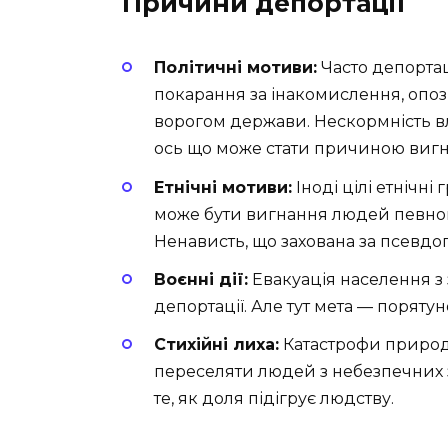
Причини депортації
Політичні мотиви:
Часто депортац
покарання за інакомислення, опози
ворогом держави. Нескормність вл
ось що може стати причиною вигн
Етнічні мотиви:
Іноді цілі етнічні
може бути вигнання людей певною 
Ненависть, що захована за псевд
Воєнні дії:
Евакуація населення з 
депортації. Але тут мета — порятун
Стихійні лиха:
Катастрофи природ
переселяти людей з небезпечних з
те, як доля підігрує людству.