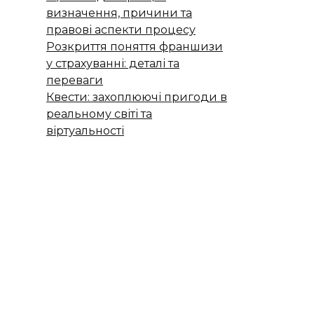
визначення, причини та
правові аспекти процесу
Розкриття поняття франшизи
у страхуванні: деталі та
переваги
Квести: захоплюючі пригоди в
реальному світі та
віртуальності