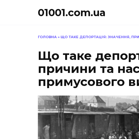
Перейти
01001.com.ua
до
вмісту
ГОЛОВНА
»
ЩО ТАКЕ ДЕПОРТАЦІЯ: ЗНАЧЕННЯ, П
Що таке депорт
причини та на
примусового в