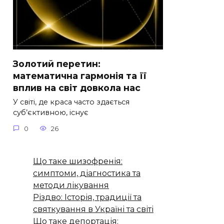
Золотий перетин:
математична гармонія та її
вплив на світ довкола нас
У світі, де краса часто здається
суб’єктивною, існує
0
26
Що таке шизофренія:
симптоми, діагностика та
методи лікування
Різдво: Історія, традиції та
святкування в Україні та світі
Що таке депортація: