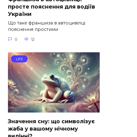
просте пояснення для водіїв
України
Що таке франшиза в автоцивілці:
пояснення простими
0
12
LIFE
Значення сну: що символізує
жаба у вашому нічному
видінні?