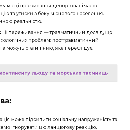
му місці проживання депортовані часто
цію та утиски з боку місцевого населення.
нною реальністю.
:
Ці переживання — травматичний досвід, що
хологічних проблем: посттравматичний
га можуть стати тінню, яка переслідує.
 континенту льоду та морських таємниць
ва:
ція може підсилити соціальну напруженість та
ожемо ігнорувати цю ланцюгову реакцію.