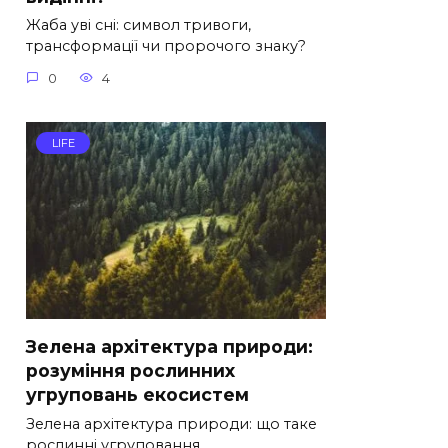
Жаба уві сні: символ тривоги,
трансформації чи пророчого знаку?
0
4
LIFE
Зелена архітектура природи:
розуміння рослинних
угруповань екосистем
Зелена архітектура природи: що таке
рослинні угруповання