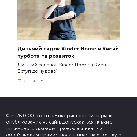
Дитячий садок Kinder Home в Києві:
турбота та розвиток
Дитячий садочок Kinder Home в Києві
Вступ до чудової
0
15
© 2026 01001.com.ua Використання матеріалів,
опублікованих на сайті, допускається тільки з
письмового дозволу правовласника та з
обов'язковим прямим посиланням на сторінку, з