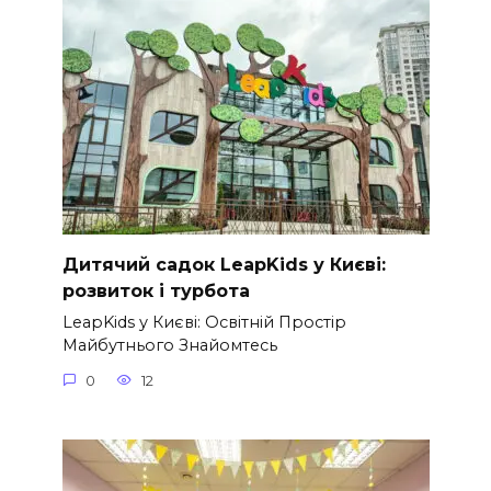
Дитячий садок LeapKids у Києві:
розвиток і турбота
LeapKids у Києві: Освітній Простір
Майбутнього Знайомтесь
0
12