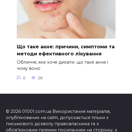
Що таке акне: причини, симптоми та
методи ефективного лікування
Обличчя, яке хоче дихати: що таке акне і
чому воно
0
26
© 2026 01001.com.ua Використання матеріалів,
опублікованих на сайті, допускається тільки з
письмового дозволу правовласника та з
обов'язковим прямим посиланням на сторінку, з