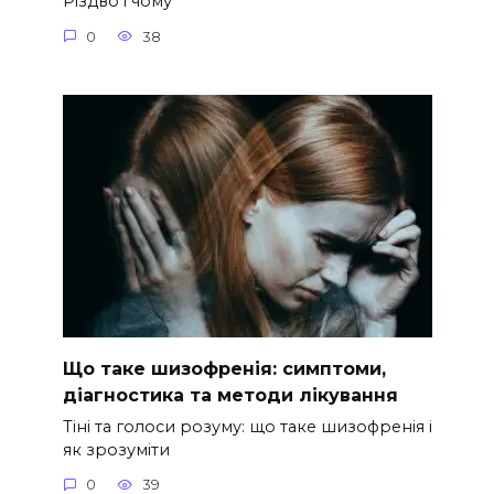
Різдво і чому
0
38
Що таке шизофренія: симптоми,
діагностика та методи лікування
Тіні та голоси розуму: що таке шизофренія і
як зрозуміти
0
39