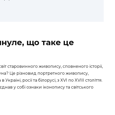
инуле, що таке це
світ старовинного живопису, сповненого історії,
суна? Це різновид портретного живопису,
країні, росії та білорусі, з XVI по XVIII століття.
єднав у собі ознаки іконопису та світського