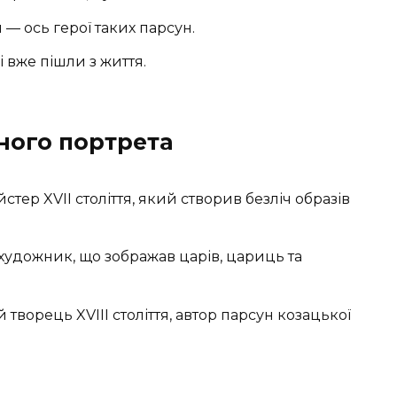
 — ось герої таких парсун.
 вже пішли з життя.
ного портрета
тер XVII століття, який створив безліч образів
художник, що зображав царів, цариць та
 творець XVIII століття, автор парсун козацької