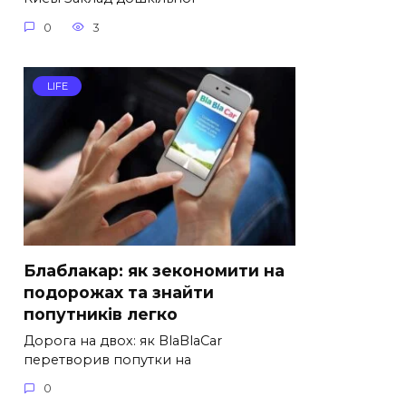
0
3
LIFE
Блаблакар: як зекономити на
подорожах та знайти
попутників легко
Дорога на двох: як BlaBlaCar
перетворив попутки на
0