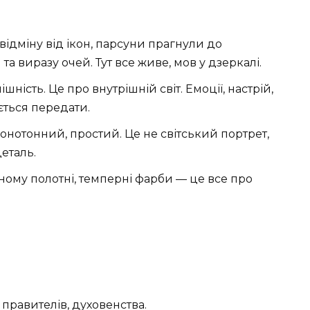
відміну від ікон, парсуни прагнули до
та виразу очей. Тут все живе, мов у дзеркалі.
ність. Це про внутрішній світ. Емоції, настрій,
ється передати.
нотонний, простий. Це не світський портрет,
деталь.
ному полотні, темперні фарби — це все про
 правителів, духовенства.