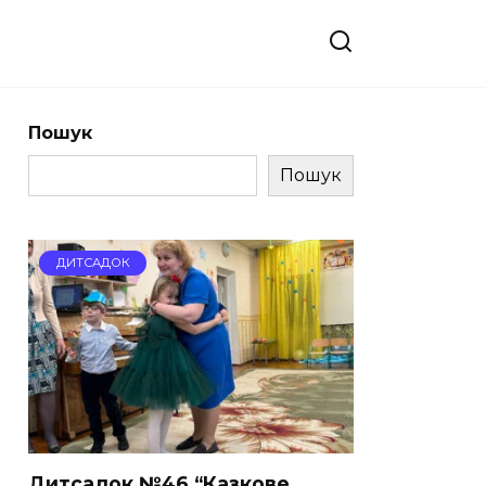
Пошук
Пошук
ДИТСАДОК
Дитсадок №46 “Казкове