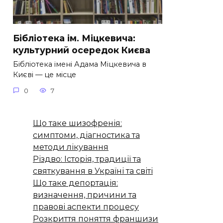
Бібліотека ім. Міцкевича:
культурний осередок Києва
Бібліотека імені Адама Міцкевича в
Києві — це місце
0
7
Що таке шизофренія:
симптоми, діагностика та
методи лікування
Різдво: Історія, традиції та
святкування в Україні та світі
Що таке депортація:
визначення, причини та
правові аспекти процесу
Розкриття поняття франшизи