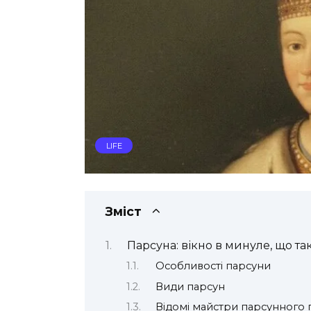
LIFE
Зміст
Парсуна: вікно в минуле, що т
Особливості парсуни
Види парсун
Відомі майстри парсунного 