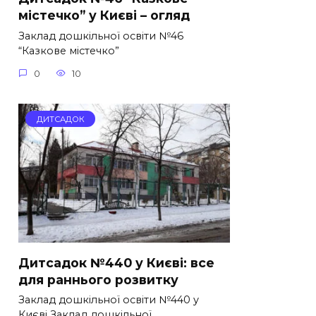
містечко” у Києві – огляд
Заклад дошкільної освіти №46
“Казкове містечко”
0
10
ДИТСАДОК
Дитсадок №440 у Києві: все
для раннього розвитку
Заклад дошкільної освіти №440 у
Києві Заклад дошкільної