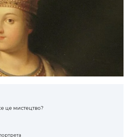
аке це мистецтво?
портрета