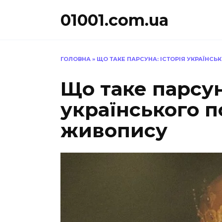
Перейти
01001.com.ua
до
вмісту
ГОЛОВНА
»
ЩО ТАКЕ ПАРСУНА: ІСТОРІЯ УКРАЇНС
Що таке парсун
українського 
живопису