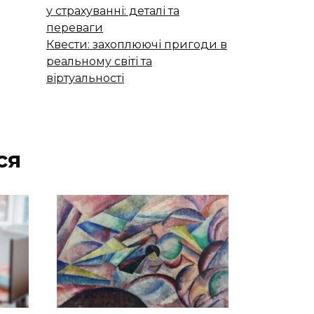
у страхуванні: деталі та
переваги
Квести: захоплюючі пригоди в
реальному світі та
віртуальності
ся