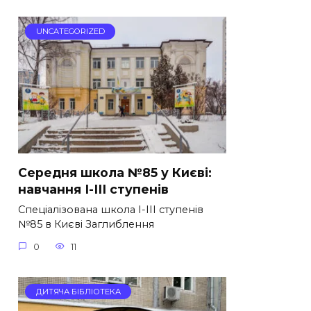
UNCATEGORIZED
Середня школа №85 у Києві:
навчання І-ІІІ ступенів
Спеціалізована школа І-ІІІ ступенів
№85 в Києві Заглиблення
0
11
ДИТЯЧА БІБЛІОТЕКА