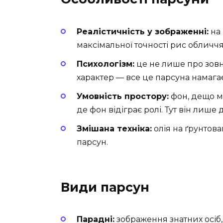
Реалістичність у зображенні:
на 
максімальної точності рис обличчя 
Психологізм:
це не лише про зовніш
характер — все це парсуна намага
Умовність простору:
фон, дещо мо
де фон відіграє ролі. Тут він лише 
Змішана техніка:
олія на ґрунтова
парсун.
Види парсун
Парадні:
зображення знатних осіб,