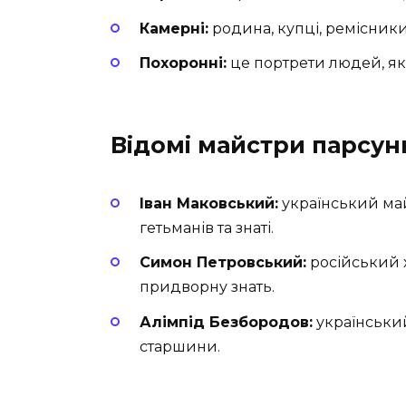
Камерні:
родина, купці, ремісники
Похоронні:
це портрети людей, які
Відомі майстри парсун
Іван Маковський:
український майс
гетьманів та знаті.
Симон Петровський:
російський 
придворну знать.
Алімпід Безбородов:
український
старшини.