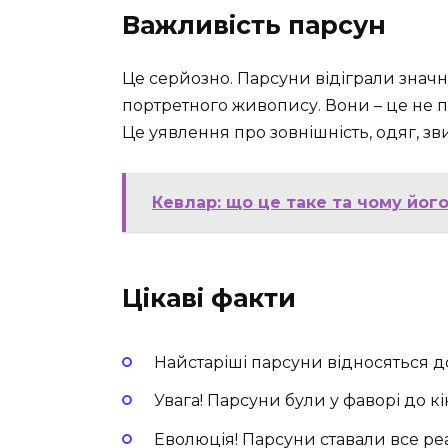
Важливість парсун
Це серйозно. Парсуни відіграли значн
портретного живопису. Вони – це не пр
Це уявлення про зовнішність, одяг, звич
Кевлар: що це таке та чому його
Цікаві факти
Найстаріші парсуни відносяться до X
Увага! Парсуни були у фаворі до кін
Еволюція! Парсуни ставали все ре