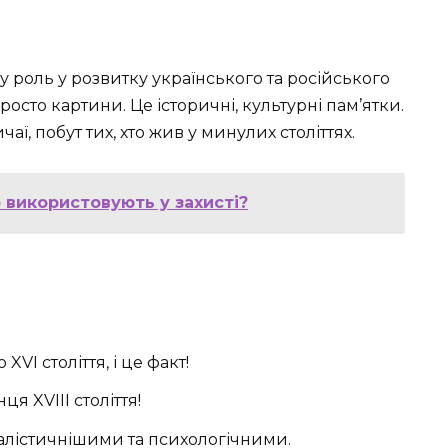
у роль у розвитку українського та російського
осто картини. Це історичні, культурні пам’ятки.
аї, побут тих, хто жив у минулих століттях.
 використовують у захисті?
VI століття, і це факт!
ця XVIII століття!
алістичнішими та психологічними.