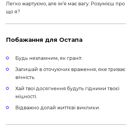
Легко жартуємо, але ім’я має вагу. Розумієш про
що я?
Побажання для Остапа
Будь незламним, як граніт.
Залишай в оточуючих враження, яке триває
вічність.
Хай твої досягнення будуть гідними твоєї
міцності.
Відважно долай життєві виклики.