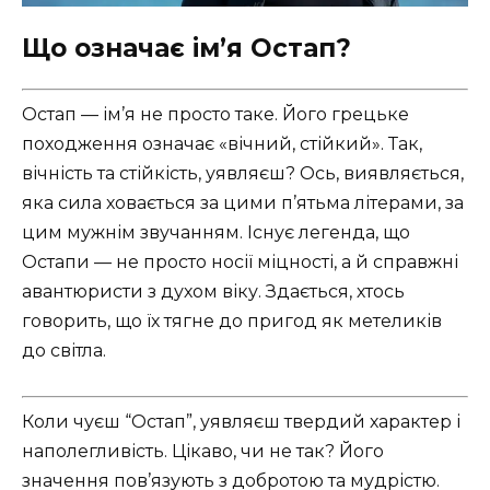
Що означає ім’я Остап?
Остап — ім’я не просто таке. Його грецьке
походження означає «вічний, стійкий». Так,
вічність та стійкість, уявляєш? Ось, виявляється,
яка сила ховається за цими п’ятьма літерами, за
цим мужнім звучанням. Існує легенда, що
Остапи — не просто носії міцності, а й справжні
авантюристи з духом віку. Здається, хтось
говорить, що їх тягне до пригод як метеликів
до світла.
Коли чуєш “Остап”, уявляєш твердий характер і
наполегливість. Цікаво, чи не так? Його
значення пов’язують з добротою та мудрістю.