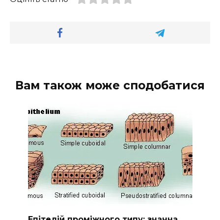
Вам також може сподобатися
Епітелій проміжного типу: значна