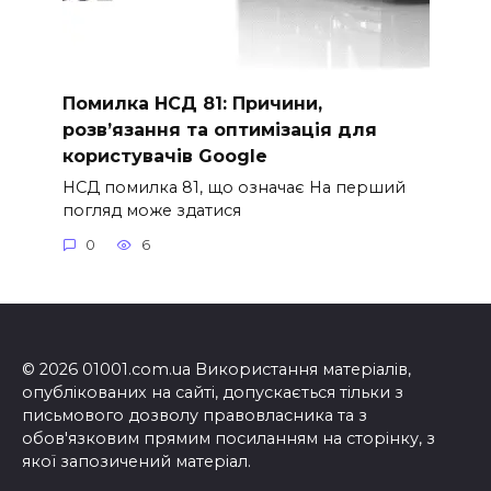
Помилка НСД 81: Причини,
розв’язання та оптимізація для
користувачів Google
НСД помилка 81, що означає На перший
погляд може здатися
0
6
© 2026 01001.com.ua Використання матеріалів,
опублікованих на сайті, допускається тільки з
письмового дозволу правовласника та з
обов'язковим прямим посиланням на сторінку, з
якої запозичений матеріал.