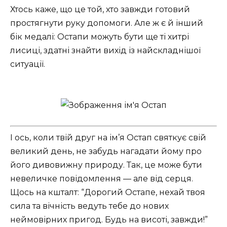
Хтось каже, що це той, хто завжди готовий
простягнути руку допомоги. Але ж є й інший
бік медалі: Остапи можуть бути ще ті хитрі
лисиці, здатні знайти вихід із найскладнішої
ситуації.
І ось, коли твій друг на ім’я Остап святкує свій
великий день, не забудь нагадати йому про
його дивовижну природу. Так, це може бути
невеличке повідомлення — але від серця.
Щось на кшталт: “Дорогий Остапе, нехай твоя
сила та вічність ведуть тебе до нових
неймовірних пригод. Будь на висоті, завжди!”