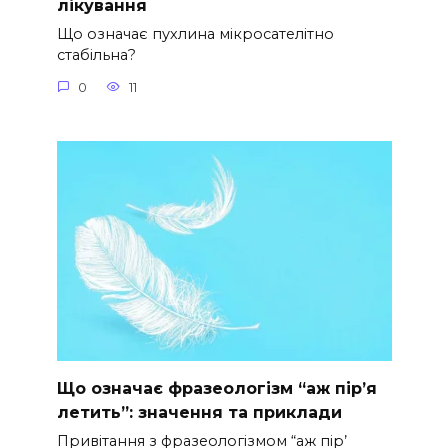
лікування
Що означає пухлина мікросателітно
стабільна?
0
11
Що означає фразеологізм “аж пір’я
летить”: значення та приклади
Привітання з фразеологізмом “аж пір’