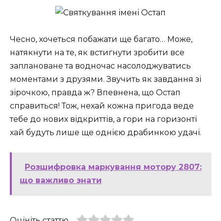
Чесно, хочеться побажати ще багато… Може,
натякнути на те, як встигнути зробити все
заплановане та водночас насолоджуватись
моментами з друзями. Звучить як завдання зі
зірочкою, правда ж? Впевнена, що Остап
справиться! Тож, нехай кожна пригода веде
тебе до нових відкриттів, а гори на горизонті
хай будуть лише ще однією драбинкою удачі.
Розшифровка маркування мотору 2807:
що важливо знати
Оцініть статтю