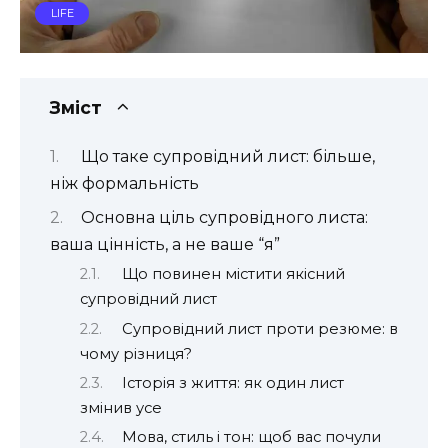
LIFE
Зміст
Що таке супровідний лист: більше,
ніж формальність
Основна ціль супровідного листа:
ваша цінність, а не ваше “я”
Що повинен містити якісний
супровідний лист
Супровідний лист проти резюме: в
чому різниця?
Історія з життя: як один лист
змінив усе
Мова, стиль і тон: щоб вас почули