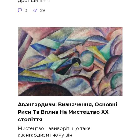
дропшипінг і
0
29
Авангардизм: Визначення, Основні
Риси Та Вплив На Мистецтво ХХ
століття
Мистецтво навиворіт: що таке
авангардизм і чому він