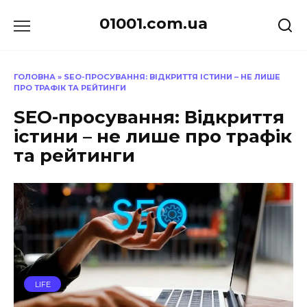
Перейти
01001.com.ua
до
вмісту
ГОЛОВНА
»
SEO-ПРОСУВАННЯ: ВІДКРИТТЯ ІСТИНИ – НЕ ЛИШЕ
ПРО ТРАФІК ТА РЕЙТИНГИ
SEO-просування: Відкриття
істини – не лише про трафік
та рейтинги
LIFE