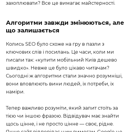
захоплювати? Все це вимагає майстерності.
Алгоритми завжди змінюються, але
що залишається
Колись SEO було схоже на гру в пазли з
ключових слів і посилань. Це часи, коли ми
писали так: «купити мобільний Київ дешево
швидко». Невже це було цікаво читачам?
Сьогодні ж алгоритми стали значно розумніші,
вони вловлюють вини людей, їх потреби, їх
наміри.
Тепер важливо розуміти, який запит стоїть за
тією чи іншою фразою. Відвідувач має знайти
щось цінне, і не просто цінне — своє, рідне.
Якщо сайт відповідає цим вимогам, Google це