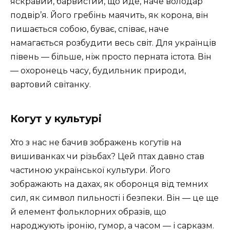
яскравий, барвистий, що йде, наче володар
подвір’я. Його гребінь маячить, як корона, він
пишається собою, буває, співає, наче
намагається розбудити весь світ. Для українців
півень — більше, ніж просто перната істота. Він
— охоронець часу, будильник природи,
вартовий світанку.
Когут у культурі
Хто з нас не бачив зображень когутів на
вишиванках чи різьбах? Цей птах давно став
частиною української культури. Його
зображають на дахах, як оборонця від темних
сил, як символ пильності і безпеки. Він — це ще
й елемент фольклорних образів, що
народжують іронію, гумор, а часом — і сарказм.