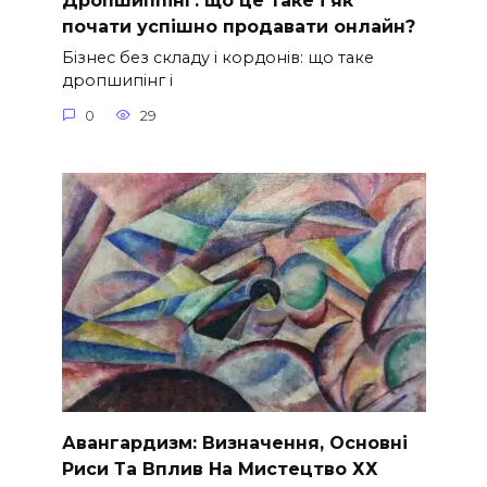
Дропшиппінг: що це таке і як
почати успішно продавати онлайн?
Бізнес без складу і кордонів: що таке
дропшипінг і
0
29
Авангардизм: Визначення, Основні
Риси Та Вплив На Мистецтво ХХ