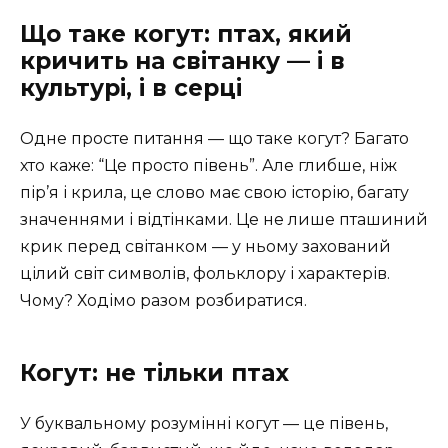
Що таке когут: птах, який
кричить на світанку — і в
культурі, і в серці
Одне просте питання — що таке когут? Багато
хто каже: “Це просто півень”. Але глибше, ніж
пір’я і крила, це слово має свою історію, багату
значеннями і відтінками. Це не лише пташиний
крик перед світанком — у ньому захований
цілий світ символів, фольклору і характерів.
Чому? Ходімо разом розбиратися.
Когут: не тільки птах
У буквальному розумінні когут — це півень,