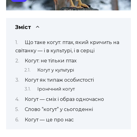
Зміст
Що таке когут: птах, який кричить на
світанку — і в культурі, і в серці
Когут: не тільки птах
Когут у культурі
Когут як типаж особистості
Іронічний когут
Когут — сміх і образ одночасно
Слово “когут” у сьогоденні
Когут — це про нас