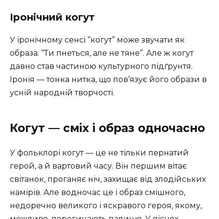
Іронічний когут
У іронічному сенсі “когут” може звучати як
образа: “Ти пнеться, але не тяне”. Але ж когут
давно став частиною культурного підґрунтя.
Іронія — тонка нитка, що пов’язує його образи в
усній народній творчості.
Когут — сміх і образ одночасно
У фольклорі когут — це не тільки пернатий
герой, а й вартовий часу. Він першим вітає
світанок, проганяє ніч, захищає від злодійських
намірів. Але водночас це і образ смішного,
недоречно великого і яскравого героя, якому,
можливо, перегинають палицю. У піснях,