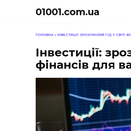
Перейти
01001.com.ua
до
вмісту
ГОЛОВНА
»
ІНВЕСТИЦІЇ: ЗРОЗУМІЛИЙ ГІД У СВІТІ 
Інвестиції: зро
фінансів для в