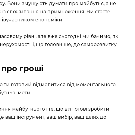
ру. Вони змушують думати про майбутнє, а не
с із споживання на примноження. Ви стаєте
співучасником економіки.
асовому рівні, але вже сьогодні ми бачимо, як
нерухомості, і, що головніше, до саморозвитку.
и про гроші
 що ти готовий відмовитися від моментального
утньої мети.
ення майбутнього і те, що ви готові зробити
Це ваш інструмент, ваш вибір, ваш шлях до