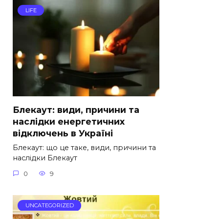
LIFE
Блекаут: види, причини та
наслідки енергетичних
відключень в Україні
Блекаут: що це таке, види, причини та
наслідки Блекаут
0
9
UNCATEGORIZED