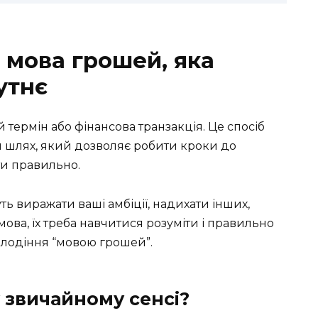
: мова грошей, яка
утнє
 термін або фінансова транзакція. Це спосіб
 шлях, який дозволяє робити кроки до
ити правильно.
ть виражати ваші амбіції, надихати інших,
мова, їх треба навчитися розуміти і правильно
олодіння “мовою грошей”.
у звичайному сенсі?