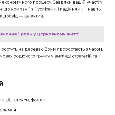
ю економічного процесу. Завдяки вашій участі у
 до компанії, з її успіхами і падіннями. І навіть
а досвід — це актив.
ачення і роль у церковному житті
 ростуть на деревах. Вони проростають з часом,
овах родючого ґрунту у вигляді стратегій та
й
ігації, індекси, фонди
, земля