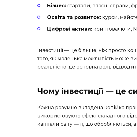
Бізнес:
стартапи, власні справи, 
Освіта та розвиток:
курси, майст
Цифрові активи:
криптовалюти, 
Інвестиції — це більше, ніж просто ко
того, як маленька можливість може ви
реальністю, де основна роль відводить
Чому інвестиції — це 
Кожна розумно вкладена копійка працю
використовують ефект складного відсо
капітали світу — ті, що обробляються, а