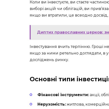
Коли ви інвестуєте, ви стаєте частино
виборі акцій чи облігацій, ви прив’язані
якщо ви втратили, це всеодно досвід, 
Диптих православних церков: зн
Інвестування вчить терпінню. Гроші не
якщо за ними ретельно доглядати, в ум
досліджень ринку.
Основні типи інвестиці
Фінансові інструменти:
акції, обл
Нерухомість:
житлова, комерційна