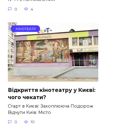
0
4
КІНОТЕАТР
Відкриття кінотеатру у Києві:
чого чекати?
Старт в Києві: Захоплююча Подорож
Відчути Київ: Місто
0
10