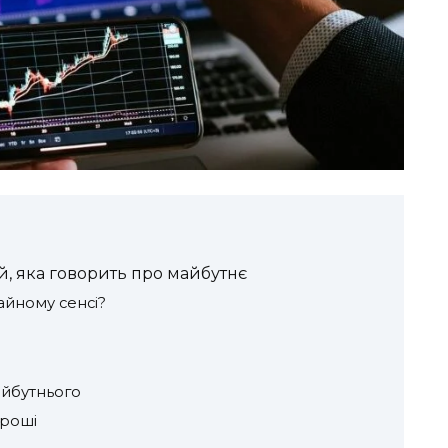
й, яка говорить про майбутнє
чайному сенсі?
айбутнього
гроші