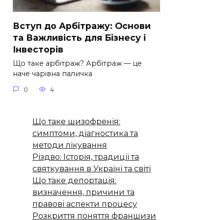
Вступ до Арбітражу: Основи
та Важливість для Бізнесу і
Інвесторів
Що таке арбітраж? Арбітраж — це
наче чарівна паличка
0
4
Що таке шизофренія:
симптоми, діагностика та
методи лікування
Різдво: Історія, традиції та
святкування в Україні та світі
Що таке депортація:
визначення, причини та
правові аспекти процесу
Розкриття поняття франшизи