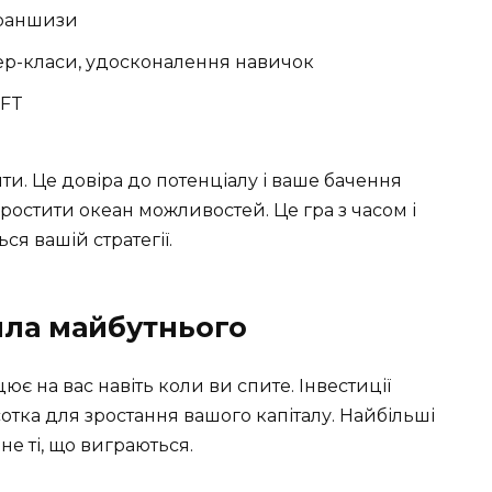
франшизи
ер-класи, удосконалення навичок
NFT
шти. Це довіра до потенціалу і ваше бачення
ростити океан можливостей. Це гра з часом і
ся вашій стратегії.
сила майбутнього
є на вас навіть коли ви спите. Інвестиції
тка для зростання вашого капіталу. Найбільші
 не ті, що виграються.