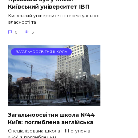
Київський університет ІВП
Київський університет інтелектуальної
власності та
0
3
ЗАГАЛЬНООСВІТНЯ ШКОЛА
Загальноосвітня школа №44
Київ: поглиблена англійська
Спеціалізована школа І-ІІІ ступенів
№44 з поглибленим