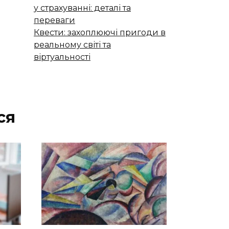
у страхуванні: деталі та
переваги
Квести: захоплюючі пригоди в
реальному світі та
віртуальності
ся