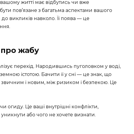
 вашому житті має відбутись чи вже
бути пов’язане з багатьма аспектами вашого
в до викликів навколо. Її поява — це
ння.
 про жабу
лізує перехід. Народившись пуголовком у воді,
емною істотою. Бачити її у сні — це знак, що
іж звичним і новим, між ризиком і безпекою. Це
 чи огиду. Це ваші внутрішні конфлікти,
 уникнути або чого не хочете визнати.