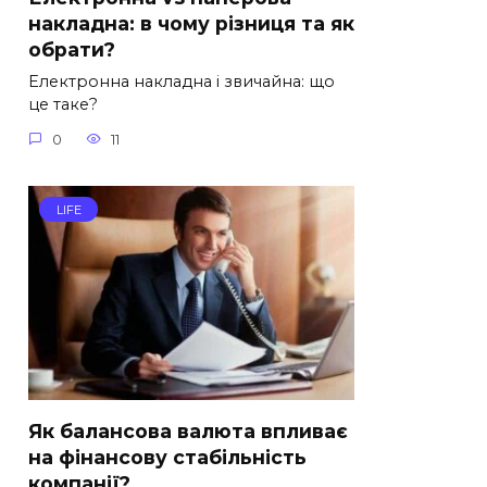
накладна: в чому різниця та як
обрати?
Електронна накладна і звичайна: що
це таке?
0
11
LIFE
Як балансова валюта впливає
на фінансову стабільність
компанії?