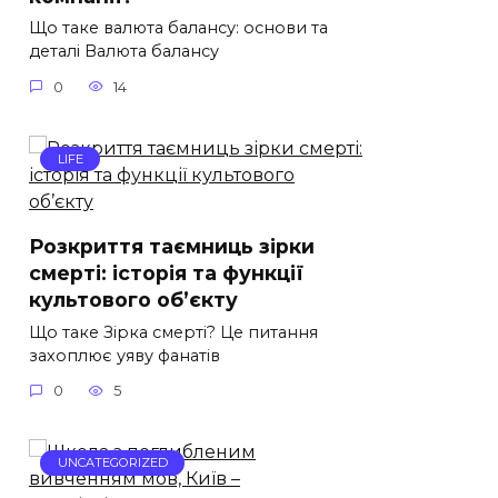
Що таке валюта балансу: основи та
деталі Валюта балансу
0
14
LIFE
Розкриття таємниць зірки
смерті: історія та функції
культового об’єкту
Що таке Зірка смерті? Це питання
захоплює уяву фанатів
0
5
UNCATEGORIZED