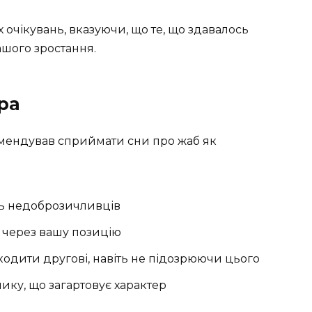
очікувань, вказуючи, що те, що здавалось
ашого зростання.
ра
омендував сприймати сни про жаб як
сь недоброзичливців
 через вашу позицію
одити другові, навіть не підозрюючи цього
ику, що загартовує характер