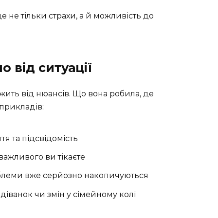
е не тільки страхи, а й можливість до
 від ситуації
ить від нюансів. Що вона робила, де
прикладів:
тя та підсвідомість
важливого ви тікаєте
блеми вже серйозно накопичуються
одіванок чи змін у сімейному колі