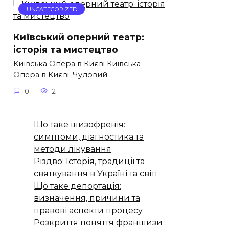
UNCATEGORIZED
Київський оперний театр:
історія та мистецтво
Київська Опера в Києві Київська
Опера в Києві: Чудовий
0
21
Що таке шизофренія:
симптоми, діагностика та
методи лікування
Різдво: Історія, традиції та
святкування в Україні та світі
Що таке депортація:
визначення, причини та
правові аспекти процесу
Розкриття поняття франшизи