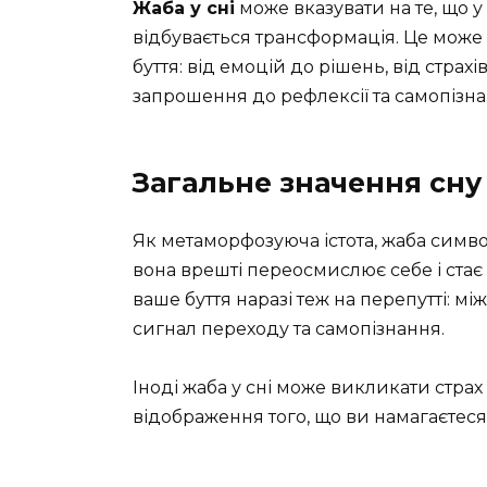
Жаба у сні
може вказувати на те, що у
відбувається трансформація. Це може 
буття: від емоцій до рішень, від страхі
запрошення до рефлексії та самопізна
Загальне значення сну
Як метаморфозуюча істота, жаба симво
вона врешті переосмислює себе і стає з
ваше буття наразі теж на перепутті: м
сигнал переходу та самопізнання.
Іноді жаба у сні може викликати страх
відображення того, що ви намагаєтеся