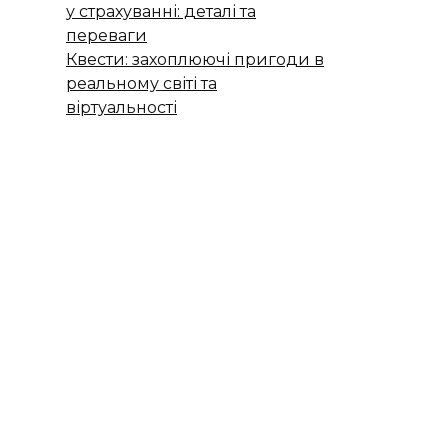
у страхуванні: деталі та
переваги
Квести: захоплюючі пригоди в
реальному світі та
віртуальності