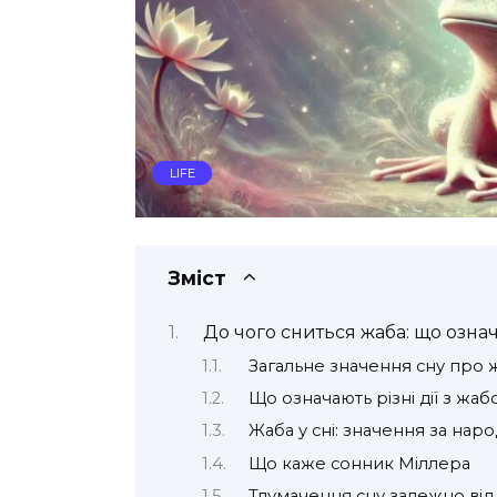
LIFE
Зміст
До чого сниться жаба: що озна
Загальне значення сну про 
Що означають різні дії з жабо
Жаба у сні: значення за на
Що каже сонник Міллера
Тлумачення сну залежно від 