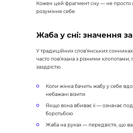
Кожен цей фрагмент сну — не просто к
розуміння себе.
Жаба у сні: значення 
У традиційних слов’янських сонниках
часто пов’язана з різними клопотами, 
заздрістю.
Коли жінка бачить жабу у себе вд
небажані візити
Якщо вона вбиває її — означає по
боротьбою
Жаба на руках — передвістя, що в