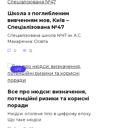
Школа з поглибленим
вивченням мов, Київ –
Спеціалізована №47
Спеціалізована школа №47 ім. А.С.
Макаренка: Освіта
0
12
LIFE
Все про нюдси: визначення,
потенційні ризики та корисні
поради
Нюдси: оголене тіло в цифрову епоху
Що таке нюдси