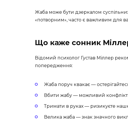
Жаба може бути дзеркалом суспільних 
«потворним», часто є важливим для в
Що каже сонник Мілле
Відомий психолог Густав Міллер рек
попередження:
Жаба поруч квакає — остерігайте
Вбити жабу — можливий конфлікт
Тримати в руках — ризикуєте нашк
Велика жаба — знак значного викл