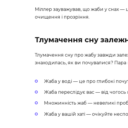
Міллер зауважував, що жаби у снах — ц
очищення і прозріння.
Тлумачення сну залежно
Тлумачення сну про жабу завжди залеж
знаходилась, як ви почувалися? Пара 
Жаба у воді — це про глибокі почут
Жаба переслідує вас — від чогось 
Множинність жаб — невеликі про
Жаба у вашій хаті — очікуйте несп