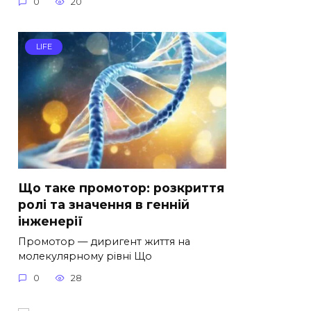
0
20
LIFE
Що таке промотор: розкриття
ролі та значення в генній
інженерії
Промотор — диригент життя на
молекулярному рівні Що
0
28