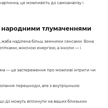
артинка, це можливість до самоаналізу і
за народними тлумаченнями
, жаба наділена більш земними сенсами. Вона
плітками, жіночою енергією, а інколи — і
ома — це застереження про можливі інтриги чи
долання перешкоди, але з внутрішньою
аші дії можуть вплинути на ваших близьких