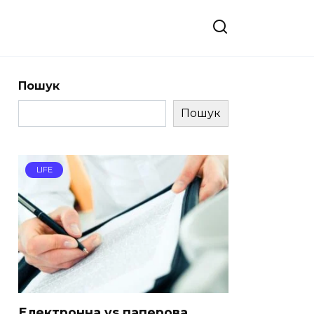
Пошук
Пошук
LIFE
Електронна vs паперова