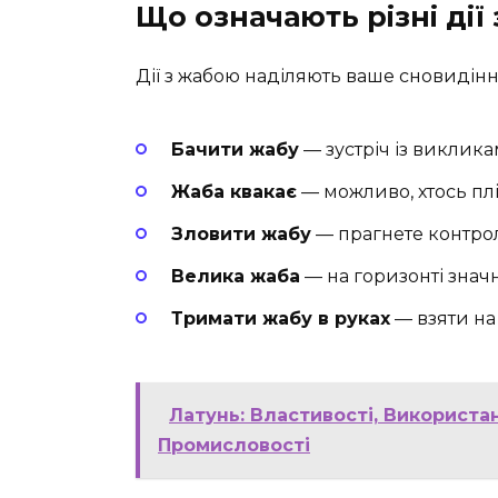
Що означають різні дії 
Дії з жабою наділяють ваше сновидін
Бачити жабу
— зустріч із виклик
Жаба квакає
— можливо, хтось плі
Зловити жабу
— прагнете контрол
Велика жаба
— на горизонті знач
Тримати жабу в руках
— взяти на 
Латунь: Властивості, Використа
Промисловості