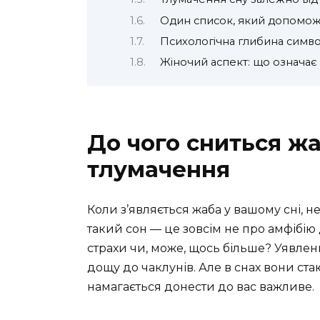
Один список, який допомож
Психологічна глибина симв
Жіночий аспект: що означає
До чого сниться жа
тлумачення
Коли з’являється жаба у вашому сні, н
такий сон — це зовсім не про амфібію д
страхи чи, може, щось більше? Уявлення
дощу до чаклунів. Але в снах вони ста
намагається донести до вас важливе.