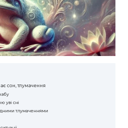
чає сон, тлумачення
жабу
ю уві сні
родними тлумаченнями
ситуації