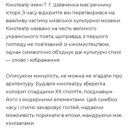
Кінотеатр імені Т. Г. Шевченка має речнику
історії. З часу відкриття він перетворився на
важливу частину київської культурної мозаїки.
Кінотеатр названо на честь великого
українського поета, щоправда, з першого
погляду не пов’язаний із кіномистецтвом,
однак символічно об’єднує дві культурні стихії
— слово і зображення.
Описуючи минулість, не можна не згадати про
архітектуру. Будівля кінотеатру зберегла
колорит спадщини XX століття, поєднавши
його з модерними елементами. Цей симбіоз
часу і стилю зачаровує гостей, надаючи
можливість поринати в епохи, мандруючи між
кінозалами.