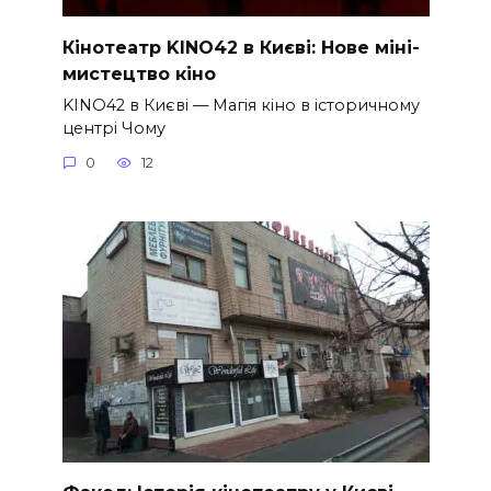
Кінотеатр KINO42 в Києві: Нове міні-
мистецтво кіно
KINO42 в Києві — Магія кіно в історичному
центрі Чому
0
12