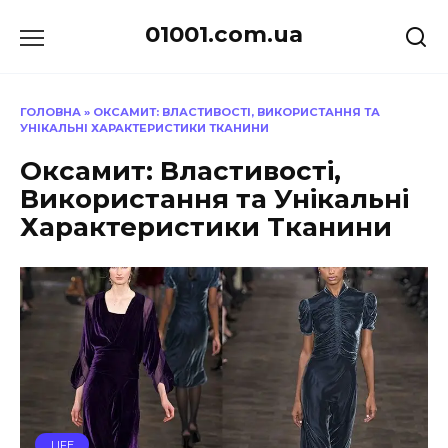
Перейти
01001.com.ua
до
вмісту
ГОЛОВНА
»
ОКСАМИТ: ВЛАСТИВОСТІ, ВИКОРИСТАННЯ ТА
УНІКАЛЬНІ ХАРАКТЕРИСТИКИ ТКАНИНИ
Оксамит: Властивості,
Використання та Унікальні
Характеристики Тканини
LIFE