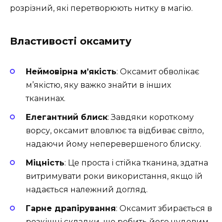
розрізний, які перетворюють нитку в магію.
Властивості оксамиту
Неймовірна м’якість
: Оксамит обволікає
м’якістю, яку важко знайти в інших
тканинах.
Елегантний блиск
: Завдяки короткому
ворсу, оксамит вловлює та відбиває світло,
надаючи йому неперевершеного блиску.
Міцність
: Це проста і стійка тканина, здатна
витримувати роки використання, якщо їй
надається належний догляд.
Гарне драпірування
: Оксамит збирається в
розкішні складки, що робить його чудовим