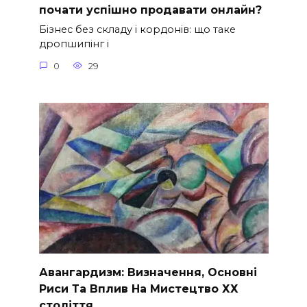
почати успішно продавати онлайн?
Бізнес без складу і кордонів: що таке
дропшипінг і
0
29
Авангардизм: Визначення, Основні
Риси Та Вплив На Мистецтво ХХ
століття