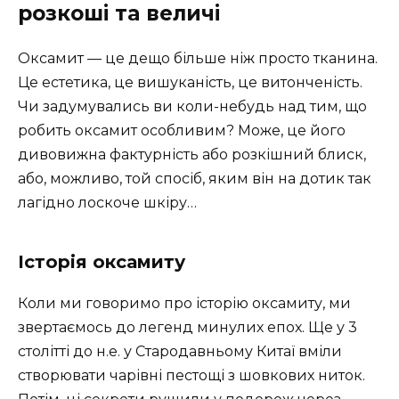
розкоші та величі
Оксамит — це дещо більше ніж просто тканина.
Це естетика, це вишуканість, це витонченість.
Чи задумувались ви коли-небудь над тим, що
робить оксамит особливим? Може, це його
дивовижна фактурність або розкішний блиск,
або, можливо, той спосіб, яким він на дотик так
лагідно лоскоче шкіру…
Історія оксамиту
Коли ми говоримо про історію оксамиту, ми
звертаємось до легенд минулих епох. Ще у 3
столітті до н.е. у Стародавньому Китаї вміли
створювати чарівні пестощі з шовкових ниток.