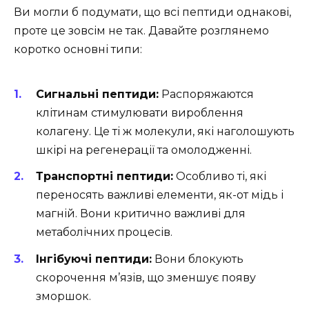
Ви могли б подумати, що всі пептиди однакові,
проте це зовсім не так. Давайте розглянемо
коротко основні типи:
Сигнальні пептиди:
Распоряжаются
клітинам стимулювати вироблення
колагену. Це ті ж молекули, які наголошують
шкірі на регенерації та омолодженні.
Транспортні пептиди:
Особливо ті, які
переносять важливі елементи, як-от мідь і
магній. Вони критично важливі для
метаболічних процесів.
Інгібуючі пептиди:
Вони блокують
скорочення м’язів, що зменшує появу
зморшок.