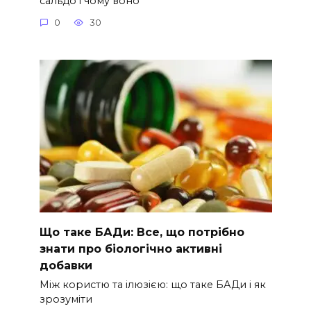
сальдо і чому воно
0
30
Що таке БАДи: Все, що потрібно
знати про біологічно активні
добавки
Між користю та ілюзією: що таке БАДи і як
зрозуміти