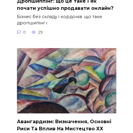
Дропшиппінг: що це таке і як
почати успішно продавати онлайн?
Бізнес без складу і кордонів: що таке
дропшипінг і
0
29
Авангардизм: Визначення, Основні
Риси Та Вплив На Мистецтво ХХ