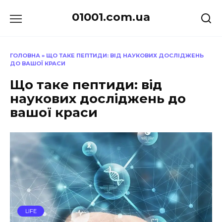
Перейти
01001.com.ua
до
вмісту
ГОЛОВНА
»
ЩО ТАКЕ ПЕПТИДИ: ВІД НАУКОВИХ ДОСЛІДЖЕНЬ
ДО ВАШОЇ КРАСИ
Що таке пептиди: від
наукових досліджень до
вашої краси
LIFE