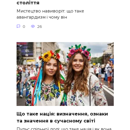
століття
Мистецтво навиворіт: що таке
авангардизм і чому він
0
26
Що таке нація: визначення, ознаки
та значення в сучасному світі
Пульс спільної долі: що таке нація і як вона