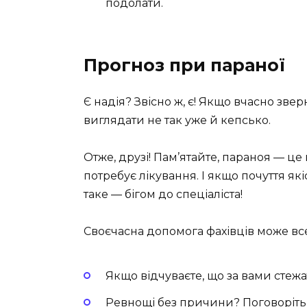
подолати.
Прогноз при параної
Є надія? Звісно ж, є! Якщо вчасно зве
виглядати не так уже й кепсько.
Отже, друзі! Пам’ятайте, параноя — ц
потребує лікування. І якщо почуття як
таке — бігом до спеціаліста!
Своєчасна допомога фахівців може все
Якщо відчуваєте, що за вами стежа
Ревнощі без причини? Поговоріть 