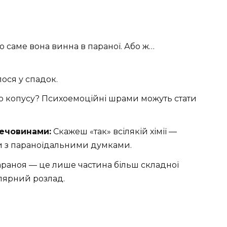
о саме вона винна в параної. Або ж…
ося у спадок.
о копусу? Психоемоційні шрами можуть стати
ечовинами:
Скажеш «так» всілякій хімії —
и з параноїдальними думками.
араноя — це лише частина більш складної
олярний розлад.