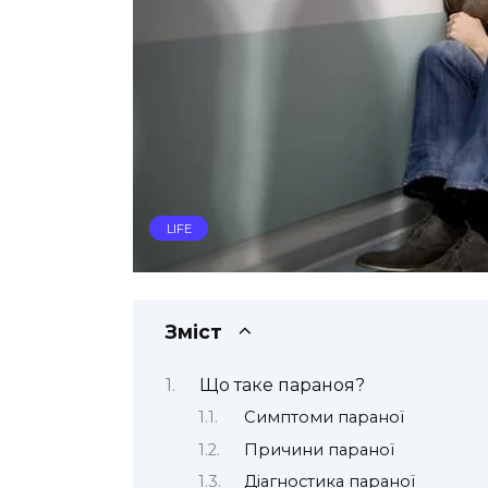
LIFE
Зміст
Що таке параноя?
Симптоми параної
Причини параної
Діагностика параної