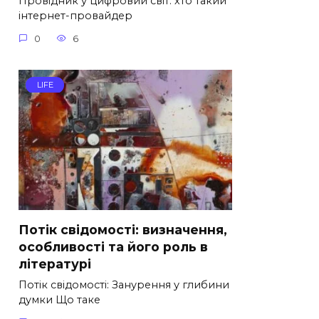
Провідник у цифровий світ: хто такий
інтернет-провайдер
0
6
LIFE
Потік свідомості: визначення,
особливості та його роль в
літературі
Потік свідомості: Занурення у глибини
думки Що таке