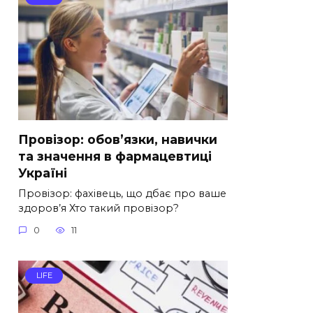
Провізор: обов’язки, навички
та значення в фармацевтиці
Україні
Провізор: фахівець, що дбає про ваше
здоров’я Хто такий провізор?
0
11
LIFE