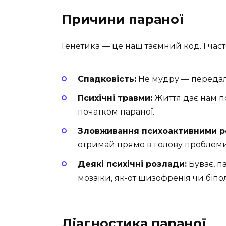
Причини параної
Генетика — це наш таємний код. І част
Спадковість:
Не мудру — передал
Психічні травми:
Життя дає нам п
початком параної.
Зловживання психоактивними р
отримай прямо в голову проблем
Деякі психічні розлади:
Буває, п
мозаїки, як-от шизофренія чи біп
Діагностика параної