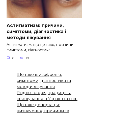
Астигматизм: причини,
симптоми, діагностика і
методи лікування
Астигматизм: що це таке, причини,
симптоми, діагностика
0
10
Що таке шизофренія:
симптоми, діагностика та
методи лікування
Різдво: Історія, традиції та
святкування в Україні та світі
Що таке депортація:
визначення, причини та