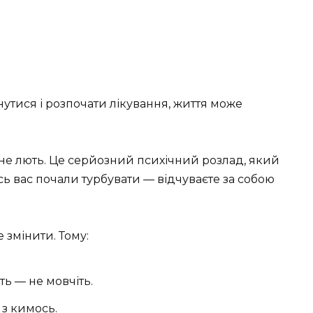
рнутися і розпочати лікування, життя може
е не лють. Це серйозний психічний розлад, який
ісь вас почали турбувати — відчуваєте за собою
 змінити. Тому:
ть — не мовчіть.
з кимось.