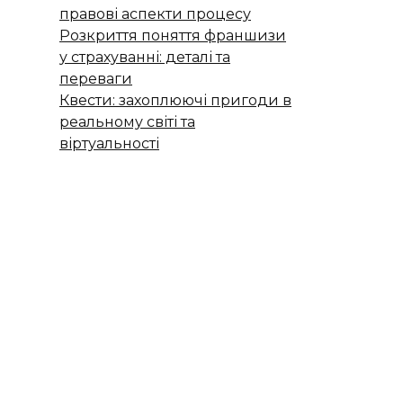
правові аспекти процесу
Розкриття поняття франшизи
у страхуванні: деталі та
переваги
Квести: захоплюючі пригоди в
реальному світі та
віртуальності