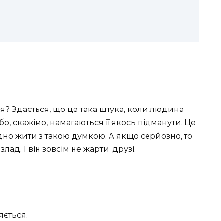
ноя? Здається, що це така штука, коли людина
бо, скажімо, намагаються її якось підманути. Це
дно жити з такою думкою. А якщо серйозно, то
ад. І він зовсім не жарти, друзі.
яється.