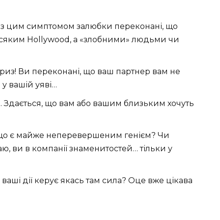
з цим симптомом залюбки переконані, що
е всяким Hollywood, а «злобними» людьми чи
из! Ви переконані, що ваш партнер вам не
 у вашій уяві…
. Здається, що вам або вашим близьким хочуть
що є майже неперевершеним генієм? Чи
ю, ви в компанії знаменитостей… тільки у
ваші дії керує якась там сила? Оце вже цікава