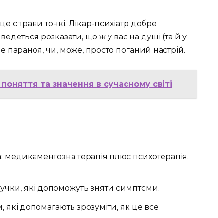
 це справи тонкі. Лікар-психіатр добре
едеться розказати, що ж у вас на душі (та й у
 це параноя, чи, може, просто поганий настрій.
 поняття та значення в сучасному світі
ка: медикаментозна терапія плюс психотерапія.
тучки, які допоможуть зняти симптоми.
 які допомагають зрозуміти, як це все