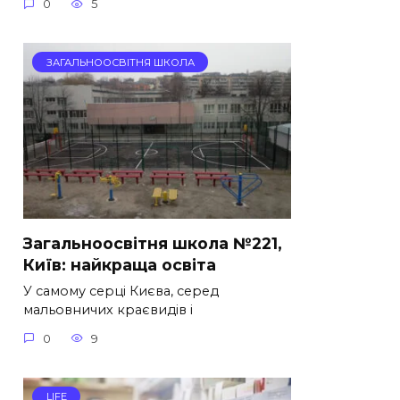
0
5
ЗАГАЛЬНООСВІТНЯ ШКОЛА
Загальноосвітня школа №221,
Київ: найкраща освіта
У самому серці Києва, серед
мальовничих краєвидів і
0
9
LIFE