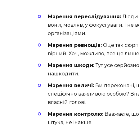
Марення переслідування:
Люди 
вони, мовляв, у фокусі уваги. І н
організаціями.
Марення ревнощів:
Оце так сюрпр
вірний. Хоч, можливо, все це лише
Марення шкоди:
Тут усе серйозно
нашкодити.
Марення величі:
Ви переконані, 
спеціфічно важливою особою? Віта
власній голові.
Марення контролю:
Вважаєте, що 
штука, не інакше.