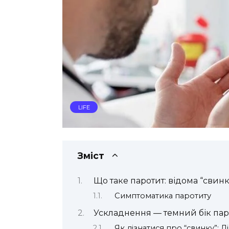
LIFE
Зміст
Що таке паротит: відома “свинк
Симптоматика паротиту
Ускладнення — темний бік пар
Як дізнатися про “свинку”: Д