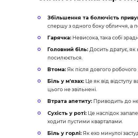
Збільшення та болючість приву
спершу з одного боку обличчя, а п
Гарячка:
Невисока, така собі зрад
Головний біль:
Досить дратує, як 
посилюється.
Втома:
Як після довгого робочого 
Біль у м’язах:
Це як від відступу 
цього не звільнені.
Втрата апетиту:
Приводить до не
Сухість у роті:
Це наслідок запален
ходити пустими кварталами.
Біль у горлі:
Як ехо минулої заст