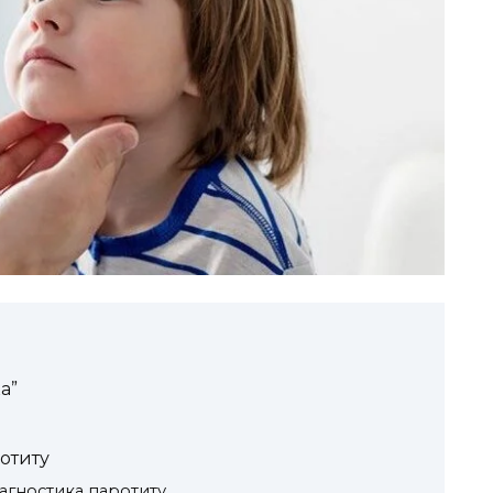
а”
отиту
іагностика паротиту