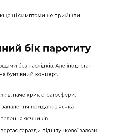
кщо ці симптоми не прийшли.
ний бік паротиту
щами без наслідків. Але іноді стан
 на бунтівний концерт.
иків, наче крик стратосфери.
запалення придатків яєчка.
апалення яєчників.
вертає горазди підшлункової залози.