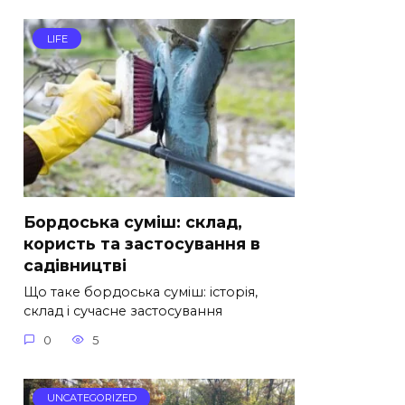
LIFE
Бордоська суміш: склад,
користь та застосування в
садівництві
Що таке бордоська суміш: історія,
склад і сучасне застосування
0
5
UNCATEGORIZED