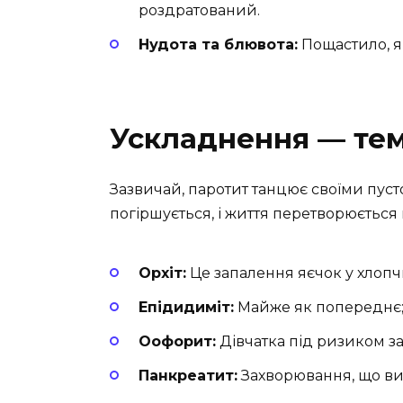
роздратований.
Нудота та блювота:
Пощастило, я
Ускладнення — тем
Зазвичай, паротит танцює своїми пусто
погіршується, і життя перетворюється
Орхіт:
Це запалення яєчок у хлопч
Епідидиміт:
Майже як попереднє; 
Оофорит:
Дівчатка під ризиком з
Панкреатит:
Захворювання, що ви