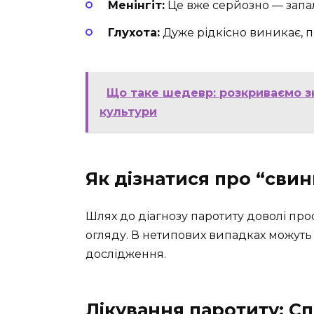
Менінгіт:
Це вже серйозно — запал
Глухота:
Дуже рідкісно виникає, 
Що таке шедевр: розкриваємо з
культури
Як дізнатися про “свин
Шлях до діагнозу паротиту доволі прос
огляду. В нетипових випадках можуть 
дослідження.
Лікування паротиту: Сп