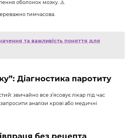
ення оболонок мозку. ⚠️
переважно тимчасова.
начення та важливість поняття для
ку”: Діагностика паротиту
тий: звичайно все з’ясовує лікар під час
запросити аналізи крові або медичні
івпраця без рецепта