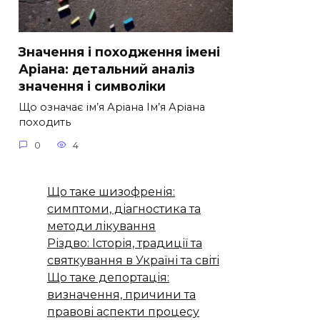
Значення і походження імені
Аріана: детальний аналіз
значення і символіки
Що означає ім’я Аріана Ім’я Аріана
походить
0
4
Що таке шизофренія:
симптоми, діагностика та
методи лікування
Різдво: Історія, традиції та
святкування в Україні та світі
Що таке депортація:
визначення, причини та
правові аспекти процесу