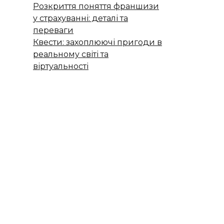
Розкриття поняття франшизи
у страхуванні: деталі та
переваги
Квести: захоплюючі пригоди в
реальному світі та
віртуальності