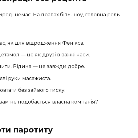
рироді немає. На правах біль-шоу, головна роль
ас, як для відродження Фенікса.
тамол — це як друзі в важкі часи.
 пити. Рідина — це завжди добре.
єві руки масажиста.
ковтати без зайвого тиску.
 вам не подобається власна компанія?
оти паротиту