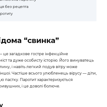
аця без рецепта
аротиту
ідома “свинка”
 — це загадкове гостре інфекційне
ст та дуже особисту історію. Його винуватець
лину, і навіть легкий подув вітру може
ншої. Частіше всього улюбленець вірусу — діти,
цю пастку. Паротит характеризується
ивушних, і це доволі болюче.
у