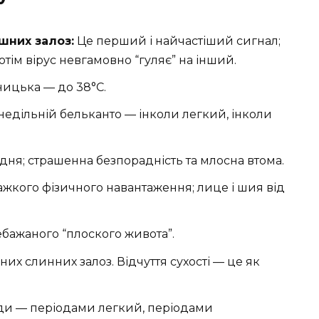
шних залоз:
Це перший і найчастіший сигнал;
отім вірус невгамовно “гуляє” на інший.
ницька — до 38°C.
недільній бельканто — інколи легкий, інколи
дня; страшенна безпорадність та млосна втома.
важкого фізичного навантаження; лице і шия від
бажаного “плоского живота”.
их слинних залоз. Відчуття сухості — це як
уди — періодами легкий, періодами