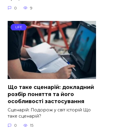
0
9
LIFE
Що таке сценарій: докладний
розбір поняття та його
особливості застосування
Сценарій: Подорож у світ історій Що
таке сценарій?
0
15