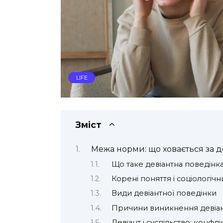
LIFE
Зміст
Межа норми: що ховається за 
Що таке девіантна поведінк
Корені поняття і соціологіч
Види девіантної поведінки
Причини виникнення девіан
Девіант і суспільство: конфлі