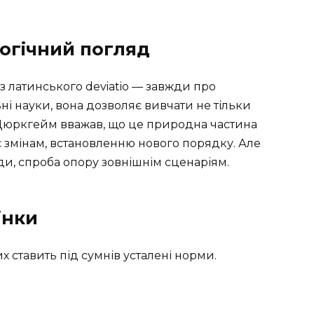
логічний погляд
з латинського deviatio — завжди про
ні науки, вона дозволяє вивчати не тільки
ь Дюркгейм вважав, що це природна частина
є змінам, встановленню нового порядку. Але
ди, спроба опору зовнішнім сценаріям.
інки
их ставить під сумнів усталені норми.