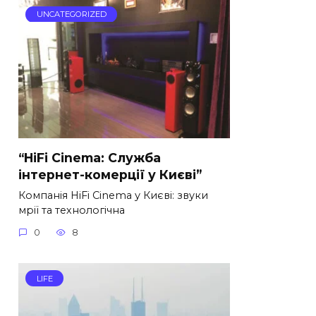
UNCATEGORIZED
“HiFi Cinema: Служба
інтернет-комерції у Києві”
Компанія HiFi Cinema у Києві: звуки
мрії та технологічна
0
8
LIFE