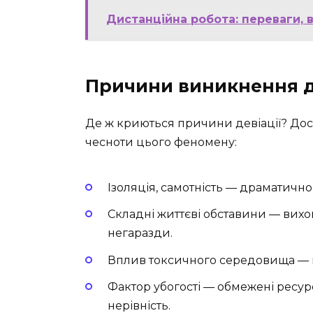
Дистанційна робота: переваги, в
Причини виникнення д
Де ж криються причини девіації? Дос
чесноти цього феномену:
Ізоляція, самотність — драматично 
Складні життєві обставини — вихов
негаразди.
Вплив токсичного середовища — 
Фактор убогості — обмежені ресурс
нерівність.