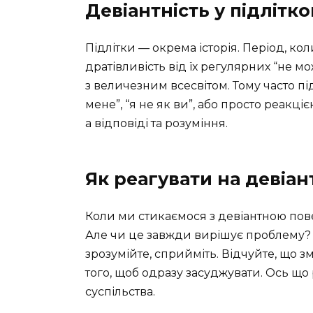
Девіантність у підлітко
Підлітки — окрема історія. Період, ко
дратівливість від їх регулярних “не м
з величезним всесвітом. Тому часто пі
мене”, “я не як ви”, або просто реакціє
а відповіді та розуміння.
Як реагувати на девіан
Коли ми стикаємося з девіантною пов
Але чи це завжди вирішує проблему? Н
зрозумійте, сприйміть. Відчуйте, що з
того, щоб одразу засуджувати. Ось що
суспільства.