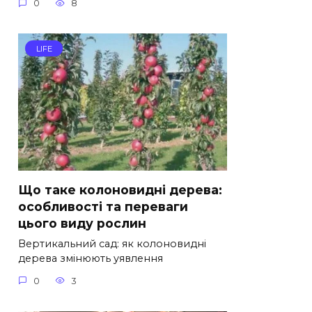
0
8
LIFE
Що таке колоновидні дерева:
особливості та переваги
цього виду рослин
Вертикальний сад: як колоновидні
дерева змінюють уявлення
0
3