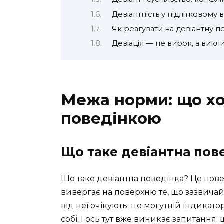
Девіантність у підлітковому в
Як реагувати на девіантну п
Девіація — не вирок, а викл
Межа норми: що хо
поведінкою
Що таке девіантна пов
Що таке девіантна поведінка? Це пове
вивергає на поверхню те, що зазвичай
від неї очікують: це могутній індикатор
собі. І ось тут вже виникає запитання: