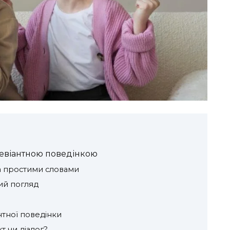
девіантною поведінкою
а простими словами
ний погляд
тної поведінки
кт чи діалог?