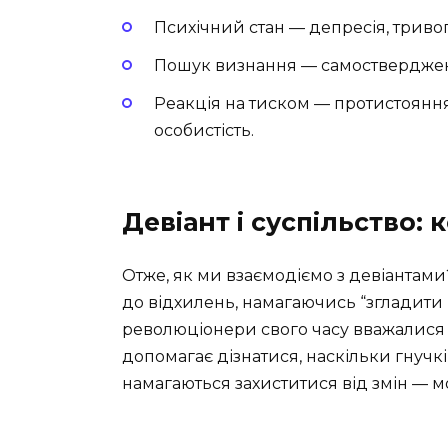
Психічний стан — депресія, тривога
Пошук визнання — самоствердженн
Реакція на тиском — протистоянн
особистість.
Девіант і суспільство: 
Отже, як ми взаємодіємо з девіантами
до відхилень, намагаючись “згладити к
революціонери свого часу вважалися 
допомагає дізнатися, наскільки гнучк
намагаються захиститися від змін — м