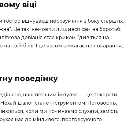
вому віці
ли гостро відчуваєш нерозуміння з боку старших,
ожна”. Це так, немов ти лишився сам на боротьбі
дліткова девіація стає криком “дивіться на
ю на свій біль. І це часом вимагає не покарання,
тну поведінку
едінкою, наш перший імпульс — це покарати.
ехай діалог стане інструментом. Поговоріть,
мінюється, коли ми починаємо слухати, замість
 рухає нас до мінливого, прогресуючого