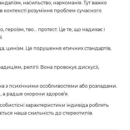
ндалізм, насильство, наркоманія. Тут важко
 в контексті розуміння проблем сучасного
, героїзм, тво… протест. Це те, що надихає і
ї.
а, цинізм. Це порушення етичних стандартів,
диціям, релігії. Вона провокує дискусії,
на з психічними особливостями або розладами.
, а радше охорони здоров’я.
собистісні характеристики індивіда роблять
ляється наша схильність до стереотипів.