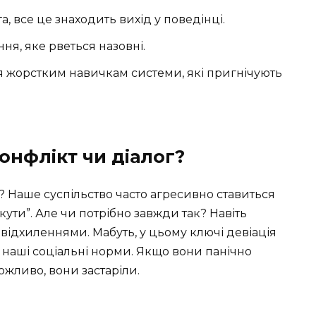
, все це знаходить вихід у поведінці.
я, яке рветься назовні.
я жорстким навичкам системи, які пригнічують
конфлікт чи діалог?
? Наше суспільство часто агресивно ставиться
ути”. Але чи потрібно завжди так? Навіть
відхиленнями. Мабуть, у цьому ключі девіація
і наші соціальні норми. Якщо вони панічно
ожливо, вони застаріли.