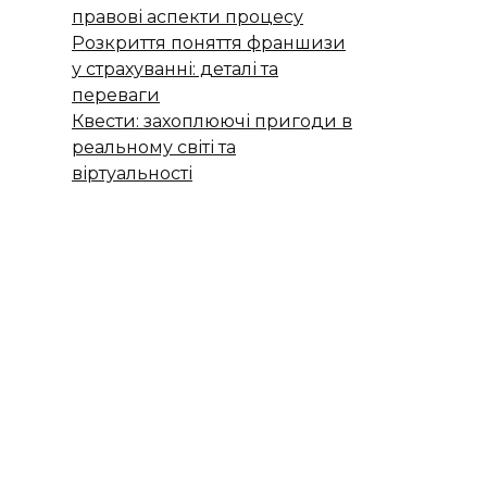
правові аспекти процесу
Розкриття поняття франшизи
у страхуванні: деталі та
переваги
Квести: захоплюючі пригоди в
реальному світі та
віртуальності