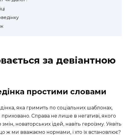
іці
оведінку
ик
вається за девіантною
едінка простими словами
дінка, яка гримить по соціальних шаблонах,
 приховано. Справа не лише в негативі, якого
 змін, новаторських ідей, навіть героїзму. Уявіть
 що ж ми вважаємо нормами, і хто їх встановлює?