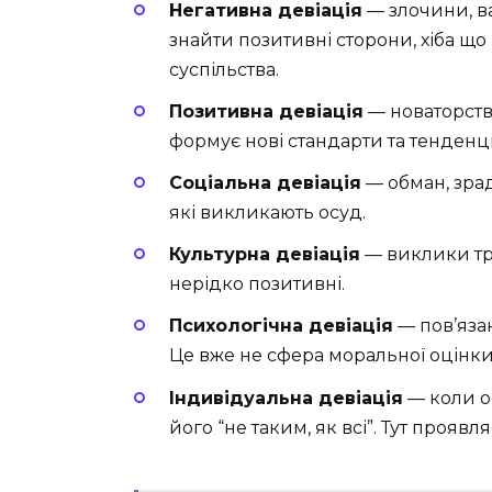
Негативна девіація
— злочини, ва
знайти позитивні сторони, хіба що
суспільства.
Позитивна девіація
— новаторство
формує нові стандарти та тенденці
Соціальна девіація
— обман, зрад
які викликають осуд.
Культурна девіація
— виклики тра
нерідко позитивні.
Психологічна девіація
— пов’яза
Це вже не сфера моральної оцінки
Індивідуальна девіація
— коли о
його “не таким, як всі”. Тут прояв