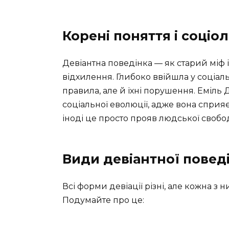
Корені поняття і соціо
Девіантна поведінка — як старий міф і
відхилення. Глибоко ввійшла у соціаль
правила, але й їхні порушення. Еміл
соціальної еволюції, адже вона сприя
іноді це просто прояв людської свобо
Види девіантної повед
Всі форми девіації різні, але кожна з н
Подумайте про це: