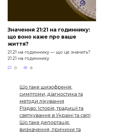
Значення 21:21 на годиннику:
що воно каже про ваше
життя?
21:21 на годиннику — що це значить?
21:21 на годиннику
0
6
Що таке шизофренія:
симптоми, діагностика та
методи лікування
Різдво: Історія, традиції та
святкування в Україні та світі
Що таке депортація:
визначення, причини та