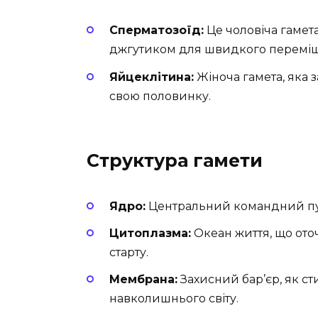
Сперматозоїд:
Це чоловіча гамет
джгутиком для швидкого перемі
Яйцеклітина:
Жіноча гамета, яка з
свою половинку.
Структура гамети
Ядро:
Центральний командний пун
Цитоплазма:
Океан життя, що оточу
старту.
Мембрана:
Захисний бар’єр, як ст
навколишнього світу.