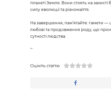
планеті Земля. Вони стоять на захисті
силу еволюції та різномаїття.
На завершення, пам’ятайте: гамети — 
любові та продовження роду, що прони
сутності людства.
“`
Оцініть статтю