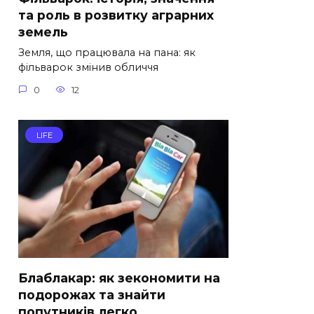
та роль в розвитку аграрних
земель
Земля, що працювала на пана: як
фільварок змінив обличчя
0
12
LIFE
Блаблакар: як зекономити на
подорожах та знайти
попутників легко