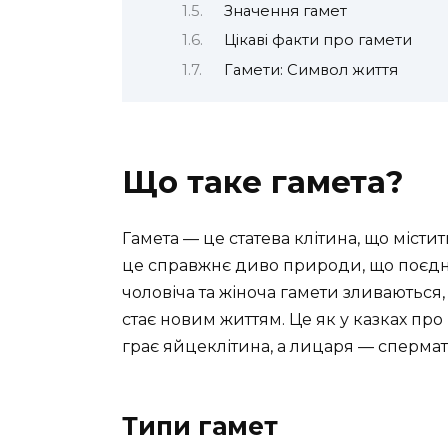
Значення гамет
Цікаві факти про гамети
Гамети: Символ життя
Що таке гамета?
Гамета — це статева клітина, що міст
це справжнє диво природи, що поєдну
чоловіча та жіноча гамети зливаються,
стає новим життям. Це як у казках пр
грає яйцеклітина, а лицаря — спермат
Типи гамет