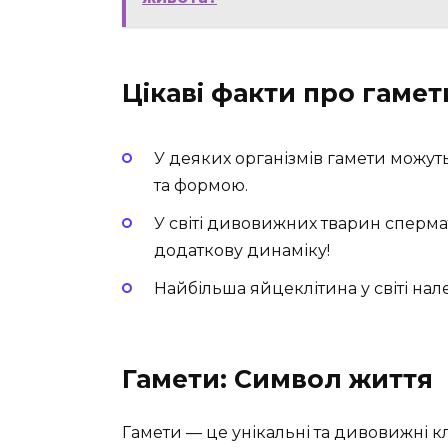
Цікаві факти про гамет
У деяких організмів гамети можу
та формою.
У світі дивовижних тварин сперма
додаткову динаміку!
Найбільша яйцеклітина у світі нал
Гамети: Символ життя
Гамети — це унікальні та дивовижні к