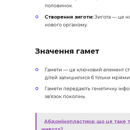
половинок.
Створення зиготи:
Зигота — це н
нового організму.
Значення гамет
Гамети — це ключовий елемент ста
дітей залишилися б тільки мріями
Гамети передають генетичну інфо
зв’язок поколінь.
Абдомінопластика: що це таке т
живота?