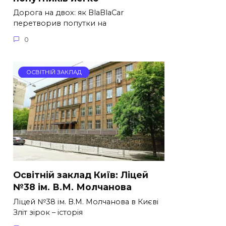
Дорога на двох: як BlaBlaCar
перетворив попутки на
0
ОСВІТНІЙ ЗАКЛАД
Освітній заклад Київ: Ліцей
№38 ім. В.М. Молчанова
Ліцей №38 ім. В.М. Молчанова в Києві
Зліт зірок – історія