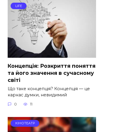
LIFE
Концепція: Розкриття поняття
та його значення в сучасному
світі
Що таке концепція? Концепція — це
каркас думки, невидимий
0
11
КІНОТЕАТР