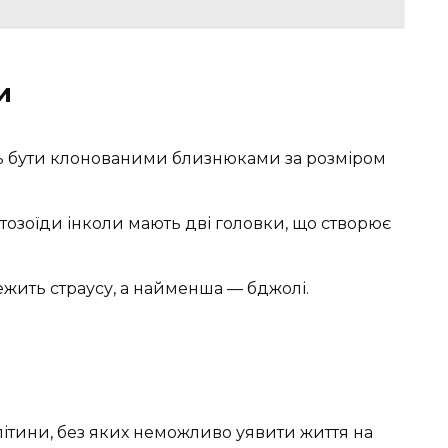
и
ть бути клонованими близнюками за розміром
тозоїди інколи мають дві головки, що створює
ежить страусу, а найменша — бджолі.
літини, без яких неможливо уявити життя на