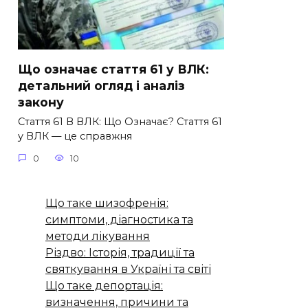
Що означає стаття 61 у ВЛК:
детальний огляд і аналіз
закону
Стаття 61 В ВЛК: Що Означає? Стаття 61
у ВЛК — це справжня
0
10
Що таке шизофренія:
симптоми, діагностика та
методи лікування
Різдво: Історія, традиції та
святкування в Україні та світі
Що таке депортація:
визначення, причини та