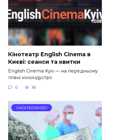
Кінотеатр English Cinema в
Києві: сеанси та квитки
English Cinema Kyiv — на передньому
плані кіноіндустрії
0
16
UNCATEGORIZED