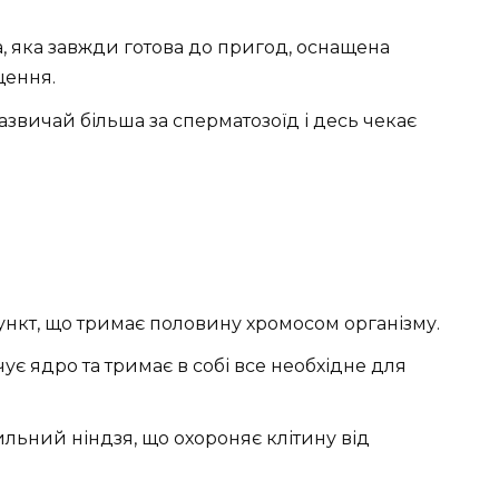
а, яка завжди готова до пригод, оснащена
щення.
азвичай більша за сперматозоїд і десь чекає
кт, що тримає половину хромосом організму.
є ядро ​​та тримає в собі все необхідне для
ильний ніндзя, що охороняє клітину від