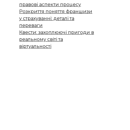
правові аспекти процесу
Розкриття поняття франшизи
у страхуванні: деталі та
переваги
Квести: захоплюючі пригоди в
реальному світі та
віртуальності