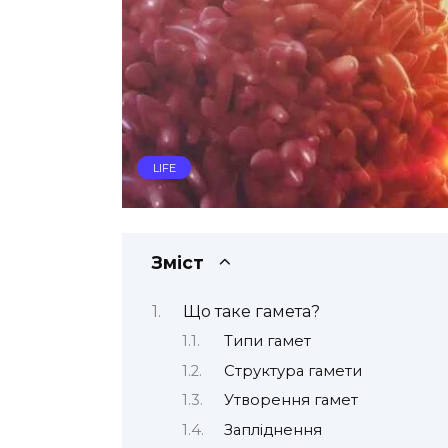
LIFE
Зміст
Що таке гамета?
Типи гамет
Структура гамети
Утворення гамет
Запліднення