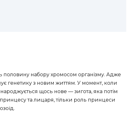
ить половину набору хромосом організму. Адже
є генетику з новим життям. У момент, коли
 народжується щось нове — зигота, яка потім
о принцесу та лицаря, тільки роль принцеси
озоїд.