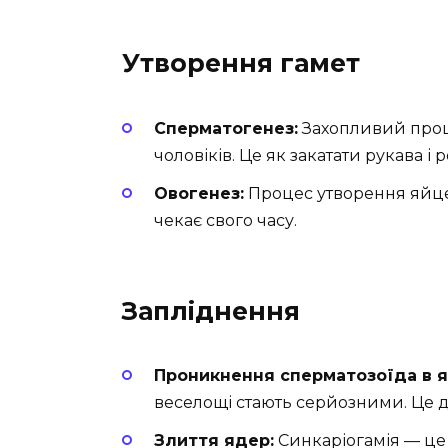
Утворення гамет
Сперматогенез:
Захопливий проце
чоловіків. Це як закатати рукава і
Овогенез:
Процес утворення яйцек
чекає свого часу.
Запліднення
Проникнення сперматозоїда в я
веселощі стають серйозними. Це ді
Злиття ядер:
Синкаріогамія — це