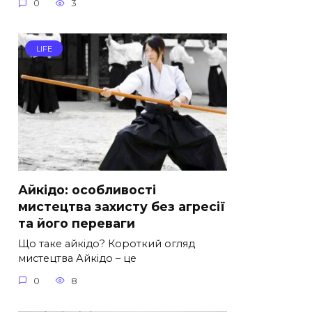
0
3
LIFE
Айкідо: особливості
мистецтва захисту без агресії
та його переваги
Що таке айкідо? Короткий огляд
мистецтва Айкідо – це
0
8