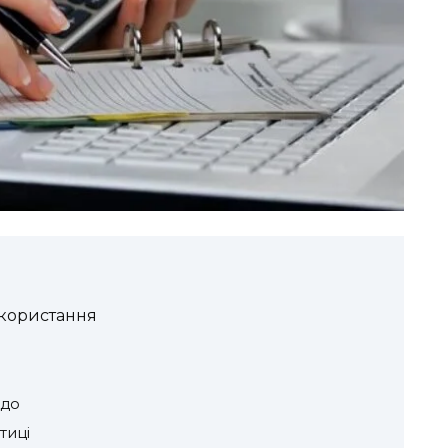
икористання
ьдо
тиці