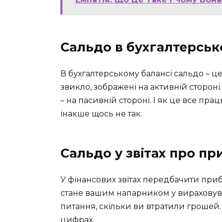
Сальдо в бухгалтерськ
В бухгалтерському балансі сальдо – це
звикло, зображені на активній стороні. 
– на пасивній стороні. І як це все пр
інакше щось не так.
Сальдо у звітах про пр
У фінансових звітах передбачити приб
стане вашим напарником у вираховуван
питання, скільки ви втратили грошей. 
цифрах.