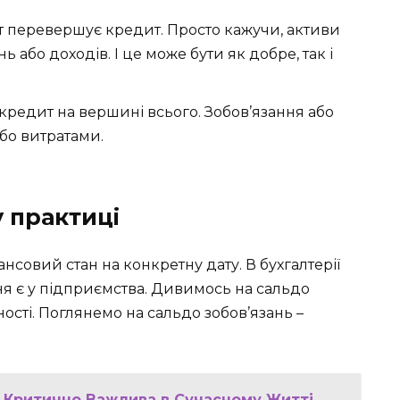
т перевершує кредит. Просто кажучи, активи
ь або доходів. І це може бути як добре, так і
 кредит на вершині всього. Зобов’язання або
бо витратами.
 практиці
ансовий стан на конкретну дату. В бухгалтерії
ння є у підприємства. Дивимось на сальдо
ності. Поглянемо на сальдо зобов’язань –
а Критично Важлива в Сучасному Житті