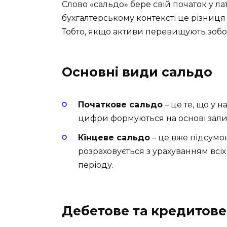
Слово «сальдо» бере свій початок у ла
бухгалтерському контексті це різниця
Тобто, якщо активи перевищують зобов
Основні види сальдо
Початкове сальдо
– це те, що у н
цифри формуються на основі залиш
Кінцеве сальдо
– це вже підсумок
розраховується з урахуванням всіх 
періоду.
Дебетове та кредитове