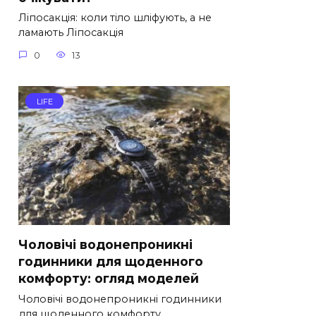
Ліпосакція: коли тіло шліфують, а не
ламають Ліпосакція
0
13
LIFE
Чоловічі водонепроникні
годинники для щоденного
комфорту: огляд моделей
Чоловічі водонепроникні годинники
для щоденного комфорту