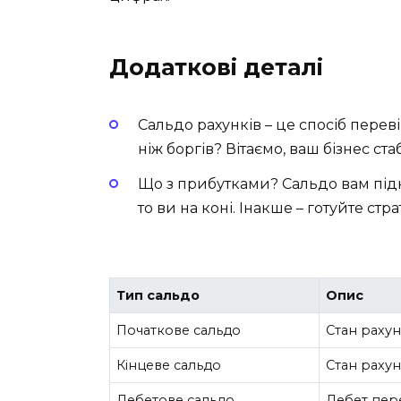
Додаткові деталі
Сальдо рахунків – це спосіб переві
ніж боргів? Вітаємо, ваш бізнес ста
Що з прибутками? Сальдо вам під
то ви на коні. Інакше – готуйте стр
Тип сальдо
Опис
Початкове сальдо
Стан рахун
Кінцеве сальдо
Стан рахун
Дебетове сальдо
Дебет пер