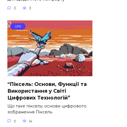
0
3
LIFE
“Піксель: Основи, Функції та
Використання у Світі
Цифрових Технологій”
Що таке піксель: основи цифрового
зображення Піксель
0
14