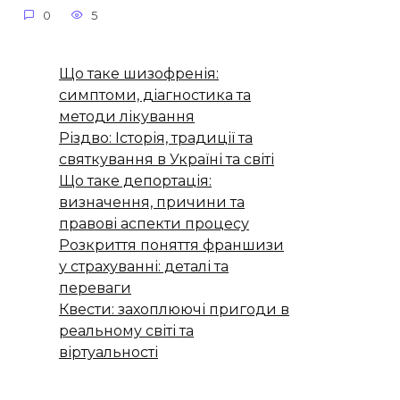
0
5
Що таке шизофренія:
симптоми, діагностика та
методи лікування
Різдво: Історія, традиції та
святкування в Україні та світі
Що таке депортація:
визначення, причини та
правові аспекти процесу
Розкриття поняття франшизи
у страхуванні: деталі та
переваги
Квести: захоплюючі пригоди в
реальному світі та
віртуальності