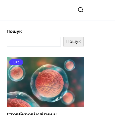
Пошук
Пошук
LIFE
Стовбурові клітини: