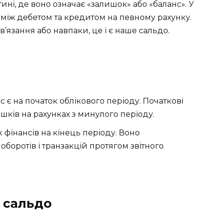
тині, де воно означає «залишок» або «баланс». У
 між дебетом та кредитом на певному рахунку.
’язання або навпаки, це і є наше сальдо.
ас є на початок облікового періоду. Початкові
ків на рахунках з минулого періоду.
 фінансів на кінець періоду. Воно
оборотів і транзакцій протягом звітного
 сальдо