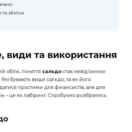
алансі
и та збитки
, види та використання
й облік, поняття
сальдо
стає невід’ємною
 Які бувають види сальдо, та як його
датися простими для фінансистів, але для
 – це як лабіринт. Спробуємо розібратись.
до