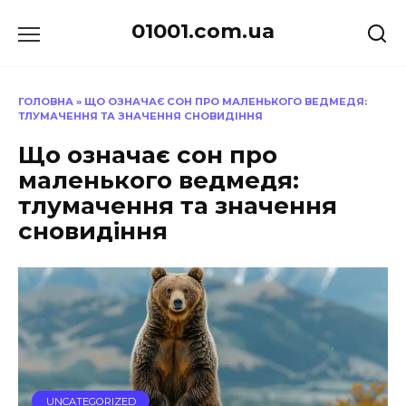
Перейти
01001.com.ua
до
вмісту
ГОЛОВНА
»
ЩО ОЗНАЧАЄ СОН ПРО МАЛЕНЬКОГО ВЕДМЕДЯ:
ТЛУМАЧЕННЯ ТА ЗНАЧЕННЯ СНОВИДІННЯ
Що означає сон про
маленького ведмедя:
тлумачення та значення
сновидіння
UNCATEGORIZED