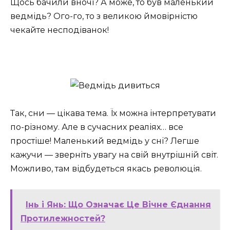
Щось бачили вночі? А може, то був маленький
ведмідь? Ого-го, то з великою ймовірністю
чекайте несподіванок!
Так, сни — цікава тема. Їх можна інтерпретувати
по-різному. Але в сучасних реаліях… все
простіше! Маленький ведмідь у сні? Легше
кажучи — зверніть увагу на свій внутрішній світ.
Можливо, там відбудеться якась революція.
Інь і Янь: Що Означає Це Вічне Єднання
Протилежностей?