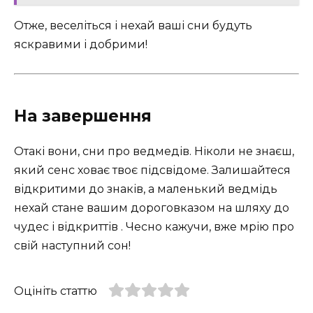
Отже, веселіться і нехай ваші сни будуть
яскравими і добрими!
На завершення
Отакі вони, сни про ведмедів. Ніколи не знаєш,
який сенс ховає твоє підсвідоме. Залишайтеся
відкритими до знаків, а маленький ведмідь
нехай стане вашим дороговказом на шляху до
чудес і відкриттів . Чесно кажучи, вже мрію про
свій наступний сон!
Оцініть статтю