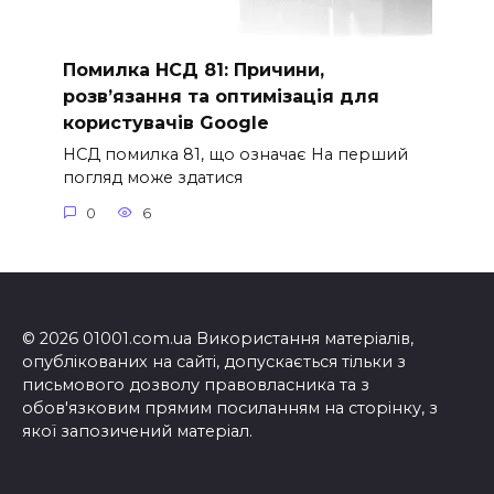
Помилка НСД 81: Причини,
розв’язання та оптимізація для
користувачів Google
НСД помилка 81, що означає На перший
погляд може здатися
0
6
© 2026 01001.com.ua Використання матеріалів,
опублікованих на сайті, допускається тільки з
письмового дозволу правовласника та з
обов'язковим прямим посиланням на сторінку, з
якої запозичений матеріал.