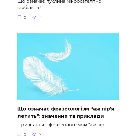
Що означає пухлина мікросателітно
стабільна?
0
11
Що означає фразеологізм “аж пір’я
летить”: значення та приклади
Привітання з фразеологізмом “аж пір’
0
7