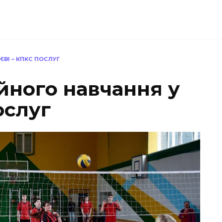
ВІ – КПКС ПОСЛУГ
йного навчання у
ослуг