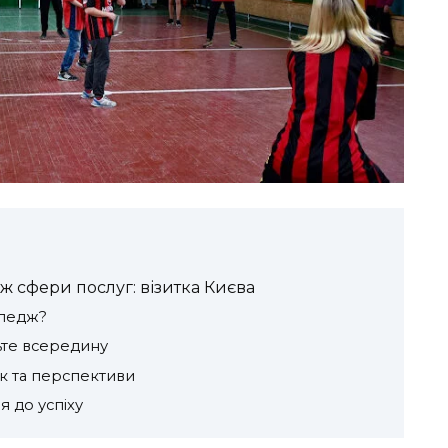
 сфери послуг: візитка Києва
оледж?
ьте всередину
к та перспективи
 до успіху