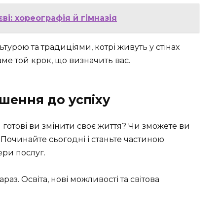
ві: хореографія й гімназія
ьтурою та традиціями, котрі живуть у стінах
ме той крок, що визначить вас.
шення до успіху
 готові ви змінити своє життя? Чи зможете ви
Починайте сьогодні і станьте частиною
ри послуг.
зараз. Освіта, нові можливості та світова