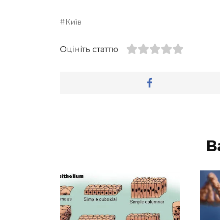
Київ
Оцініть статтю
В