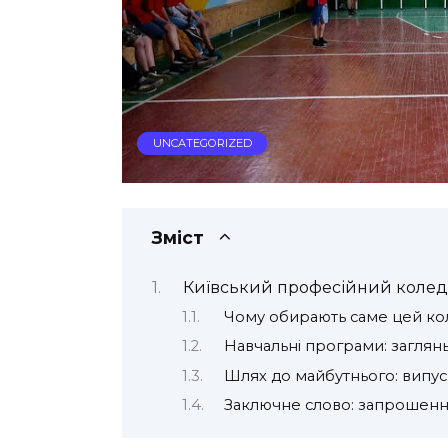
UNCATEGORIZED
Зміст
Київський професійний коледж
Чому обирають саме цей к
Навчальні програми: заглян
Шлях до майбутнього: випус
Заключне слово: запрошення