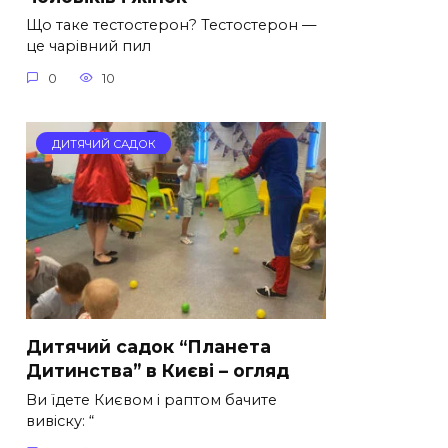
Що таке тестостерон? Тестостерон —
це чарівний пил
0
10
ДИТЯЧИЙ САДОК
Дитячий садок “Планета
Дитинства” в Києві – огляд
Ви їдете Києвом і раптом бачите
вивіску: “