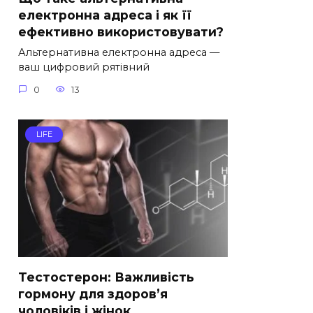
електронна адреса і як її
ефективно використовувати?
Альтернативна електронна адреса —
ваш цифровий рятівний
0
13
LIFE
Тестостерон: Важливість
гормону для здоров’я
чоловіків і жінок