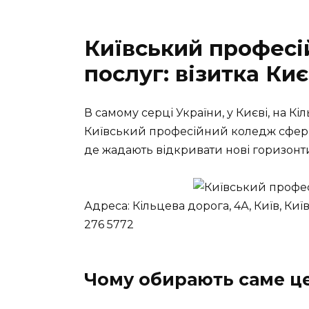
Київський профес
послуг: візитка Ки
В самому серці України, у Києві, на Кі
Київський професійний коледж сфери 
де жадають відкривати нові горизонт
Адреса: Кільцева дорога, 4А, Київ, Киї
276 5772
Чому обирають саме ц