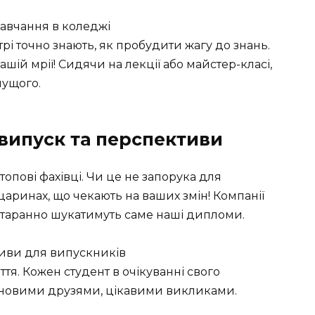
рі точно знають, як пробудити жагу до знань.
ашій мрії! Сидячи на лекції або майстер-класі,
чущого.
випуск та перспективи
опові фахівці. Чи це не запорука для
аринах, що чекають на ваших змін! Компанії
 старанно шукатимуть саме наші дипломи.
тя. Кожен студент в очікуванні свого
з новими друзями, цікавими викликами.