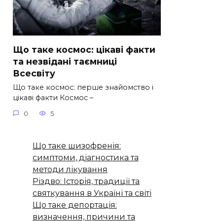
Що таке космос: цікаві факти
та незвідані таємниці
Всесвіту
Що таке космос: перше знайомство і
цікаві факти Космос –
0
5
Що таке шизофренія:
симптоми, діагностика та
методи лікування
Різдво: Історія, традиції та
святкування в Україні та світі
Що таке депортація:
визначення, причини та