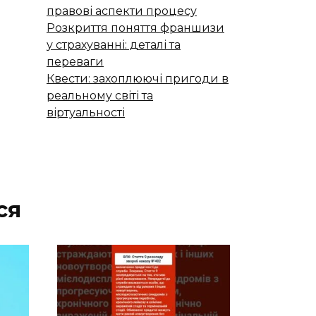
правові аспекти процесу
Розкриття поняття франшизи
у страхуванні: деталі та
переваги
Квести: захоплюючі пригоди в
реальному світі та
віртуальності
ся