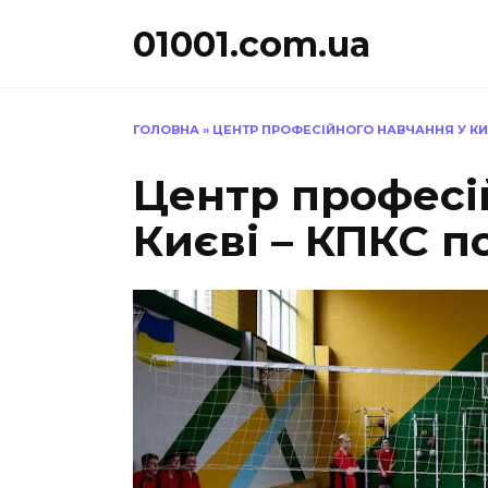
Перейти
01001.com.ua
до
вмісту
ГОЛОВНА
»
ЦЕНТР ПРОФЕСІЙНОГО НАВЧАННЯ У КИЄ
Центр професі
Києві – КПКС п