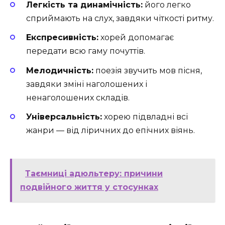
Легкість та динамічність:
його легко
сприймають на слух, завдяки чіткості ритму.
Експресивність:
хорей допомагає
передати всю гаму почуттів.
Мелодичність:
поезія звучить мов пісня,
завдяки зміні наголошених і
ненаголошених складів.
Універсальність:
хорею підвладні всі
жанри — від ліричних до епічних віянь.
Таємниці адюльтеру: причини
подвійного життя у стосунках