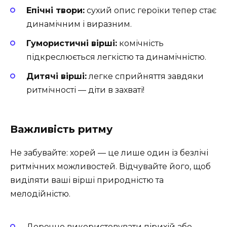
Епічні твори:
сухий опис героїки тепер стає
динамічним і виразним.
Гумористичні вірші:
комічність
підкреслюється легкістю та динамічністю.
Дитячі вірші:
легке сприйняття завдяки
ритмічності — діти в захваті!
Важливість ритму
Не забувайте: хорей — це лише один із безлічі
ритмічних можливостей. Відчувайте його, щоб
виділяти ваші вірші природністю та
мелодійністю.
Доречно використовувати пірихій або