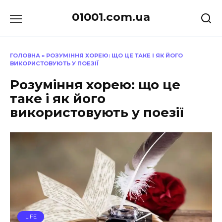
Перейти
01001.com.ua
до
вмісту
ГОЛОВНА
»
РОЗУМІННЯ ХОРЕЮ: ЩО ЦЕ ТАКЕ І ЯК ЙОГО
ВИКОРИСТОВУЮТЬ У ПОЕЗІЇ
Розуміння хорею: що це
таке і як його
використовують у поезії
LIFE