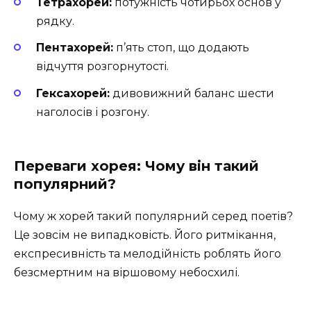
Тетрахорей:
потужність чотирьох основ у
рядку.
Пентахорей:
п’ять стоп, що додають
відчуття розгорнутості.
Гексахорей:
дивовижний баланс шести
наголосів і розгону.
Переваги хорея: Чому він такий
популярний?
Чому ж хорей такий популярний серед поетів?
Це зовсім не випадковість. Його ритмікання,
експресивність та мелодійність роблять його
безсмертним на віршовому небосхилі.