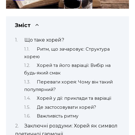
Зміст
Що таке хорей?
Ритм, що зачаровує: Структура
хорею
Хорей та його варіації: Вибір на
будь-який смак
Переваги хорея: Чому він такий
популярний?
Хорей у дії: приклади та варіації
Де застосовувати хорей?
Важливість ритму
Заключні роздуми: Хорей як символ
поетичної гармонії