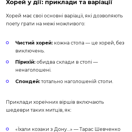
Хорей у дії: приклади та варіації
Хорей має свої основні варіації, які дозволяють
поету грати на межі можливого:
Чистий хорей:
кожна стопа — це хорей, без
виключень.
Пірихій:
обидва склади в стопі —
ненаголошені.
Спондей:
тотально наголошеній стопи.
Приклади хореїчних віршів включають
шедеври таких митців, як:
«Їхали козаки з Дону…» — Тарас Шевченко