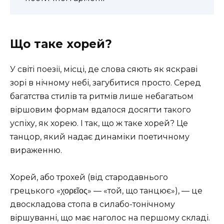
Що таке хорей?
У світі поезії, місці, де слова сяють як яскраві
зорі в нічному небі, загубитися просто. Серед
багатства стилів та ритмів лише небагатьом
віршовим формам вдалося досягти такого
успіху, як хорею. І так, що ж таке хорей? Це
танцор, який надає динаміки поетичному
вираженню.
Хорей, або трохей (від стародавнього
грецького «χορεῖος» — «той, що танцює»), — це
двоскладова стопа в силабо-тонічному
віршуванні, що має наголос на першому складі.