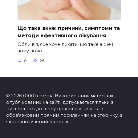
Що таке акне: причини, симптоми та
методи ефективного лікування
Обличчя, яке хоче дихати: що таке акне і
чому воно
0
26
© 2026 01001.com.ua Використання матеріалів,
опублікованих на сайті, допускається тільки з
письмового дозволу правовласника та з
обов'язковим прямим посиланням на сторінку, з
якої запозичений матеріал.