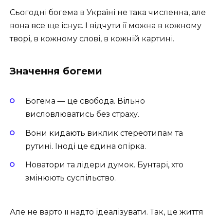
Сьогодні богема в Україні не така численна, але
вона все ще існує. І відчути її можна в кожному
творі, в кожному слові, в кожній картині.
Значення богеми
Богема — це свобода. Вільно
висловлюватись без страху.
Вони кидають виклик стереотипам та
рутині. Іноді це єдина опірка.
Новатори та лідери думок. Бунтарі, хто
змінюють суспільство.
Але не варто її надто ідеалізувати. Так, це життя