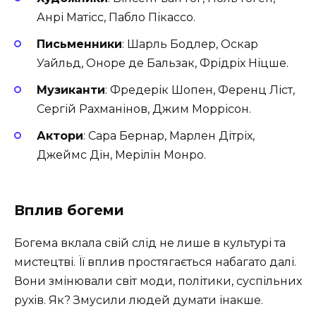
Анрі Матісс, Пабло Пікассо.
Письменники
: Шарль Бодлер, Оскар
Уайльд, Оноре де Бальзак, Фрідріх Ніцше.
Музиканти
: Фредерік Шопен, Ференц Ліст,
Сергій Рахманінов, Джим Моррісон.
Актори
: Сара Бернар, Марлен Дітріх,
Джеймс Дін, Мерілін Монро.
Вплив богеми
Богема вклала свій слід не лише в культурі та
мистецтві. Її вплив простягається набагато далі.
Вони змінювали світ моди, політики, суспільних
рухів. Як? Змусили людей думати інакше.