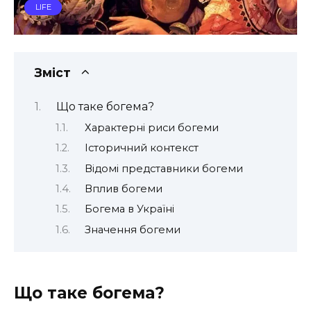
LIFE
Зміст
Що таке богема?
Характерні риси богеми
Історичний контекст
Відомі представники богеми
Вплив богеми
Богема в Україні
Значення богеми
Що таке богема?