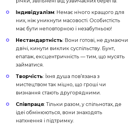
річки, звільнені від узвичаєних берегів.
Індивідуалізм
: Немає нічого кращого для
них, ніж уникнути масовості. Особистість
має бути неповторною і незабутньою!
Нестандартність
: Вони готові, не думаючи
двічі, кинути виклик суспільству. Бунт,
епатаж, ексцентричність — тим, що мусять
займатися.
Творчість
: Їхня душа пов’язана з
мистецтвом так міцно, що гроші чи
визнання стають другорядними.
Співпраця
: Тільки разом, у спільнотах, де
ідеї обмінюються, вони знаходять
натхнення і підтримку.