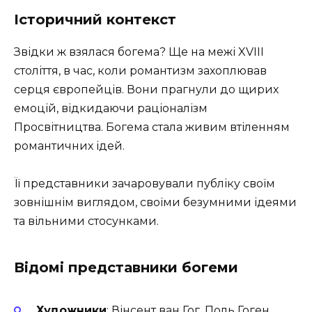
Історичний контекст
Звідки ж взялася богема? Ще на межі XVIII
століття, в час, коли романтизм захоплював
серця європейців. Вони прагнули до щирих
емоцій, відкидаючи раціоналізм
Просвітництва. Богема стала живим втіленням
романтичних ідей.
Її представники зачаровували публіку своїм
зовнішнім виглядом, своїми безумними ідеями
та вільними стосунками.
Відомі представники богеми
Художники
: Вінсент ван Гог, Поль Гоген,