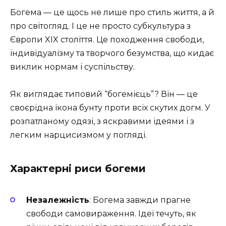
Богема — це щось не лише про стиль життя, а й
про світогляд. І це не просто субкультура з
Європи XIX століття. Це походження свободи,
індивідуалізму та творчого безумства, що кидає
виклик нормам і суспільству.
Як виглядає типовий “богемієць”? Він — це
своєрідна ікона бунту проти всіх скутих догм. У
розпатланому одязі, з яскравими ідеями і з
легким нарцисизмом у погляді.
Характерні риси богеми
Незалежність
: Богема завжди прагне
свободи самовираження. Ідеї течуть, як