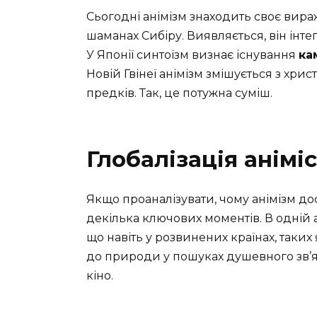
Сьогодні анімізм знаходить своє вираж
шаманах Сибіру. Виявляється, він інте
У Японії синтоїзм визнає існування
ка
Новій Гвінеї анімізм змішується з хрис
предків. Так, це потужна суміш.
Глобалізація анімі
Якщо проаналізувати, чому анімізм дос
декілька ключових моментів. В одній а
що навіть у розвинених країнах, таки
до природи у пошуках душевного зв’я
кіно.