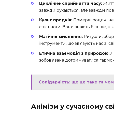
Циклічне сприйняття часу:
Життя
завжди рухаються, але завжди пов
Культ предків:
Померлі родичі не
спільноти. Вони знають більше, ні
Магічне мислення:
Ритуали, обер
інструменти, що зв’язують нас зі сві
Етична взаємодія з природою:
Л
зобов’язана дотримуватися гармоні
Солідарність: що це таке та чо
Анімізм у сучасному сві