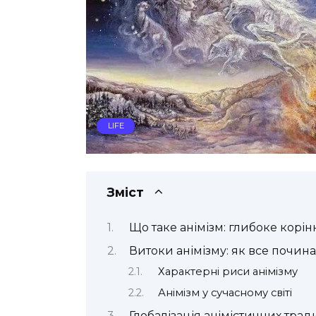
LIFE
Зміст
Що таке анімізм: глибоке корін
Витоки анімізму: як все почин
Характерні риси анімізму
Анімізм у сучасному світі
Глобалізація анімістичних трад