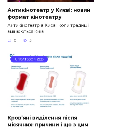
Антикінотеатр у Києві: новий
формат кінотеатру
Антикінотеатр в Києві: коли традиції
змінюються Київ
0
5
UNCATEGORIZED
Кров’яні виділення після
місячних: причини і що з цим