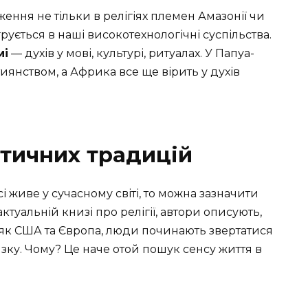
ення не тільки в релігіях племен Амазонії чи
грується в наші високотехнологічні суспільства.
мі
— духів у мові, культурі, ритуалах. У Папуа-
тиянством, а Африка все ще вірить у духів
стичних традицій
і живе у сучасному світі, то можна зазначити
ктуальній книзі про релігії, автори описують,
х як США та Європа, люди починають звертатися
зку. Чому? Це наче отой пошук сенсу життя в