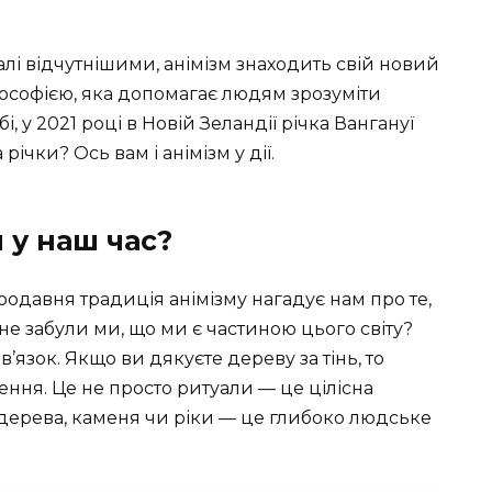
далі відчутнішими, анімізм знаходить свій новий
філософією, яка допомагає людям зрозуміти
і, у 2021 році в Новій Зеландії річка Вангануї
ічки? Ось вам і анімізм у дії.
 у наш час?
ародавня традиція анімізму нагадує нам про те,
е забули ми, що ми є частиною цього світу?
’язок. Якщо ви дякуєте дереву за тінь, то
ння. Це не просто ритуали — це цілісна
ь дерева, каменя чи ріки — це глибоко людське