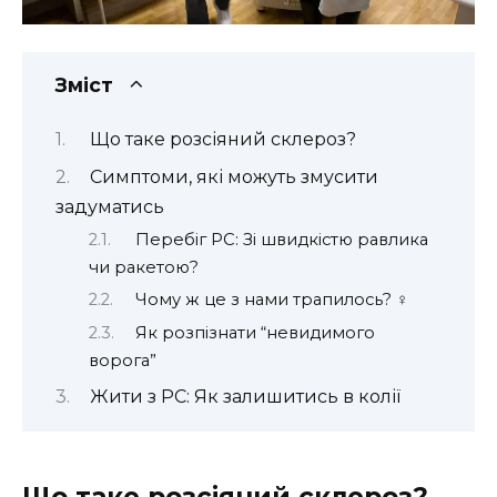
Зміст
Що таке розсіяний склероз?
Симптоми, які можуть змусити
задуматись
Перебіг РС: Зі швидкістю равлика
чи ракетою?
Чому ж це з нами трапилось? ‍♀️
Як розпізнати “невидимого
ворога”
Жити з РС: Як залишитись в колії