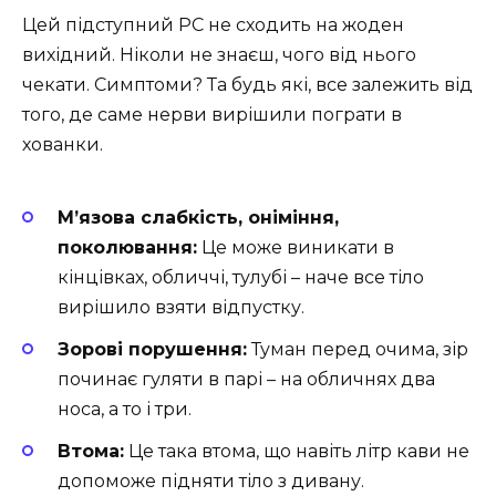
Цей підступний РС не сходить на жоден
вихідний. Ніколи не знаєш, чого від нього
чекати. Симптоми? Та будь які, все залежить від
того, де саме нерви вирішили пограти в
хованки.
М’язова слабкість, оніміння,
поколювання:
Це може виникати в
кінцівках, обличчі, тулубі – наче все тіло
вирішило взяти відпустку.
Зорові порушення:
Туман перед очима, зір
починає гуляти в парі – на обличнях два
носа, а то і три.
Втома:
Це така втома, що навіть літр кави не
допоможе підняти тіло з дивану.