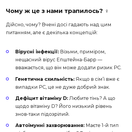
Чому ж це з нами трапилось? ‍♀️
Дійсно, чому? Вчені досі гадають над цим
питанням, але є декілька концепцій:
Вірусні інфекції:
Візьми, приміром,
нещасний вірус Епштейна-Барр —
вважається, що він може додати ризик РС.
Генетична схильність:
Якщо в сім’ї вже є
випадки РС, це не дуже добрий знак.
Дефіцит вітаміну D:
Любите тінь? А що
щодо вітаміну D? Його низький рівень
знов-таки підозрілий.
Автоімунні захворювання:
Маєте 1-й тип