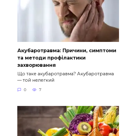
Акубаротравма: Причини, симптоми
та методи профілактики
захворювання
Що таке акубаротравма? Акубаротравма
— той нелегкий
0
7