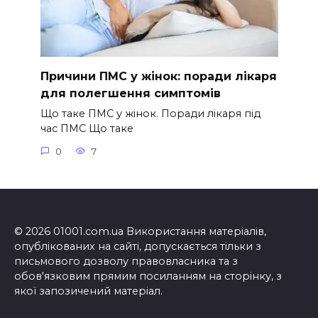
Причини ПМС у жінок: поради лікаря
для полегшення симптомів
Що таке ПМС у жінок. Поради лікаря під
час ПМС Що таке
0
7
© 2026 01001.com.ua Використання матеріалів,
опублікованих на сайті, допускається тільки з
письмового дозволу правовласника та з
обов'язковим прямим посиланням на сторінку, з
якої запозичений матеріал.