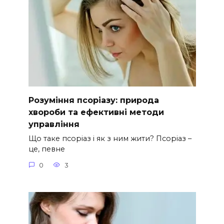
Розуміння псоріазу: природа
хвороби та ефективні методи
управління
Що таке псоріаз і як з ним жити? Псоріаз –
це, певне
0
3