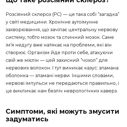
Що таке розсіяний склероз?
Розсіяний склероз (РС) — це така собі “загадка”
у світі медицини. Хронічне аутоімунне
захворювання, що зачіпає центральну нервову
систему, тобто мозок та спинний мозок. Саме
ім’я недугу вже натякає на проблеми, які він
створює. Організм йде проти себе, атакуючи
свій же мієлін — цей захисний “чохол” для
нервових волокон. І тут виникає казус: зламана
оболонка — зламані нерви. Іншими словами,
нервові імпульси не передаються правильно, і
це викликає нам безліч неврологічних каверз.
Симптоми, які можуть змусити
задуматись