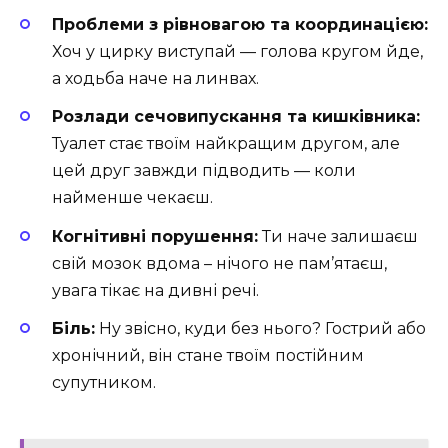
Проблеми з рівновагою та координацією:
Хоч у цирку виступай — голова кругом йде,
а ходьба наче на линвах.
Розлади сечовипускання та кишківника:
Туалет стає твоїм найкращим другом, але
цей друг завжди підводить — коли
найменше чекаєш.
Когнітивні порушення:
Ти наче залишаєш
свій мозок вдома – нічого не пам’ятаєш,
увага тікає на дивні речі.
Біль:
Ну звісно, куди без нього? Гострий або
хронічний, він стане твоїм постійним
супутником.