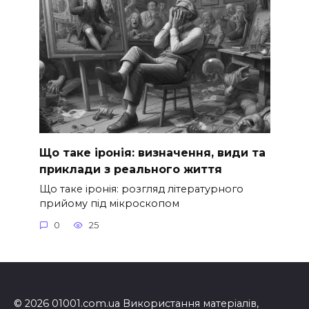
Що таке іронія: визначення, види та
приклади з реального життя
Що таке іронія: розгляд літературного
прийому під мікроскопом
0
25
© 2026 01001.com.ua Використання матеріалів,