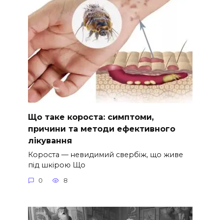
Що таке короста: симптоми,
причини та методи ефективного
лікування
Короста — невидимий свербіж, що живе
під шкірою Що
0
8