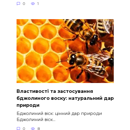
0
1
Властивості та застосування
бджолиного воску: натуральний дар
природи
Бджолиний віск: цінний дар природи
Бджолиний віск…
0
8