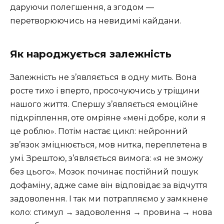
даруючи полегшення, а згодом —
перетворюючись на невидимі кайдани.
Як народжується залежність
Залежність не з’являється в одну мить. Вона
росте тихо і вперто, просочуючись у тріщини
нашого життя. Спершу з’являється емоційне
підкріплення, оте омріяне «мені добре, коли я
це роблю». Потім настає цикл: нейронний
зв’язок зміцнюється, мов нитка, переплетена в
умі. Зрештою, з’являється вимога: «я не зможу
без цього». Мозок починає постійний пошук
дофаміну, адже саме він відповідає за відчуття
задоволення. І так ми потрапляємо у замкнене
коло: стимул → задоволення → провина → нова