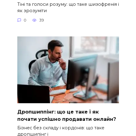
Тіні та голоси розуму: що таке шизофренія і
як зрозуміти
0
39
Дропшиппінг: що це таке і як
почати успішно продавати онлайн?
Бізнес без складу і кордонів: що таке
дропшипінг і