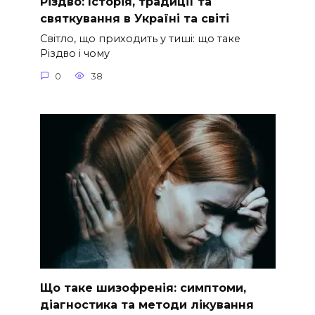
Різдво: Історія, традиції та
святкування в Україні та світі
Світло, що приходить у тиші: що таке
Різдво і чому
0
38
Що таке шизофренія: симптоми,
діагностика та методи лікування