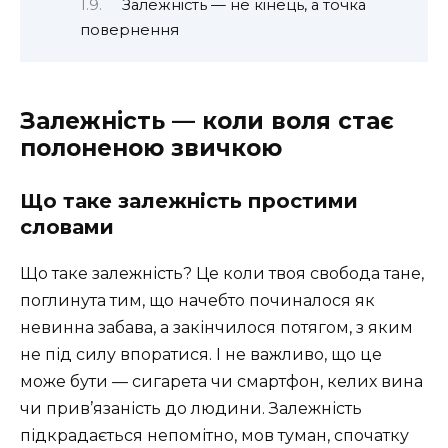
Залежність — не кінець, а точка
повернення
Залежність — коли воля стає
полоненою звичкою
Що таке залежність простими
словами
Що таке залежність? Це коли твоя свобода тане,
поглинута тим, що начебто починалося як
невинна забава, а закінчилося потягом, з яким
не під силу впоратися. І не важливо, що це
може бути — сигарета чи смартфон, келих вина
чи прив’язаність до людини. Залежність
підкрадається непомітно, мов туман, спочатку