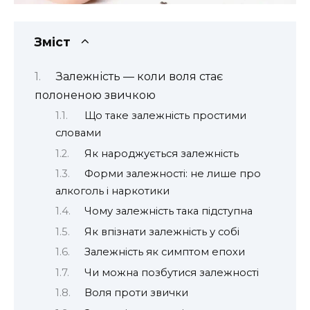
Зміст
Залежність — коли воля стає
полоненою звичкою
Що таке залежність простими
словами
Як народжується залежність
Форми залежності: не лише про
алкоголь і наркотики
Чому залежність така підступна
Як впізнати залежність у собі
Залежність як симптом епохи
Чи можна позбутися залежності
Воля проти звички