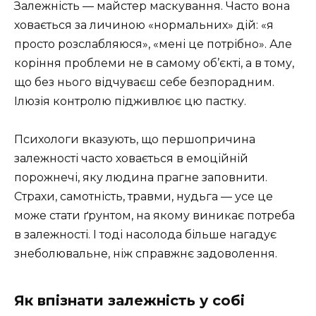
Залежність — майстер маскування. Часто вона
ховається за личиною «нормальних» дій: «я
просто розслабляюся», «мені це потрібно». Але
коріння проблеми не в самому об’єкті, а в тому,
що без нього відчуваєш себе безпорадним.
Ілюзія контролю підживлює цю пастку.
Психологи вказують, що першопричина
залежності часто ховається в емоційній
порожнечі, яку людина прагне заповнити.
Страхи, самотність, травми, нудьга — усе це
може стати ґрунтом, на якому виникає потреба
в залежності. І тоді насолода більше нагадує
знеболювальне, ніж справжнє задоволення.
Як впізнати залежність у собі