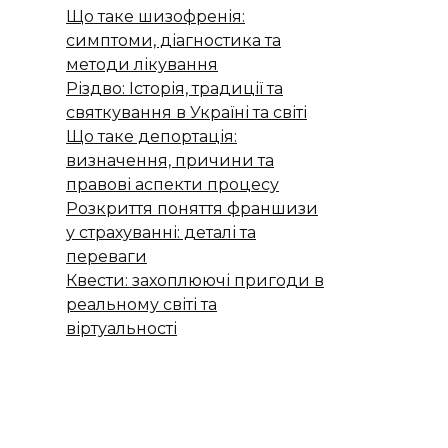
Що таке шизофренія:
симптоми, діагностика та
методи лікування
Різдво: Історія, традиції та
святкування в Україні та світі
Що таке депортація:
визначення, причини та
правові аспекти процесу
Розкриття поняття франшизи
у страхуванні: деталі та
переваги
Квести: захоплюючі пригоди в
реальному світі та
віртуальності