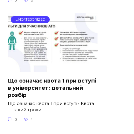
0
6
UNCATEGORIZED
Що означає квота 1 при вступі
в університет: детальний
розбір
Що означає квота 1 при вступі? Квота 1
— такий трохи
0
4