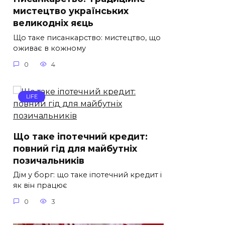
мистецтво українських
великодніх яєць
Що таке писанкарство: мистецтво, що
оживає в кожному
0
4
LIFE
Що таке іпотечний кредит:
повний гід для майбутніх
позичальників
Дім у борг: що таке іпотечний кредит і
як він працює
0
3