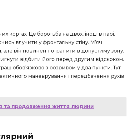
 кортах. Це боротьба на двох, іноді в парі.
ючись влучити у фронтальну стіну. М’яч
н, але він повинен потрапити в допустиму зону.
игнути відбити його перед другим відскоком.
играш обов’язково з розривом у два пункти. Тут
я тактичного маневрування і передбачення рухів
ння та продовження життя людини
улярний