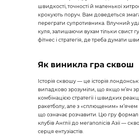
швидкості, точності й маленької хитро
крокують поруч. Вам доведеться змаг
переграти супротивника. Влучний удар 
куля, залишаючи вухам тільки свист гу
фітнес і стратегія, де треба думати шв
Як виникла гра сквош
Історія сквошу — це історія лондонських
випадково зрозуміли, що якщо м’яч зр
комбінацією стратегії і швидких реак
ракетболу, але з «сплющеним» м’ячем —
що означає розчавити. Цю гру формалі
клубів Англії до мегаполісів Азії — с
серця ентузіастів.