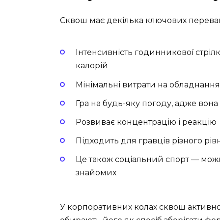
Сквош має декілька ключових переваг
Інтенсивність годинникової стріл
калорій
Мінімальні витрати на обладнання 
Гра на будь-яку погоду, адже вона
Розвиває концентрацію і реакцію
Підходить для гравців різного рів
Це також соціальний спорт — можл
знайомих
У корпоративних колах сквош актив