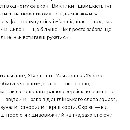
сті в одному флаконі. Виклики і швидкість тут
атись на невеликому полі, намагаючися
у фронтальну стіну і м’яч відлітає — іноді, як
ми. Сквош — це більше, ніж просто забава. Це
идше, ніж встигаєш рухатись.
 в’язнів у XIX столітті. Ув’язнені в «Флетс»
обити мягкішим, гра стає цікавішою,
цій. Так сквош став кращою версією класичного
 звідси й назва від англійського слова squash,
зували і створили перші корти. Скрізь — від
квош проріс, як дивовижний квітка, захоплюючи