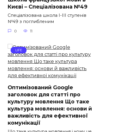
Києві – Спеціалізована №49
Спеціалізована школа І-ІІІ ступенів
№49 з поглибленим
0
11
LIFE
Оптимізований Google
заголовок для статті про
культуру мовлення Що таке
культура мовлення: основи й
важливість для ефективної
комунікації
Що таке культура мовлення і чому це