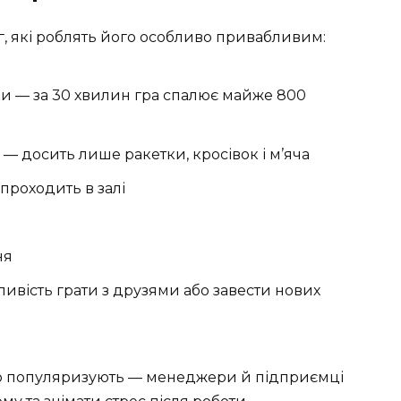
, які роблять його особливо привабливим:
ки — за 30 хвилин гра спалює майже 800
— досить лише ракетки, кросівок і м’яча
 проходить в залі
ня
ивість грати з друзями або завести нових
но популяризують — менеджери й підприємці