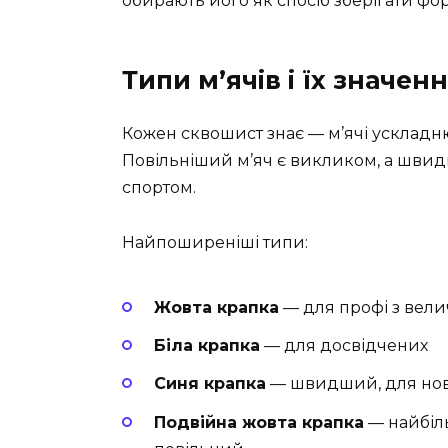
обирають його як спосіб зберігати фор
Типи м’ячів і їх значен
Кожен сквошист знає — м’ячі ускладнюю
Повільніший м’яч є викликом, а швид
спортом.
Найпоширеніші типи:
Жовта крапка
— для профі з вели
Біла крапка
— для досвідчених
Синя крапка
— швидший, для нова
Подвійна жовта крапка
— найбіл