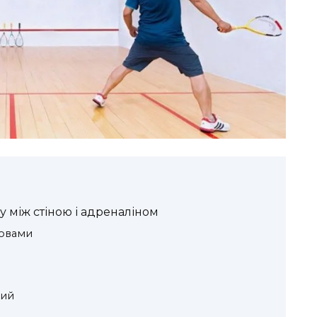
шу між стіною і адреналіном
ловами
ний