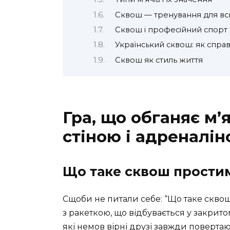
Сквош — тренування для вс
Сквош і професійний спорт
Український сквош: як справ
Сквош як стиль життя
Гра, що обганяє м’я
стіною і адреналін
Що таке сквош прости
Сщоби не питали себе: “Що таке сквош
з ракеткою, що відбувається у закрито
які немов вірні друзі завжди повертаю