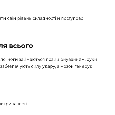
ти свій рівень складності й поступово
ля всього
іло: ноги займаються позиціонуванням, руки
забезпечують силу удару, а мозок генерує
витривалості