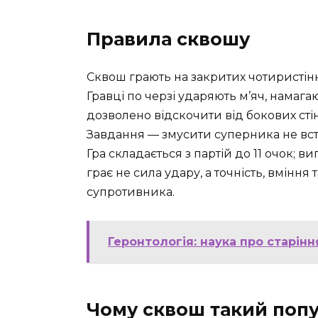
Правила сквошу
Сквош грають на закритих чотиристінних
Гравці по черзі ударяють м’яч, намага
дозволено відскочити від бокових сті
Завдання — змусити суперника не вст
Гра складається з партій до 11 очок; в
грає не сила удару, а точність, вмінн
супротивника.
Геронтологія: наука про старі
Чому сквош такий поп