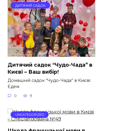
ДИТЯЧИЙ САДОК
Дитячий садок “Чудо-Чада” в
Києві – Ваш вибір!
Домашній садок “Чудо-Чада” в Києві:
Едем
0
9
UNCATEGORIZED
Школа французької мови в