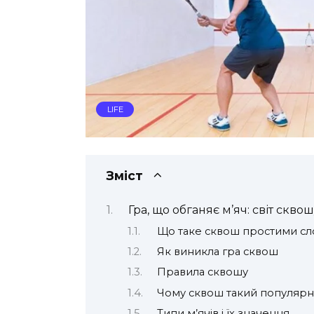
LIFE
Зміст
Гра, що обганяє м’яч: світ скво
Що таке сквош простими с
Як виникла гра сквош
Правила сквошу
Чому сквош такий популяр
Типи м’ячів і їх значення