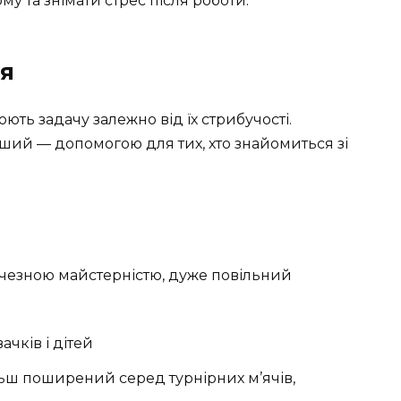
му та знімати стрес після роботи.
ня
ть задачу залежно від їх стрибучості.
ший — допомогою для тих, хто знайомиться зі
чезною майстерністю, дуже повільний
чків і дітей
ьш поширений серед турнірних м’ячів,