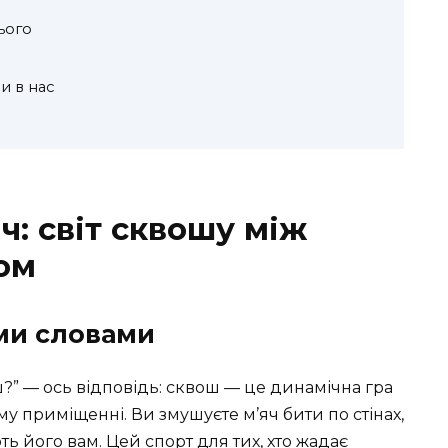
ього
и в нас
ч: світ сквошу між
ом
ми словами
?” — ось відповідь: сквош — це динамічна гра
му приміщенні. Ви змушуєте м’яч бити по стінах,
ть його вам. Цей спорт для тих, хто жадає