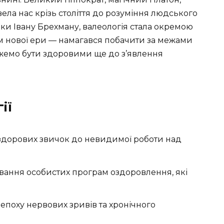
ела нас крізь століття до розуміння людського
вдяки Івану Брехману, валеологія стала окремою
м нової ери — намагався побачити за межами
ожемо бути здоровими ще до з’явлення
ії
я здорових звичок до невидимої роботи над
вання особистих програм оздоровлення, які
в епоху нервових зривів та хронічного