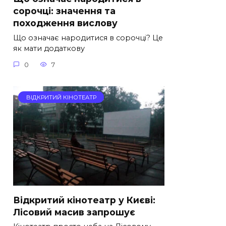
сорочці: значення та
походження вислову
Що означає народитися в сорочці? Це
як мати додаткову
0
7
ВІДКРИТИЙ КІНОТЕАТР
Відкритий кінотеатр у Києві:
Лісовий масив запрошує