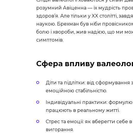
розумний Авіценна — їх мудрість пров
здоров’я. Але тільки у XX столітті, за
наукою. Брехман був ніби провіснико
болю і хвороби, жив надією, що ми м
симптомів.
Сфера впливу валеолог
Діти та підлітки: від сформуванн
емоційною стабільністю.
Індивідуальні практики: формулю
працюють в реальному житті.
Стрес та емоції: як вберегти себе 
вигорання.