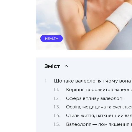
HEALTH
Зміст
Що таке валеологія і чому вон
Коріння та розвиток валеоло
Сфера впливу валеології
Освіта, медицина та суспільст
Стиль життя, натхненний ва
Валеологія — пом’якшення д