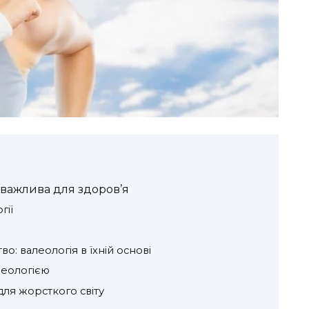
а важлива для здоров’я
гії
во: валеологія в їхній основі
леологією
ля жорсткого світу