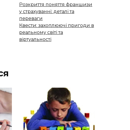
Розкриття поняття франшизи
у страхуванні: деталі та
переваги
Квести: захоплюючі пригоди в
реальному світі та
віртуальності
ся