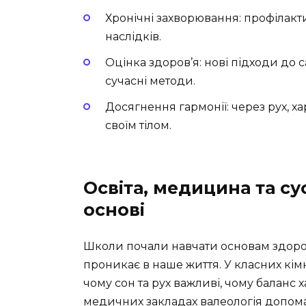
Хронічні захворювання: профілакт
наслідків.
Оцінка здоров’я: нові підходи до
сучасні методи.
Досягнення гармонії: через рух, х
своїм тілом.
Освіта, медицина та сус
основі
Школи почали навчати основам здоров’
проникає в наше життя. У класних кімна
чому сон та рух важливі, чому баланс х
медичних закладах валеологія допомаг