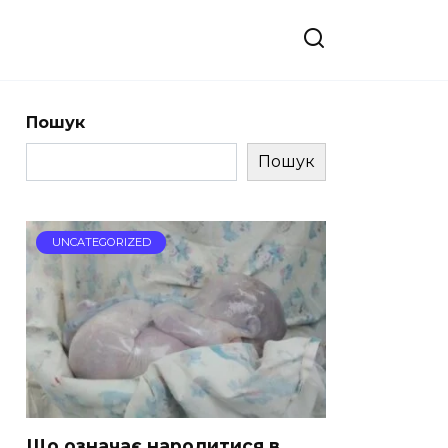
Пошук
Пошук
UNCATEGORIZED
Що означає народитися в