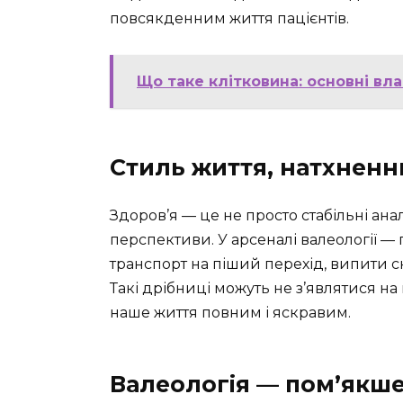
повсякденним життя пацієнтів.
Що таке клітковина: основні вла
Стиль життя, натхненн
Здоров’я — це не просто стабільні анал
перспективи. У арсеналі валеології — 
транспорт на піший перехід, випити с
Такі дрібниці можуть не з’являтися н
наше життя повним і яскравим.
Валеологія — пом’якше