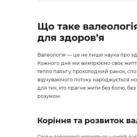
Що таке валеологія
для здоров’я
Валеологія — це не лише наука про здо
Кожного дня ми вимірюємо своє життя 
тепло пальт у прохолодний ранок, спо
відчуваючого потоку народжується но
для тих, хто прагне жити без болю, без с
розумом.
Коріння та розвиток ва
Сліди валеології ховаються у сивій да