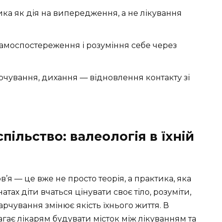
ика як дія на випередження, а не лікування
 самоспостереження і розуміння себе через
арчування, дихання — відновлення контакту зі
пільство: валеологія в їхній
я — це вже не просто теорія, а практика, яка
тах діти вчаться цінувати своє тіло, розуміти,
арчування змінює якість їхнього життя. В
ає лікарям будувати місток між лікуванням та