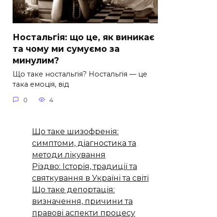
Ностальгія: що це, як виникає
та чому ми сумуємо за
минулим?
Що таке ностальгія? Ностальгія — це
така емоція, від
0
4
Що таке шизофренія:
симптоми, діагностика та
методи лікування
Різдво: Історія, традиції та
святкування в Україні та світі
Що таке депортація:
визначення, причини та
правові аспекти процесу