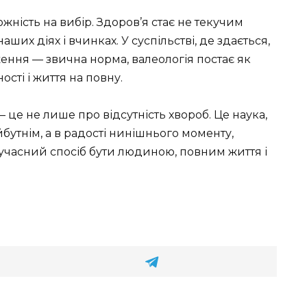
жність на вибір. Здоров’я стає не текучим
их діях і вчинках. У суспільстві, де здається,
ення — звична норма, валеологія постає як
сті і життя на повну.
— це не лише про відсутність хвороб. Це наука,
бутнім, а в радості нинішнього моменту,
сучасний спосіб бути людиною, повним життя і