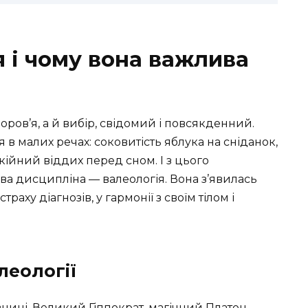
 і чому вона важлива
ров’я, а й вибір, свідомий і повсякденний.
в малих речах: соковитість яблука на сніданок,
кійний віддих перед сном. І з цього
ва дисципліна — валеологія. Вона з’явилась
траху діагнозів, у гармонії з своїм тілом і
леології
внині. Великий Гіппократ, магічний Платон,