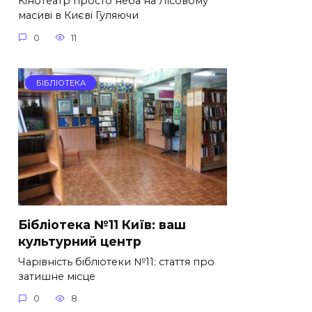
Кінотеатр просто неба на Лісовому
масиві в Києві Гуляючи
0
11
БІБЛІОТЕКА
Бібліотека №11 Київ: ваш
культурний центр
Чарівність бібліотеки №11: стаття про
затишне місце
0
8