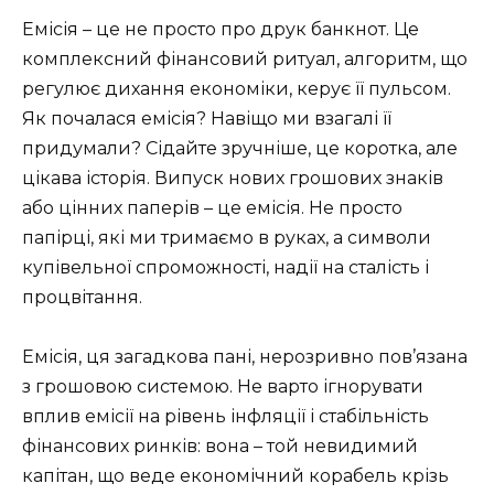
Емісія – це не просто про друк банкнот. Це
комплексний фінансовий ритуал, алгоритм, що
регулює дихання економіки, керує її пульсом.
Як почалася емісія? Навіщо ми взагалі її
придумали? Сідайте зручніше, це коротка, але
цікава історія. Випуск нових грошових знаків
або цінних паперів – це емісія. Не просто
папірці, які ми тримаємо в руках, а символи
купівельної спроможності, надії на сталість і
процвітання.
Емісія, ця загадкова пані, нерозривно пов’язана
з грошовою системою. Не варто ігнорувати
вплив емісії на рівень інфляції і стабільність
фінансових ринків: вона – той невидимий
капітан, що веде економічний корабель крізь