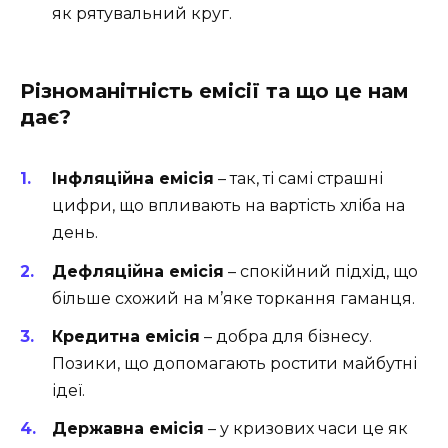
як рятувальний круг.
Різноманітність емісії та що це нам
дає?
Інфляційна емісія
– так, ті самі страшні
цифри, що впливають на вартість хліба на
день.
Дефляційна емісія
– спокійний підхід, що
більше схожий на м’яке торкання гаманця.
Кредитна емісія
– добра для бізнесу.
Позики, що допомагають ростити майбутні
ідеї.
Державна емісія
– у кризових часи це як