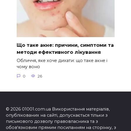
Що таке акне: причини, симптоми та
методи ефективного лікування
Обличчя, яке хоче дихати: що таке акне і
чому воно
0
26
© 2026 01001.com.ua Використання матеріалів,
опублікованих на сайті, допускається тільки з
письмового дозволу правовласника та з
обов'язковим прямим посиланням на сторінку, з