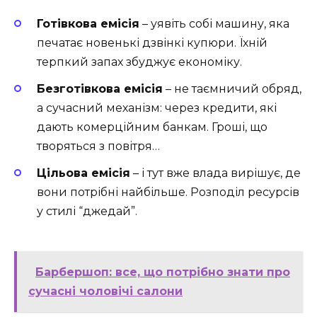
Готівкова емісія
– уявіть собі машину, яка
печатає новенькі дзвінкі купюри. Їхній
терпкий запах збуджує економіку.
Безготівкова емісія
– не таємничий обряд,
а сучасний механізм: через кредити, які
дають комерційним банкам. Гроші, що
творяться з повітря…
Цільова емісія
– і тут вже влада вирішує, де
вони потрібні найбільше. Розподіл ресурсів
у стилі “джедай”.
Барбершоп: все, що потрібно знати про
сучасні чоловічі салони