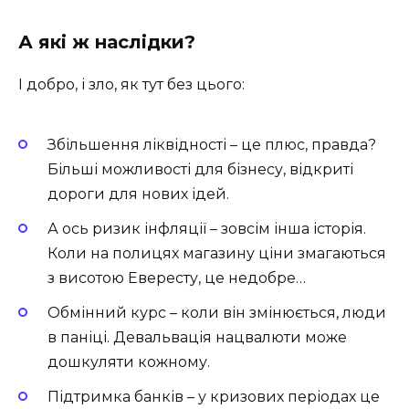
А які ж наслідки?
І добро, і зло, як тут без цього:
Збільшення ліквідності – це плюс, правда?
Більші можливості для бізнесу, відкриті
дороги для нових ідей.
А ось ризик інфляції – зовсім інша історія.
Коли на полицях магазину ціни змагаються
з висотою Евересту, це недобре…
Обмінний курс – коли він змінюється, люди
в паніці. Девальвація нацвалюти може
дошкуляти кожному.
Підтримка банків – у кризових періодах це