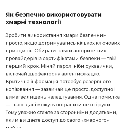
Як безпечно використовувати
хмарні технології
Зробити використання хмари безпечним
просто, якщо дотримуватись кількох ключових
принципів. Обирати тільки авторитетних
провайдерів із сертифікатами безпеки — твій
перший крок. Міняй паролі ніби рукавички,
включай двофакторну автентифікацію.
Критична інформація потребує резервного
копіювання — зазвичай це просто, доступно і
вимагає лишень налаштування. Одна помилка
— і ваші дані можуть потрапити не в ті руки.
Тому уважно стежте за сторонніми додатками,
яким ви даєте доступ до свого «хмарного»
майна.