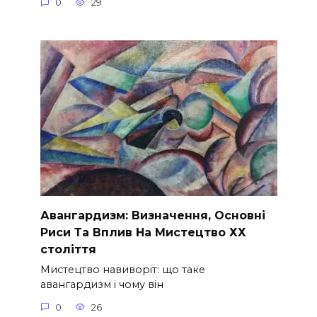
0
29
Авангардизм: Визначення, Основні
Риси Та Вплив На Мистецтво ХХ
століття
Мистецтво навиворіт: що таке
авангардизм і чому він
0
26