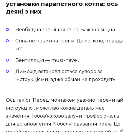
установки парапетного котла: ось
деякі з них
Необхідна зовнішня стіна. Бажано міцна.
Стіна не повинна горіти. Це логічно, правда
ж?
Вентиляція — must-have .
Димохід встановлюється суворо за
інструкціями, адже обман не проходить.
Ось так от. Перед монтажем уважно перечитай
інструкцію , можливо кожна деталь має
значення. І обов’язково залучи професіоналів
для встановлення й обслуговування котла. Це
не той випадок, коли варто діяти самостійно. ☝️