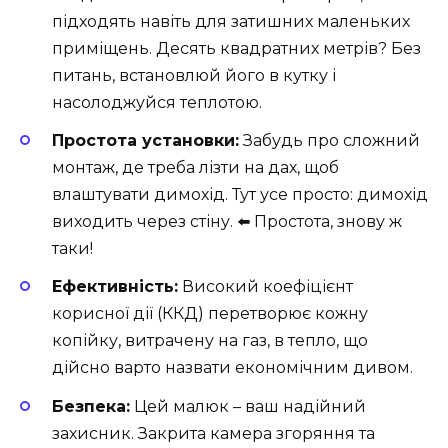
підходять навіть для затишних маленьких
приміщень. Десять квадратних метрів? Без
питань, встановлюй його в кутку і
насолоджуйся теплотою.
Простота установки:
Забудь про сложний
монтаж, де треба лізти на дах, щоб
влаштувати димохід. Тут усе просто: димохід
виходить через стіну. ⬅️ Простота, знову ж
таки!
Ефективність:
Високий коефіцієнт
корисної дії (ККД) перетворює кожну
копійку, витрачену на газ, в тепло, що
дійсно варто назвати економічним дивом.
Безпека:
Цей малюк – ваш надійний
захисник. Закрита камера згоряння та